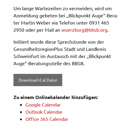
Um lange Warte­zei­ten zu vermei­den, wird um
Name:
Anmel­dung gebe­ten bei „Blick­punkt Auge“-Bera­
accessibility
ter Martin Weber via Tele­fon unter 0931 465
Anbieter:
2950 oder per Mail an
wuerz­burg@​bbsb.​org
.
Landratsamt Schweinfurt
Initi­iert wurde diese Sprech­stun­de von der
Zweck:
Gesund­heits­re­gion­Plus Stadt und Land­kreis
Kontrast und Schriftgröße
Schwein­furt im Austausch mit der „Blick­punkt
Auge“-Bera­tungs­stel­le des BBSB.
Cookie Laufzeit:
Session
Down­load iCal Datei
EXTERNE MEDIEN
Zu einem Online­ka­len­der hinzu­fü­gen:
Wir weisen darauf hin, dass die Verarbeitung Ihrer
Goog­le Calen­dar
Daten bei Aktivierung dieser Auswahlaußerhalb
Outlook Calen­dar
des Verantwortungsbereichs des Landratsamtes
Office 365 Calen­dar
Schweinfurt liegt und hierfür ausschließlich die
Datenschutzbestimmungen des Anbieters YouTube