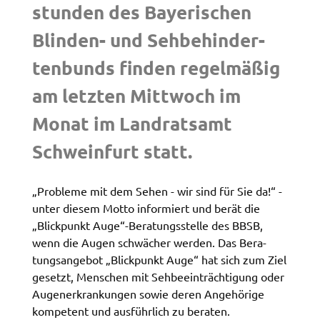
stun­den des Baye­ri­schen
Zweck:
Speicherung Einwilligung Datenschutzhinweise
Blin­den- und Sehbe­hin­der­
Cookie Laufzeit:
ten­bunds finden regel­mä­ßig
1 Jahr
am letz­ten Mitt­woch im
Frontend Benutzer
Monat im Land­rats­amt
Name:
Schwein­furt statt.
fe_typo_user
Anbieter:
„Proble­me mit dem Sehen - wir sind für Sie da!“ -
Landratsamt Schweinfurt
unter diesem Motto infor­miert und berät die
Zweck:
„Blick­punkt Auge“-Bera­tungs­stel­le des BBSB,
Anonyme Klickzählung
wenn die Augen schwä­cher werden. Das Bera­
tungs­an­ge­bot „Blick­punkt Auge“ hat sich zum Ziel
Cookie Laufzeit:
gesetzt, Menschen mit Sehbe­ein­träch­ti­gung oder
Session
Augen­er­kran­kun­gen sowie deren Ange­hö­ri­ge
kompe­tent und ausführ­lich zu bera­ten.
Barrierefreiheit