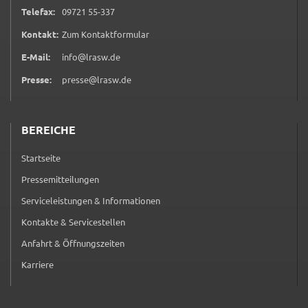
0 9 7 2 1 5 5 3 3 7
Telefax:
09721 55-337
ermöglichen.
(öffnet in neuem Tab)
Kontakt:
Zum Kontaktformular
Weitere Informationen finden Sie in
unseren
Datenschutzhinweisen
E-Mail:
info@lrasw.de
Presse:
presse@lrasw.de
YouTube
Anbieter:
BEREICHE
YouTube
Startseite
Zweck:
Einwilligung erweiterter Datenschutzmodus
Pressemitteilungen
Youtube Videos
Serviceleistungen & Informationen
Kontakte & Servicestellen
Google Maps
Anfahrt & Öffnungszeiten
Name:
Karriere
consent-google-maps
Anbieter: