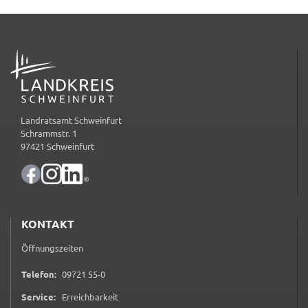
gelten. Auf unserem Onlineangebot sind
Funktionen von YouTube zur Anzeige und
Wiedergabe von Videos eingebunden. Diese
ADRESSE
Funktionen werden angeboten durch YouTube, LLC
901 Cherry Ave. San Bruno, CA 94066 USA,
unterliegen also nicht dem Schutzbereich der
Datenschutzgrundverordnung (DSGVO).
Landratsamt Schweinfurt
Schrammstr. 1
Hierbei wird der erweiterte Datenschutzmodus
97421 Schweinfurt
verwendet, der nach Anbieterangaben eine
Speicherung von Nutzerinformationen erst bei
Wiedergabe des/der Videos in Gang setzt. Wird die
Wiedergabe eingebetteter YouTube-Videos
gestartet, setzt YouTube Cookies ein, um
KONTAKT
Informationen über das Nutzerverhalten zu
Öffnungszeiten
sammeln. Anders als bei Geltung der DSGVO
werden Sie insofern nicht erst um Einwilligung
0 9 7 2 1 5 5 0
Telefon:
09721 55-0
gebeten. Zudem ist nach dem sog. CLOUD-Act der
Service:
Erreichbarkeit
USA eine Weitergabe an Regierungsbehörden zu