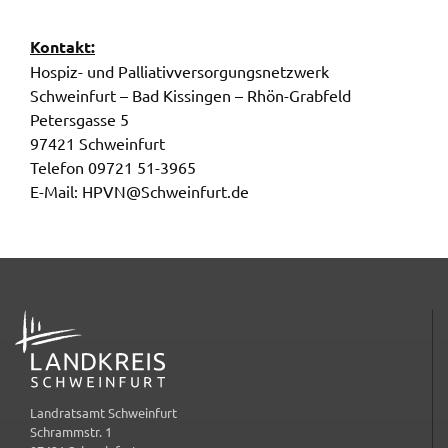
ermöglichen.
Kontakt:
Weitere Informationen finden Sie in
Hospiz- und Pallia­tiv­ver­sor­gungs­netz­werk
unseren
Datenschutzhinweisen
Schwein­furt – Bad Kissin­gen – Rhön-Grab­feld
Peters­gas­se 5
YouTube
97421 Schwein­furt
Tele­fon 09721 51-3965
Anbieter:
E-Mail: HPVN@​Schweinfurt.​de
YouTube
Zweck:
Einwilligung erweiterter Datenschutzmodus
Youtube Videos
ADRESSE
Google Maps
Name:
consent-google-maps
Landratsamt Schweinfurt
Anbieter:
Schrammstr. 1