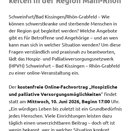
kei­ten in der Regi­on Main-Rhön
Zweck:
Speicherung Einwilligung Datenschutzhinweise
Schwein­furt/Bad Kissin­gen/Rhön-Grab­feld – Wie
Cookie Laufzeit:
können schwerst­kran­ke und ster­ben­de Menschen in
1 Jahr
der Regi­on gut beglei­tet werden? Welche Ange­bo­te
gibt es für Betrof­fe­ne und Ange­hö­ri­ge – und an wen
Frontend Benutzer
kann man sich in welcher Situa­ti­on wenden? Um diese
Fragen verständ­lich und praxis­nah zu beant­wor­ten,
Name:
lädt das Hospiz- und Pallia­tiv­ver­sor­gungs­netz­werk
fe_typo_user
(HPVN) Schwein­furt – Bad Kissin­gen – Rhön-Grab­feld
zu einer online-Veran­stal­tung ein.
Anbieter:
Landratsamt Schweinfurt
Der
kosten­freie Online-Fach­vor­trag „Hospiz­li­che
Zweck:
und pallia­ti­ve Versor­gungs­mög­lich­kei­ten
“ findet
Anonyme Klickzählung
statt am
Mitt­woch, 10. Juni 2026, Beginn 17:00
Uhr.
Cookie Laufzeit:
„Ein würdi­ges Leben bis zuletzt ist ein Grund­be­dürf­nis
Session
jedes Menschen. Viele Einrich­tun­gen leis­ten dazu
täglich einen unver­zicht­ba­ren Beitrag – doch oft ist
wenig bekannt, wer in welcher Situa­ti­on konkret
Barrierefreiheit