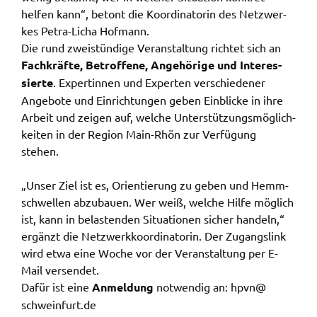
helfen kann“, betont die Koor­di­na­to­rin des Netz­wer­
Name:
kes Petra-Licha Hofmann.
accessibility
Die rund zwei­stün­di­ge Veran­stal­tung rich­tet sich an
Fach­kräf­te, Betrof­fe­ne, Ange­hö­ri­ge und Inter­es­
Anbieter:
sier­te
. Exper­tin­nen und Exper­ten verschie­de­ner
Landratsamt Schweinfurt
Ange­bo­te und Einrich­tun­gen geben Einbli­cke in ihre
Zweck:
Arbeit und zeigen auf, welche Unter­stüt­zungs­mög­lich­
Kontrast und Schriftgröße
kei­ten in der Regi­on Main-Rhön zur Verfü­gung
stehen.
Cookie Laufzeit:
Session
„Unser Ziel ist es, Orien­tie­rung zu geben und Hemm­
schwel­len abzu­bau­en. Wer weiß, welche Hilfe möglich
ist, kann in belas­ten­den Situa­tio­nen sicher handeln,“
EXTERNE MEDIEN
ergänzt die Netz­werk­ko­or­di­na­to­rin. Der Zugangs­link
Wir weisen darauf hin, dass die Verarbeitung Ihrer
wird etwa eine Woche vor der Veran­stal­tung per E-
Daten bei Aktivierung dieser Auswahlaußerhalb
Mail versen­det.
des Verantwortungsbereichs des Landratsamtes
Dafür ist eine
Anmel­dung
notwen­dig an: hpvn@​
Schweinfurt liegt und hierfür ausschließlich die
schweinfurt.​de
Datenschutzbestimmungen des Anbieters YouTube