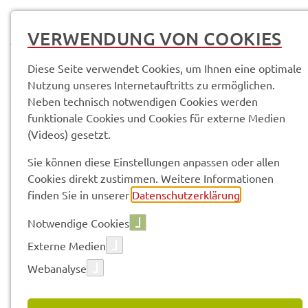
MENÜ
VERWENDUNG VON COOKIES
Diese Seite verwendet Cookies, um Ihnen eine optimale
Nutzung unseres Internetauftritts zu ermöglichen.
Neben technisch notwendigen Cookies werden
funktionale Cookies und Cookies für externe Medien
(Videos) gesetzt.
© Anand Anders
Sach­ge­bie­te & Arbeits­be­rei­che
SG 20.2 Ehren­amt und Teil­ha­be
Sie können diese Einstellungen anpassen oder allen
Neuig­kei­ten
Cookies direkt zustimmen. Weitere Informationen
finden Sie in unserer
Datenschutzerklärung
.
Vorle­sen
Notwendige Cookies
Externe Medien
Webanalyse
01.06.2026