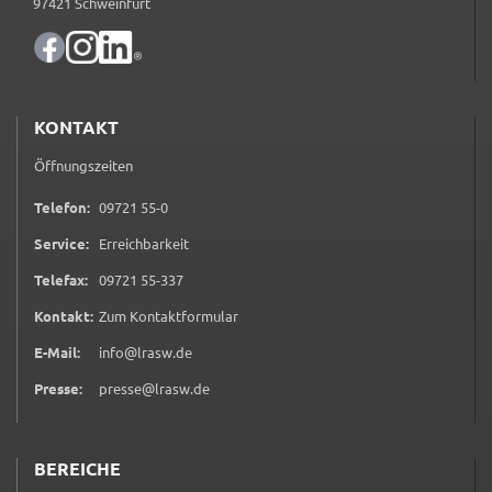
Google Maps
97421 Schweinfurt
Zweck:
Anzeige Google Kartendienst
KONTAKT
BayernAtlas
Öffnungszeiten
Name:
bayern_atlas
0 9 7 2 1 5 5 0
Telefon:
09721 55-0
Anbieter:
Service:
Erreichbarkeit
Landesamt für Digitalisierung, Breitband und
0 9 7 2 1 5 5 3 3 7
Telefax:
09721 55-337
Vermessung
(öffnet in neuem Tab)
Kontakt:
Zum Kontaktformular
Zweck:
Anzeige Online Kartendienst
E-Mail:
info@lrasw.de
Presse:
presse@lrasw.de
WEBANALYSE
BEREICHE
Unser Webanalyse-Tool Matomo