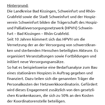
gelten. Auf unserem Onlineangebot sind
Hinter­grund:
Funktionen von YouTube zur Anzeige und
Die Land­krei­se Bad Kissin­gen, Schwein­furt und Rhön-
Wiedergabe von Videos eingebunden. Diese
Grab­feld sowie die Stadt Schwein­furt und der Hospiz­
Funktionen werden angeboten durch YouTube, LLC
ver­ein Schwein­furt bilden die Träger­schaft des Hospiz-
901 Cherry Ave. San Bruno, CA 94066 USA,
und Pallia­tiv­ver­sor­gungs­netz­werk (HPVN) Schwein­
unterliegen also nicht dem Schutzbereich der
furt – Bad Kissin­gen – Rhön-Grab­feld.
Datenschutzgrundverordnung (DSGVO).
Seit 10 Jahren kümmert sich das HPVN um die
Vernet­zung der an der Versor­gung von schwerst­kran­
Hierbei wird der erweiterte Datenschutzmodus
ken und ster­ben­den Menschen betei­lig­ten Akteu­re. Es
verwendet, der nach Anbieterangaben eine
orga­ni­siert Veran­stal­tun­gen sowie Fort­bil­dun­gen und
Speicherung von Nutzerinformationen erst bei
initi­iert neue Versor­gungs­an­sät­ze.
Wiedergabe des/der Videos in Gang setzt. Wird die
So hat es beispiels­wei­se eine Bedarfs­ana­ly­se zum Bau
Wiedergabe eingebetteter YouTube-Videos
eines statio­nä­ren Hospi­zes in Auftrag gege­ben und
gestartet, setzt YouTube Cookies ein, um
finan­ziert. Dazu teilen sich die genann­ten Träger die
Informationen über das Nutzerverhalten zu
Perso­nal­kos­ten der Netz­werk­ko­or­di­na­to­rin. Geför­dert
sammeln. Anders als bei Geltung der DSGVO
wird dieses Enga­ge­ment zusätz­lich von den gesetz­li­
werden Sie insofern nicht erst um Einwilligung
chen Kran­ken­kas­sen, die sich zu 50% an den Kosten
gebeten. Zudem ist nach dem sog. CLOUD-Act der
der Koor­di­na­to­ren­stel­le betei­li­gen.
USA eine Weitergabe an Regierungsbehörden zu