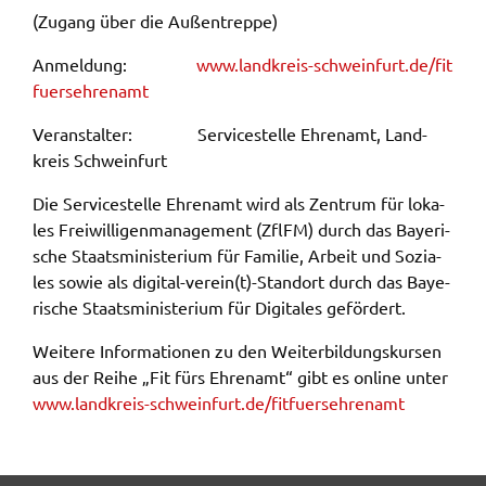
ermöglichen.
(Zugang über die Außen­trep­pe)
Weitere Informationen finden Sie in
Anmel­dung:
www.​landkreis-​schweinfurt.​de/​fit​
unseren
Datenschutzhinweisen
fuer​sehr​enam​t
Veran­stal­ter: Service­stel­le Ehren­amt, Land­
YouTube
kreis Schwein­furt
Anbieter:
Die Service­stel­le Ehren­amt wird als Zentrum für loka­
YouTube
les Frei­wil­li­gen­ma­nage­ment (ZflFM) durch das Baye­ri­
Zweck:
sche Staats­mi­nis­te­ri­um für Fami­lie, Arbeit und Sozia­
Einwilligung erweiterter Datenschutzmodus
les sowie als digi­tal-verein(t)-Stand­ort durch das Baye­
Youtube Videos
ri­sche Staats­mi­nis­te­ri­um für Digi­ta­les geför­dert.
Weite­re Infor­ma­tio­nen zu den Weiter­bil­dungs­kur­sen
Google Maps
aus der Reihe „Fit fürs Ehren­amt“ gibt es online unter
www.​landkreis-​schweinfurt.​de/​fit​fuer​sehr​enam​t
Name:
consent-google-maps
Anbieter: