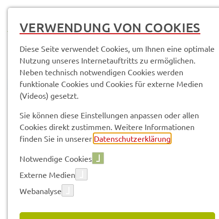
MENÜ
VERWENDUNG VON COOKIES
Diese Seite verwendet Cookies, um Ihnen eine optimale
Nutzung unseres Internetauftritts zu ermöglichen.
Neben technisch notwendigen Cookies werden
funktionale Cookies und Cookies für externe Medien
(Videos) gesetzt.
© Anand Anders
Sach­ge­bie­te & Arbeits­be­rei­che
SG 20.2 Ehren­amt und Teil­ha­be
Sie können diese Einstellungen anpassen oder allen
Neuig­kei­ten
Cookies direkt zustimmen. Weitere Informationen
finden Sie in unserer
Datenschutzerklärung
.
Vorle­sen
Notwendige Cookies
Externe Medien
Webanalyse
16.04.2025