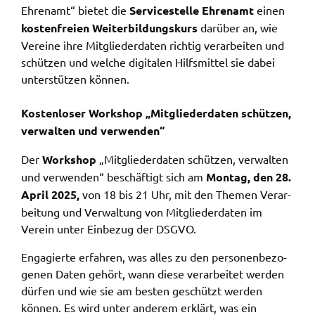
Ehren­amt“ bietet die
Service­stel­le Ehren­amt
einen
Name:
kosten­frei­en Weiter­bil­dungs­kurs
darüber an, wie
accessibility
Verei­ne ihre Mitglie­der­da­ten rich­tig verar­bei­ten und
schüt­zen und welche digi­ta­len Hilfs­mit­tel sie dabei
Anbieter:
unter­stüt­zen können.
Landratsamt Schweinfurt
Zweck:
Kosten­lo­ser Work­shop „Mitglie­der­da­ten schüt­zen,
Kontrast und Schriftgröße
verwal­ten und verwen­den“
Cookie Laufzeit:
Der
Work­shop
„Mitglie­der­da­ten schüt­zen, verwal­ten
Session
und verwen­den“ beschäf­tigt sich am
Montag, den 28.
April 2025,
von 18 bis 21 Uhr, mit den Themen Verar­
bei­tung und Verwal­tung von Mitglie­der­da­ten im
EXTERNE MEDIEN
Verein unter Einbe­zug der DSGVO.
Wir weisen darauf hin, dass die Verarbeitung Ihrer
Enga­gier­te erfah­ren, was alles zu den perso­nen­be­zo­
Daten bei Aktivierung dieser Auswahlaußerhalb
ge­nen Daten gehört, wann diese verar­bei­tet werden
des Verantwortungsbereichs des Landratsamtes
dürfen und wie sie am besten geschützt werden
Schweinfurt liegt und hierfür ausschließlich die
können. Es wird unter ande­rem erklärt, was ein
Datenschutzbestimmungen des Anbieters YouTube