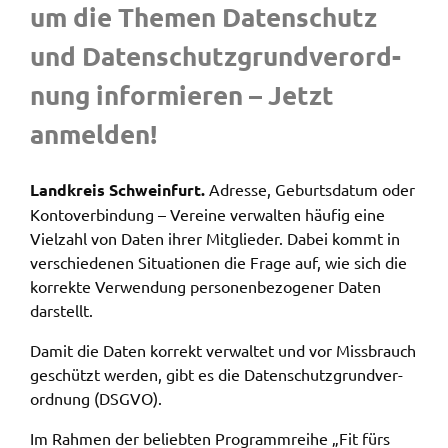
um die Themen Daten­schutz
Zweck:
Speicherung Einwilligung Datenschutzhinweise
und Daten­schutz­grund­ver­ord­
Cookie Laufzeit:
nung infor­mie­ren – Jetzt
1 Jahr
anmel­den!
Frontend Benutzer
Land­kreis Schwein­furt.
Adres­se, Geburts­da­tum oder
Name:
fe_typo_user
Konto­ver­bin­dung – Verei­ne verwal­ten häufig eine
Viel­zahl von Daten ihrer Mitglie­der. Dabei kommt in
Anbieter:
verschie­de­nen Situa­tio­nen die Frage auf, wie sich die
Landratsamt Schweinfurt
korrek­te Verwen­dung perso­nen­be­zo­ge­ner Daten
Zweck:
darstellt.
Anonyme Klickzählung
Damit die Daten korrekt verwal­tet und vor Miss­brauch
Cookie Laufzeit:
geschützt werden, gibt es die Daten­schutz­grund­ver­
Session
ord­nung (DSGVO).
Im Rahmen der belieb­ten Programm­rei­he „Fit fürs
Barrierefreiheit