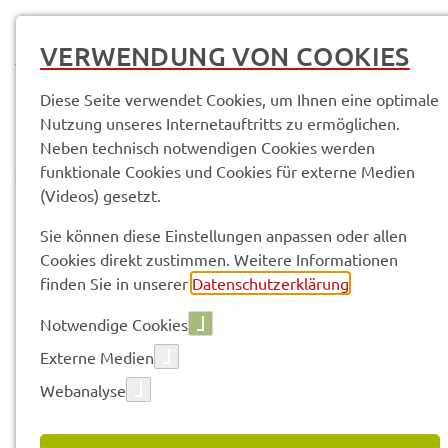
MENÜ
VERWENDUNG VON COOKIES
Diese Seite verwendet Cookies, um Ihnen eine optimale
Nutzung unseres Internetauftritts zu ermöglichen.
Neben technisch notwendigen Cookies werden
funktionale Cookies und Cookies für externe Medien
(Videos) gesetzt.
© Anand Anders
Sach­ge­bie­te & Arbeits­be­rei­che
Sie können diese Einstellungen anpassen oder allen
SG 12.1 - Kreis­ent­wick­lung, Regio­nal­ma­nage­ment
Neuig­kei­ten
Cookies direkt zustimmen. Weitere Informationen
finden Sie in unserer
Datenschutzerklärung
.
Vorle­sen
Notwendige Cookies
Externe Medien
Webanalyse