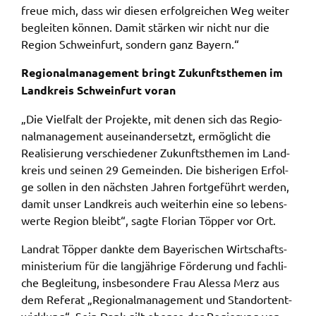
freue mich, dass wir diesen erfolg­rei­chen Weg weiter
ermöglichen.
beglei­ten können. Damit stär­ken wir nicht nur die
Weitere Informationen finden Sie in
Regi­on Schwein­furt, sondern ganz Bayern.“
unseren
Datenschutzhinweisen
Regio­nal­ma­nage­ment bringt Zukunfts­the­men im
Land­kreis Schwein­furt voran
YouTube
„Die Viel­falt der Projek­te, mit denen sich das Regio­
Anbieter:
nal­ma­nage­ment ausein­an­der­setzt, ermög­licht die
YouTube
Reali­sie­rung verschie­de­ner Zukunfts­the­men im Land­
Zweck:
kreis und seinen 29 Gemein­den. Die bishe­ri­gen Erfol­
Einwilligung erweiterter Datenschutzmodus
ge sollen in den nächs­ten Jahren fort­ge­führt werden,
Youtube Videos
damit unser Land­kreis auch weiter­hin eine so lebens­
wer­te Regi­on bleibt“, sagte Flori­an Töpper vor Ort.
Google Maps
Land­rat Töpper dank­te dem Baye­ri­schen Wirt­schafts­
Name:
mi­nis­te­ri­um für die lang­jäh­ri­ge Förde­rung und fach­li­
consent-google-maps
che Beglei­tung, insbe­son­de­re Frau Ales­sa Merz aus
dem Refe­rat „Regio­nal­ma­nage­ment und Stand­ort­ent­
Anbieter: