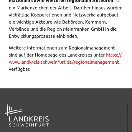
ma­tio­nen sowie weite­ren regio­na­len Akteu­ren
ist
ein Marken­zei­chen der Arbeit. Darüber hinaus wurden
viel­fäl­ti­ge Koope­ra­tio­nen und Netz­wer­ke aufge­baut,
die wich­ti­ge Akteu­re wie Behör­den, Kammern,
Verbän­de und die Regi­on Main­fran­ken GmbH in die
Entwick­lungs­pro­zes­se einbin­den.
Weite­re Infor­ma­tio­nen zum Regio­nal­ma­nage­ment
sind auf der Home­page des Land­krei­ses unter
https://​
www.​landkreis-​schweinfurt.​de/​reg​iona​lman​agem​ent
verfüg­bar.
ADRESSE