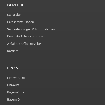
BEREICHE
Startseite
Pressemitteilungen
Serviceleistungen & Informationen
Kontakte & Servicestellen
Anfahrt & Öffnungszeiten
Karriere
LINKS
Fernwartung
(externer Link, öffnet in neuem Tab)
LRAAuth
(externer Link, öffnet in neuem Tab)
BayernPortal
(externer Link, öffnet in neuem Tab)
BayernID
(externer Link, öffnet in neuem Tab)