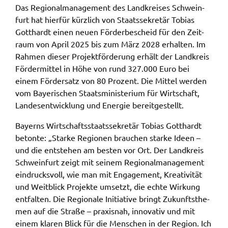
Das Regio­nal­ma­nage­ment des Land­krei­ses Schwein­
gelten. Auf unserem Onlineangebot sind
furt hat hier­für kürz­lich von Staats­se­kre­tär Tobi­as
Funktionen von YouTube zur Anzeige und
Gott­hardt einen neuen Förder­be­scheid für den Zeit­
Wiedergabe von Videos eingebunden. Diese
raum von April 2025 bis zum März 2028 erhal­ten. Im
Funktionen werden angeboten durch YouTube, LLC
Rahmen dieser Projekt­för­de­rung erhält der Land­kreis
901 Cherry Ave. San Bruno, CA 94066 USA,
Förder­mit­tel in Höhe von rund 327.000 Euro bei
unterliegen also nicht dem Schutzbereich der
einem Förder­satz von 80 Prozent. Die Mittel werden
Datenschutzgrundverordnung (DSGVO).
vom Baye­ri­schen Staats­mi­nis­te­ri­um für Wirt­schaft,
Hierbei wird der erweiterte Datenschutzmodus
Landes­ent­wick­lung und Ener­gie bereit­ge­stellt.
verwendet, der nach Anbieterangaben eine
Bayerns Wirt­schafts­staats­se­kre­tär Tobi­as Gott­hardt
Speicherung von Nutzerinformationen erst bei
beton­te: „Star­ke Regio­nen brau­chen star­ke Ideen –
Wiedergabe des/der Videos in Gang setzt. Wird die
und die entste­hen am besten vor Ort. Der Land­kreis
Wiedergabe eingebetteter YouTube-Videos
Schwein­furt zeigt mit seinem Regio­nal­ma­nage­ment
gestartet, setzt YouTube Cookies ein, um
eindrucks­voll, wie man mit Enga­ge­ment, Krea­ti­vi­tät
Informationen über das Nutzerverhalten zu
und Weit­blick Projek­te umsetzt, die echte Wirkung
sammeln. Anders als bei Geltung der DSGVO
entfal­ten. Die Regio­na­le Initia­ti­ve bringt Zukunfts­the­
werden Sie insofern nicht erst um Einwilligung
men auf die Stra­ße – praxis­nah, inno­va­tiv und mit
gebeten. Zudem ist nach dem sog. CLOUD-Act der
einem klaren Blick für die Menschen in der Regi­on. Ich
USA eine Weitergabe an Regierungsbehörden zu