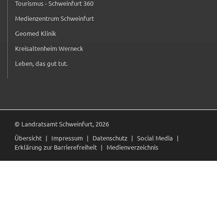
Tourismus - Schweinfurt 360
(externer Link, öffnet in neuem Tab)
Medienzentrum Schweinfurt
(externer Link, öffnet in neuem Tab)
Geomed Klinik
(externer Link, öffnet in neuem Tab)
Kreisaltenheim Werneck
(externer Link, öffnet in neuem Tab)
Leben, das gut tut.
(externer Link, öffnet in neuem Tab)
© Landratsamt Schweinfurt, 2026
Übersicht
Impressum
Datenschutz
Social Media
Erklärung zur Barrierefreiheit
Medienverzeichnis