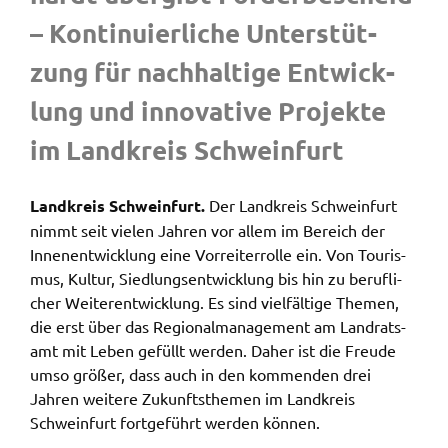
– Konti­nu­ier­li­che Unter­stüt­
Name:
accessibility
zung für nach­hal­ti­ge Entwick­
Anbieter:
lung und inno­va­ti­ve Projek­te
Landratsamt Schweinfurt
im Land­kreis Schwein­furt
Zweck:
Kontrast und Schriftgröße
Land­kreis Schwein­furt.
Der Land­kreis Schwein­furt
Cookie Laufzeit:
nimmt seit vielen Jahren vor allem im Bereich der
Session
Innen­ent­wick­lung eine Vorrei­ter­rol­le ein. Von Touris­
mus, Kultur, Sied­lungs­ent­wick­lung bis hin zu beruf­li­
cher Weiter­ent­wick­lung. Es sind viel­fäl­ti­ge Themen,
EXTERNE MEDIEN
die erst über das Regio­nal­ma­nage­ment am Land­rats­
Wir weisen darauf hin, dass die Verarbeitung Ihrer
amt mit Leben gefüllt werden. Daher ist die Freu­de
Daten bei Aktivierung dieser Auswahlaußerhalb
umso größer, dass auch in den kommen­den drei
des Verantwortungsbereichs des Landratsamtes
Jahren weite­re Zukunfts­the­men im Land­kreis
Schweinfurt liegt und hierfür ausschließlich die
Schwein­furt fort­ge­führt werden können.
Datenschutzbestimmungen des Anbieters YouTube