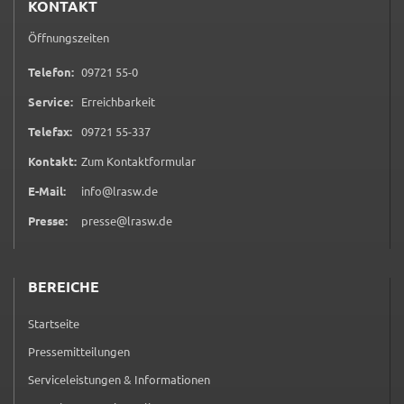
KONTAKT
ermöglichen.
Öffnungszeiten
Weitere Informationen finden Sie in
0 9 7 2 1 5 5 0
Telefon:
09721 55-0
unseren
Datenschutzhinweisen
Service:
Erreichbarkeit
YouTube
0 9 7 2 1 5 5 3 3 7
Telefax:
09721 55-337
Anbieter:
(öffnet in neuem Tab)
Kontakt:
Zum Kontaktformular
YouTube
E-Mail:
info@lrasw.de
Zweck:
Presse:
presse@lrasw.de
Einwilligung erweiterter Datenschutzmodus
Youtube Videos
BEREICHE
Google Maps
Startseite
Name:
Pressemitteilungen
consent-google-maps
Serviceleistungen & Informationen
Anbieter: