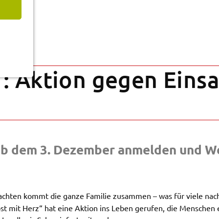
: Akti­on gegen Einsa
h ab dem 3. Dezem­ber anmel­den und We
ch­ten kommt die ganze Fami­lie zusam­men – was für viele nach ein
Post mit Herz“ hat eine Akti­on ins Leben geru­fen, die Menschen