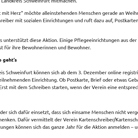
Land­kreis Schwein­furt mitma­chen.
Post mit Herz“ möch­te allein­ste­hen­den Menschen gera­de an Wei
hrei­ber mit sozia­len Einrich­tun­gen und ruft dazu auf, Post­kar
 unter­stützt diese Akti­on. Eini­ge Pfle­ge­ein­rich­tun­gen aus der
ost für ihre Bewoh­ne­rin­nen und Bewoh­ner.
So geht’s
eis Schwein­furt können sich ab dem 3. Dezem­ber online regis­tr
eil­neh­men­den Einrich­tung. Ob Post­kar­te, Brief oder etwas Geba
tig: Erst mit dem Schrei­ben star­ten, wenn der Verein eine entspre­
, der sich dafür einsetzt, dass sich einsa­me Menschen nicht verg
­ken. Dafür vermit­telt der Verein Karten­schrei­ber/Karten­schrei
h­tun­gen können sich das ganze Jahr für die Akti­on anmel­den – u