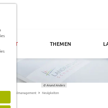
n
ies
ATSAMT
THEMEN
L
ies
© Anand Anders
lung, Regio­nal­ma­nage­ment
Neuig­kei­ten