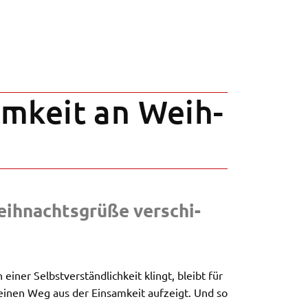
m­keit an Weih­
ih­nachts­grü­ße verschi­
er Selbst­ver­ständ­lich­keit klingt, bleibt für
 einen Weg aus der Einsam­keit aufzeigt. Und so