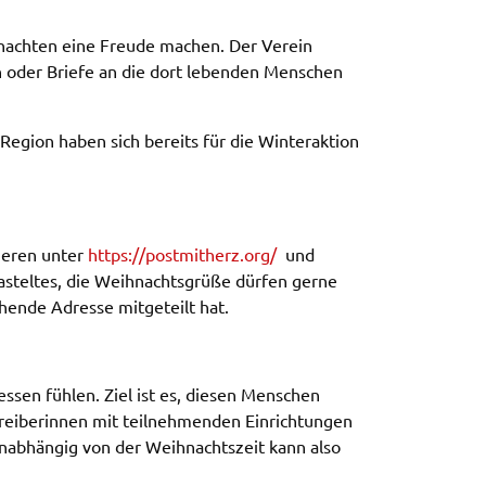
h­nach­ten eine Freu­de machen. Der Verein
­ten oder Brie­fe an die dort leben­den Menschen
 Regi­on haben sich bereits für die Winter­ak­ti­on
ie­ren unter
https://​postmitherz.​org/
und
s­tel­tes, die Weih­nachts­grü­ße dürfen gerne
chen­de Adres­se mitge­teilt hat.
es­sen fühlen. Ziel ist es, diesen Menschen
­be­rin­nen mit teil­neh­men­den Einrich­tun­gen
nab­hän­gig von der Weih­nachts­zeit kann also