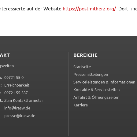
nter­es­sier­te auf der Website
https://​postmitherz.​org/
Dort find
en
rt
ten.
AKT
BEREICHE
Tube
.
szeiten
Startseite
LC
Pressemitteilungen
n
0 9 7 2 1 5 5 0
:
09721 55-0
Serviceleistungen & Informationen
:
Erreichbarkeit
Kontakte & Servicestellen
0 9 7 2 1 5 5 3 3 7
:
09721 55-337
Anfahrt & Öffnungszeiten
(öffnet in neuem Tab)
t:
Zum Kontaktformular
Karriere
info@lrasw.de
ng
presse@lrasw.de
ter
 um