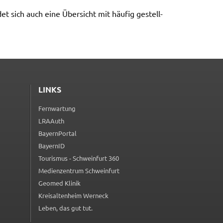
et sich auch eine Über­sicht mit häufig gestell­
LINKS
Fernwartung
(externer Link, öffnet in neuem Tab)
LRAAuth
(externer Link, öffnet in neuem Tab)
BayernPortal
(externer Link, öffnet in neuem Tab)
BayernID
(externer Link, öffnet in neuem Tab)
Tourismus - Schweinfurt 360
(externer Link, öffnet in neuem Tab)
Medienzentrum Schweinfurt
(externer Link, öffnet in neuem Tab)
Geomed Klinik
(externer Link, öffnet in neuem Tab)
Kreisaltenheim Werneck
(externer Link, öffnet in neuem Tab)
Leben, das gut tut.
(externer Link, öffnet in neuem Tab)