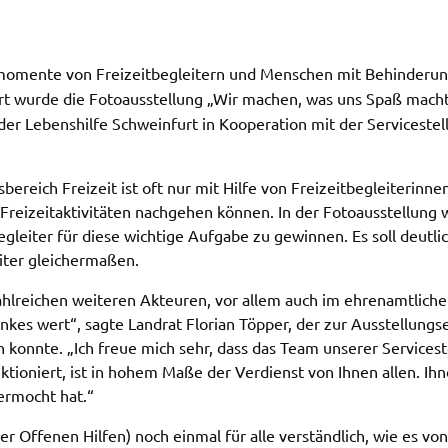
n
em
o­men­te von Freizeit­begleitern und Menschen mit Behin­de­run
t wurde die Foto­aus­stel­lung „Wir machen, was uns Spaß macht!
er Lebens­hil­fe Schwein­furt in Koope­ra­ti­on mit der Service­ste
­reich Frei­zeit ist oft nur mit Hilfe von Frei­zeit­be­glei­te­rin­
ei­zeit­ak­ti­vi­tä­ten nach­ge­hen können. In der Foto­aus­stel­lun
e­glei­ter für diese wich­ti­ge Aufga­be zu gewin­nen. Es soll deut­l
ter glei­cher­ma­ßen.
l­rei­chen weite­ren Akteu­ren, vor allem auch im ehren­amt­li­che
es wert“, sagte Land­rat Flori­an Töpper, der zur Ausstel­lungs­
onn­te. „Ich freue mich sehr, dass das Team unse­rer Service­stel
unk­tio­niert, ist in hohem Maße der Verdienst von Ihnen allen. Ihn
vermocht hat.“
 der Offe­nen Hilfen) noch einmal für alle verständ­lich, wie es 