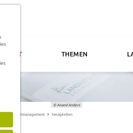
n
ies
ATSAMT
THEMEN
L
ies
© Anand Anders
lung, Regio­nal­ma­nage­ment
Neuig­kei­ten