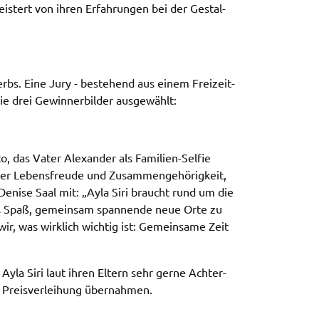
eis­tert von ihren Erfah­run­gen bei der Gestal­
­werbs. Eine Jury - bestehend aus einem Frei­zeit­
e drei Gewin­ner­bil­der ausge­wählt:
o, das Vater Alex­an­der als Fami­li­en-Selfie
er Lebens­freu­de und Zusam­men­ge­hö­rig­keit,
Deni­se Saal mit: „Ayla Siri braucht rund um die
 es Spaß, gemein­sam span­nen­de neue Orte zu
ir, was wirk­lich wich­tig ist: Gemein­sa­me Zeit
a Ayla Siri laut ihren Eltern sehr gerne Achter­
r Preis­ver­lei­hung über­nah­men.