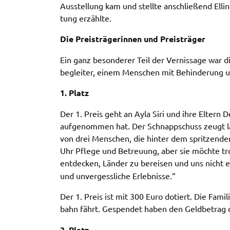
Anbieter:
Google Maps
Ausstel­lung kam und stell­te anschlie­ßend Elli­
tung erzähl­te.
Zweck:
Anzeige Google Kartendienst
Die Preis­trä­ge­rin­nen und Preis­trä­ger
BayernAtlas
Ein ganz beson­de­rer Teil der Vernis­sa­ge war di
be­glei­ter, einem Menschen mit Behin­de­rung un
Name:
bayern_atlas
1. Platz
Anbieter:
Landesamt für Digitalisierung, Breitban
und Vermessung
Der 1. Preis geht an Ayla Siri und ihre Eltern Den
Zweck:
Anzeige Online Kartendienst
aufge­nom­men hat. Der Schnapp­schuss zeugt lau
von drei Menschen, die hinter dem sprit­zen­den
Uhr Pfle­ge und Betreu­ung, aber sie möch­te t
entde­cken, Länder zu berei­sen und uns nicht e
WEBANALYSE
und unver­gess­li­che Erleb­nis­se.“
Unser Webanalyse-Tool Matomo verwendet Cookies. M
diesen Cookies können wir die Nutzung unserer Webse
Der 1. Preis ist mit 300 Euro dotiert. Die Fami­l
analysieren und beispielsweise ermitteln, wie häufig un
bahn fährt. Gespen­det haben den Geld­be­trag
welcher Reihenfolge unsere Seiten besucht werden. Si
2. Platz