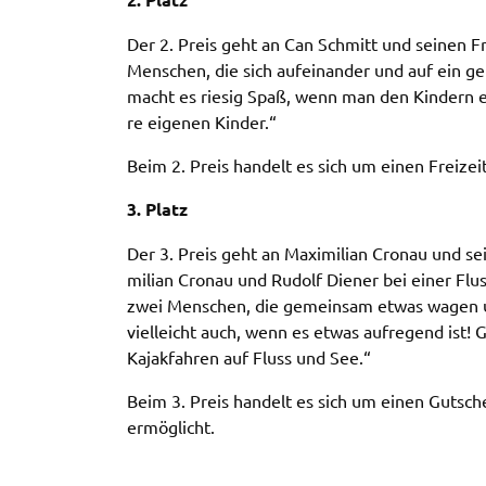
bleiben dabei als Nutzer anonym.
Der 2. Preis geht an Can Schmitt und seinen Fre
_pk_id
Menschen, die sich aufein­an­der und auf ein ge
macht es riesig Spaß, wenn man den Kindern ein
Name:
_pk_id
re eige­nen Kinder.“
Anbieter:
Landratsamt Schweinfurt
Beim 2. Preis handelt es sich um einen Frei­zei
Zweck:
Erzeugt statistische Daten darüber, wie
der Besucher die Website nutzt.
3. Platz
Cookie Laufzeit:
2 Stunden
Der 3. Preis geht an Maxi­mi­li­an Cronau und s
mi­li­an Cronau und Rudolf Diener bei einer Fl
zwei Menschen, die gemein­sam etwas wagen und s
_pk_ses
viel­leicht auch, wenn es etwas aufre­gend ist! 
Name:
_pk_ses
Kajak­fah­ren auf Fluss und See.“
Anbieter:
Landratsamt Schweinfurt
Beim 3. Preis handelt es sich um einen Gutsch
ermög­licht.
Zweck:
Kurzzeitiges Cookie, um vorübergehend
Daten des Besuchs zu speichern.