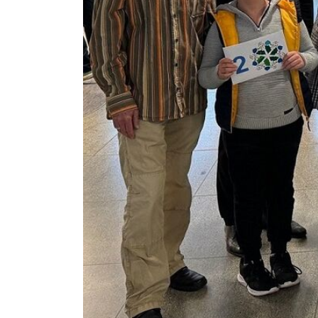
Frontend Benutzer
Name:
fe_typo_user
Anbieter:
Landratsamt Schweinfurt
Zweck:
Anonyme Klickzählung
Cookie Laufzeit:
Session
Barrierefreiheit
Name:
accessibility
Anbieter:
Landratsamt Schweinfurt
Zweck:
Kontrast und Schriftgröße
Cookie Laufzeit:
Session