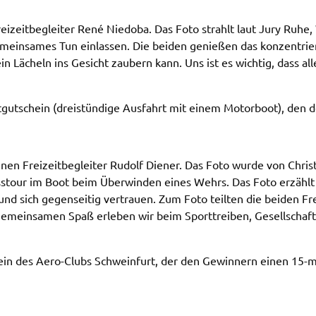
i­zeit­be­glei­ter René Niedo­ba. Das Foto strahlt laut Jury Ruh
mein­sa­mes Tun einlas­sen. Die beiden genie­ßen das konzen­trier
 Lächeln ins Gesicht zaubern kann. Uns ist es wich­tig, dass all
t­gut­schein (drei­stün­di­ge Ausfahrt mit einem Motor­boot), den
einen Frei­zeit­be­glei­ter Rudolf Diener. Das Foto wurde von Chr
uss­tour im Boot beim Über­win­den eines Wehrs. Das Foto erzähl
ich gegen­sei­tig vertrau­en. Zum Foto teil­ten die beiden Frei
Gemein­sa­men Spaß erle­ben wir beim Sport­trei­ben, Gesell­schaft
ein des Aero-Clubs Schwein­furt, der den Gewin­nern einen 15-m
e