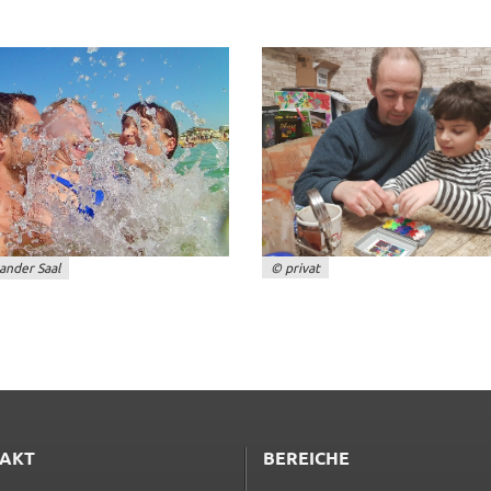
© privat
an­der Saal
AKT
BEREICHE