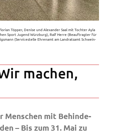
Flori­an Töpper, Deni­se und Alex­an­der Saal mit Toch­ter Ayla
i­schen Sport Jugend Würz­burg), Ralf Herre (Beauf­trag­ter für
gs­mann (Service­stel­le Ehren­amt am Land­rats­amt Schwein­
 "Wir machen,
ür Menschen mit Behin­de­
­den – Bis zum 31. Mai zu