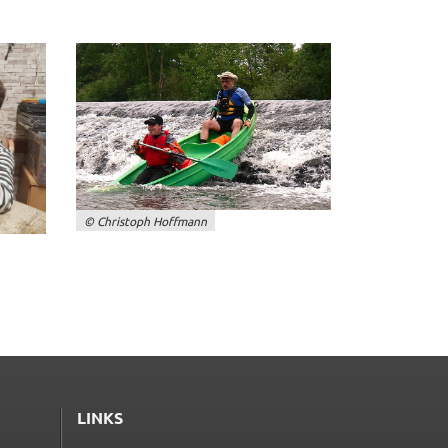
© Chris­toph Hoff­mann
LINKS