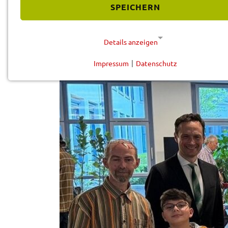
Vorle­sen
SPEICHERN
Details anzeigen
Impressum
|
Datenschutz
NOTWENDIGE COOKIES
Diese Cookies werden für eine reibungslose Funktion
unserer Website benötigt.
Cookie für Datenschutzhinweise
Name:
cookie_consent
Anbieter:
Landratsamt Schweinfurt
Zweck:
Speicherung Einwilligung
Datenschutzhinweise
Cookie Laufzeit:
1 Jahr