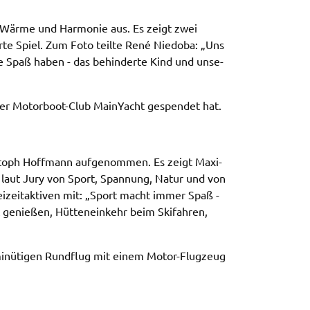
e, Wärme und Harmo­nie aus. Es zeigt zwei
­te Spiel. Zum Foto teil­te René Niedo­ba: „Uns
e Spaß haben - das behin­der­te Kind und unse­
 der Motor­boot-Club Main­Yacht gespen­det hat.
is­toph Hoff­mann aufge­nom­men. Es zeigt Maxi­
t laut Jury von Sport, Span­nung, Natur und von
­zeit­ak­ti­ven mit: „Sport macht immer Spaß -
 genie­ßen, Hütten­ein­kehr beim Skifah­ren,
inü­ti­gen Rund­flug mit einem Motor-Flug­zeug