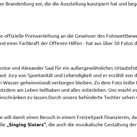
nor Bran­den­burg vor, die die Ausstel­lung konzi­piert hat und beg
e offi­zi­el­le Preis­ver­lei­hung an die Gewin­ner des Foto­wett­be
d einer Fach­kraft der Offe­nen Hilfen - hat aus über 50 Fotos di
d
i­se und Alex­an­der Saal für ein außer­ge­wöhn­li­ches Urlaubs­fo­t
t Jury von Spon­ta­ni­tät und Leben­dig­keit und er erzählt von d
 Wasser geheim­nis­voll verbor­gen blei­ben. Zu dem Foto teil­te 
rotz­dem am Leben teil­ha­ben und alles miter­le­ben. Uns macht
inschrän­ken zu lassen.
Durch unse­re behin­der­te Toch­ter sehen w
it
ite
ie will damit einen Besuch in einem Frei­zeit­park finan­zie­ren, d
d in
 die
„Singing Sisters“
, die auch die musi­ka­li­sche Gestal­tung de
e