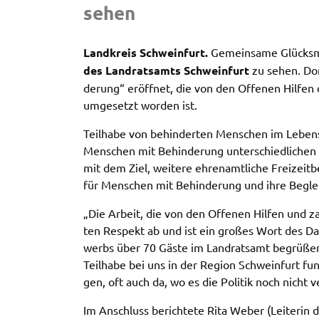
sehen
Informationen über das Nutzerverhalten zu sammeln.
Anders als bei Geltung der DSGVO werden Sie insofer
nicht erst um Einwilligung gebeten. Zudem ist nach d
Land­kreis Schwein­furt.
Gemein­sa­me Glücks­m
sog. CLOUD-Act der USA eine Weitergabe an
des Land­rats­amts Schwein­furt
zu sehen. Dor
Regierungsbehörden zu ermöglichen.
de­rung“ eröff­net, die von den Offe­nen Hilfen d
umge­setzt worden ist.
Weitere Informationen finden Sie in
unseren
Datenschutzhinweisen
Teil­ha­be von behin­der­ten Menschen im Lebens­be
Menschen mit Behin­de­rung unter­schied­li­chen Fr
YouTube
mit dem Ziel, weite­re ehren­amt­li­che Frei­zeit­b
für Menschen mit Behin­de­rung und ihre Beglei­
Anbieter:
YouTube
Zweck:
Einwilligung erweiterter
„Die Arbeit, die von den Offe­nen Hilfen und zah
Datenschutzmodus Youtube Videos
ten Respekt ab und ist ein großes Wort des Dank
werbs über 70 Gäste im Land­rats­amt begrü­ßen k
Teil­ha­be bei uns in der Regi­on Schwein­furt f
Google Maps
gen, oft auch da, wo es die Poli­tik noch nicht 
Name:
consent-google-maps
Im Anschluss berich­te­te Rita Weber (Leite­rin