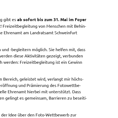
g gibt es
ab sofort bis zum 31. Mai im Foyer
 Frei­zeit­be­glei­tung von Menschen mit Behin­
l­le Ehren­amt am Land­rats­amt Schwein­furt
nen und -beglei­tern möglich. Sie helfen mit, dass
g werden diese Akti­vi­tä­ten gezeigt, verbun­den
ich werden: Frei­zeit­be­glei­tung ist ein Gewinn
n Bereich, geleis­tet wird, verlangt mir höchs­
er­öff­nung und Prämie­rung des Foto­wett­be­
­le Ehren­amt hier­bei mit unter­stützt. Dass
en gelingt es gemein­sam, Barrie­ren zu besei­ti­
von der Idee über den Foto-Wett­be­werb zur