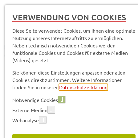
MENÜ
VERWENDUNG VON COOKIES
Diese Seite verwendet Cookies, um Ihnen eine optimale
Nutzung unseres Internetauftritts zu ermöglichen.
Neben technisch notwendigen Cookies werden
funktionale Cookies und Cookies für externe Medien
(Videos) gesetzt.
© Anand Anders
Sach­ge­bie­te & Arbeits­be­rei­che
Weite­re Stel­len
Sie können diese Einstellungen anpassen oder allen
Land­schafts­pfle­ge­ver­band Land­kreis Schwein­furt e.V. (LPV)
Cookies direkt zustimmen. Weitere Informationen
finden Sie in unserer
Datenschutzerklärung
.
Vorle­sen
Notwendige Cookies
Externe Medien
Webanalyse
LAND­SCHAFTS­PFLE­GE­VER­
BAND LAND­KREIS SCHWEIN­