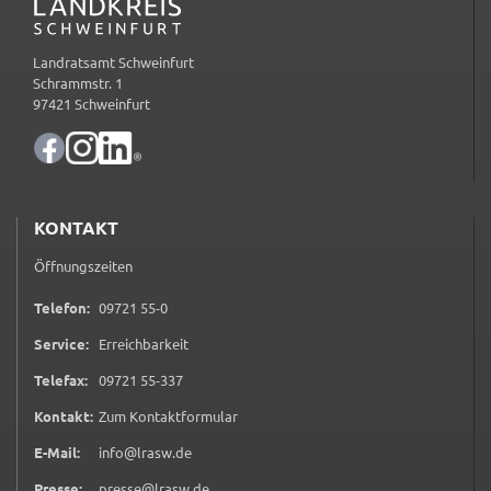
Name:
Landratsamt Schweinfurt
accessibility
Schrammstr. 1
97421 Schweinfurt
Anbieter:
Landratsamt Schweinfurt
Zweck:
Kontrast und Schriftgröße
KONTAKT
Cookie Laufzeit:
Session
Öffnungszeiten
0 9 7 2 1 5 5 0
Telefon:
09721 55-0
Service:
Erreichbarkeit
EXTERNE MEDIEN
Wir weisen darauf hin, dass die Verarbeitung Ihrer
0 9 7 2 1 5 5 3 3 7
Telefax:
09721 55-337
Daten bei Aktivierung dieser Auswahlaußerhalb
(öffnet in neuem Tab)
Kontakt:
Zum Kontaktformular
des Verantwortungsbereichs des Landratsamtes
E-Mail:
info@lrasw.de
Schweinfurt liegt und hierfür ausschließlich die
Datenschutzbestimmungen des Anbieters YouTube
Presse:
presse@lrasw.de