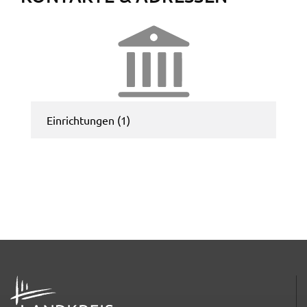
Zweck:
Speicherung Einwilligung Datenschutzhinweise
Cookie Laufzeit:
1 Jahr
Frontend Benutzer
Einrich­tun­gen (1)
Name:
fe_typo_user
Anbieter:
Landratsamt Schweinfurt
Zweck:
Anonyme Klickzählung
Cookie Laufzeit:
Session
ADRESSE
Barrierefreiheit