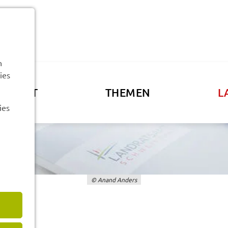
n
ies
ATSAMT
THEMEN
L
ies
© Anand Anders