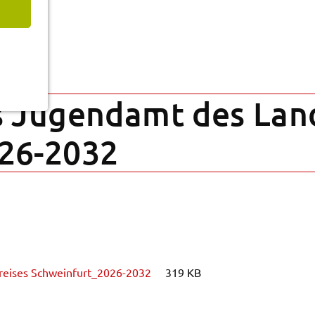
 Jugend­amt des Land­
026-2032
rei­ses Schwein­fur­t_2026-2032
319 KB