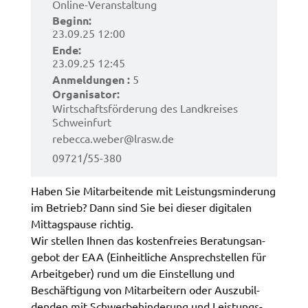
Online-Veran­stal­tung
Zweck:
Beginn:
Speicherung Einwilligung Datenschutzhinweise
23.09.25 12:00
Cookie Laufzeit:
Ende:
23.09.25 12:45
1 Jahr
Anmel­dun­gen :
5
Orga­ni­sa­tor:
Frontend Benutzer
Wirt­schafts­för­de­rung des Land­krei­ses
Schwein­furt
Name:
rebec­ca.​weber@​lrasw.​de
fe_typo_user
09721/55-380
Anbieter:
Landratsamt Schweinfurt
Haben Sie Mitar­bei­ten­de mit Leis­tungs­min­de­rung
im Betrieb? Dann sind Sie bei dieser digi­ta­len
Zweck:
Mittags­pau­se rich­tig.
Anonyme Klickzählung
Wir stel­len Ihnen das kosten­frei­es Bera­tungs­an­
Cookie Laufzeit:
ge­bot der EAA (Einheit­li­che Ansprech­stel­len für
Session
Arbeit­ge­ber) rund um die Einstel­lung und
Beschäf­ti­gung von Mitar­bei­tern oder Auszu­bil­
den­den mit Schwer­be­hin­de­rung und Leis­tungs­
Barrierefreiheit