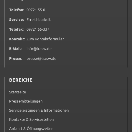
ermöglichen.
0 9 7 2 1 5 5 0
Telefon:
09721 55-0
Weitere Informationen finden Sie in
Service:
Erreichbarkeit
unseren
Datenschutzhinweisen
0 9 7 2 1 5 5 3 3 7
Telefax:
09721 55-337
YouTube
(öffnet in neuem Tab)
Kontakt:
Zum Kontaktformular
E-Mail:
info@lrasw.de
Anbieter:
YouTube
Presse:
presse@lrasw.de
Zweck:
Einwilligung erweiterter Datenschutzmodus
BEREICHE
Youtube Videos
Startseite
Google Maps
Pressemitteilungen
Name:
Serviceleistungen & Informationen
consent-google-maps
Kontakte & Servicestellen
Anbieter:
Anfahrt & Öffnungszeiten