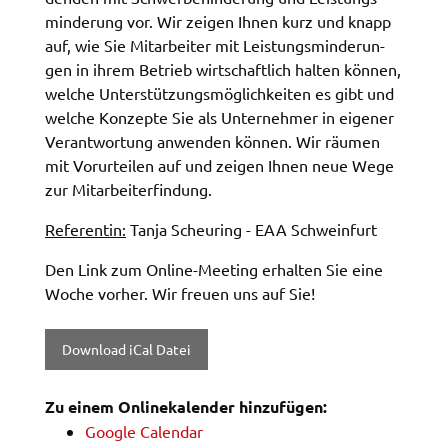
min­de­rung vor. Wir zeigen Ihnen kurz und knapp
Name:
auf, wie Sie Mitar­bei­ter mit Leis­tungs­min­de­run­
accessibility
gen in ihrem Betrieb wirt­schaft­lich halten können,
welche Unter­stüt­zungs­mög­lich­kei­ten es gibt und
Anbieter:
welche Konzep­te Sie als Unter­neh­mer in eige­ner
Landratsamt Schweinfurt
Verant­wor­tung anwen­den können. Wir räumen
Zweck:
mit Vorur­tei­len auf und zeigen Ihnen neue Wege
Kontrast und Schriftgröße
zur Mitar­bei­t­er­fin­dung.
Cookie Laufzeit:
Refe­ren­tin:
Tanja Scheu­ring - EAA Schwein­furt
Session
Den Link zum Online-Meeting erhal­ten Sie eine
Woche vorher. Wir freu­en uns auf Sie!
EXTERNE MEDIEN
Wir weisen darauf hin, dass die Verarbeitung Ihrer
Down­load iCal Datei
Daten bei Aktivierung dieser Auswahlaußerhalb
des Verantwortungsbereichs des Landratsamtes
Zu einem Online­ka­len­der hinzu­fü­gen:
Schweinfurt liegt und hierfür ausschließlich die
Goog­le Calen­dar
Datenschutzbestimmungen des Anbieters YouTube