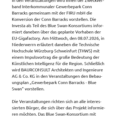
In den Veran­stal­tun­gen wird Ihnen der Zweck­ver­
band Inter­kom­mu­na­ler Gewer­be­park Conn
Name:
Barracks gemein­sam mit der FIRU mbH die
accessibility
Konver­si­on der Conn Barracks vorstel­len. Die
Inves­ta als Teil des Blue Swan-Konsor­ti­ums infor­
Anbieter:
Landratsamt Schweinfurt
miert dane­ben über das geplan­te Vorha­ben der
EU-Gigafac­to­ry. Am Mitt­woch, den 08.07.2026, in
Zweck:
Nieder­werrn erläu­tert dane­ben die Tech­ni­sche
Kontrast und Schriftgröße
Hoch­schu­le Würz­burg-Schwein­furt (THWS) mit
einem Impuls­vor­trag die große Bedeu­tung der
Cookie Laufzeit:
Session
Künst­li­chen Intel­li­genz für die Regi­on. Schlie­ß­lich
wird BAUR­CON­SULT Archi­tek­ten und Inge­nieu­re
AG & Co. KG in den Veran­stal­tun­gen den Bebau­
ungs­plan „Gewer­be­park Conn Barracks - Blue
EXTERNE MEDIEN
Swan“ vorstel­len.
Wir weisen darauf hin, dass die Verarbeitung Ihrer
Daten bei Aktivierung dieser Auswahlaußerhalb
Die Veran­stal­tun­gen rich­ten sich an alle inter­es­
des Verantwortungsbereichs des Landratsamtes
sier­ten Bürger, die sich über das Projekt infor­mie­
Schweinfurt liegt und hierfür ausschließlich die
ren möch­ten. Das Blue Swan-Konsor­ti­um mit
Datenschutzbestimmungen des Anbieters YouTube