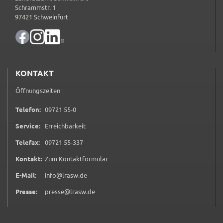
Schrammstr. 1
ermöglichen.
97421 Schweinfurt
Weitere Informationen finden Sie in
unseren
Datenschutzhinweisen
YouTube
KONTAKT
Anbieter:
Öffnungszeiten
YouTube
0 9 7 2 1 5 5 0
Telefon:
09721 55-0
Zweck:
Einwilligung erweiterter Datenschutzmodus
Service:
Erreichbarkeit
Youtube Videos
0 9 7 2 1 5 5 3 3 7
Telefax:
09721 55-337
(öffnet in neuem Tab)
Kontakt:
Zum Kontaktformular
Google Maps
E-Mail:
info@lrasw.de
Name:
Presse:
presse@lrasw.de
consent-google-maps
Anbieter: