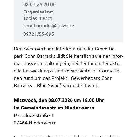
Zweck:
08.07.26 20:00
Speicherung Einwilligung Datenschutzhinweise
Orga­ni­sa­tor:
Tobi­as Blesch
Cookie Laufzeit:
conn­bar­racks@​lrasw.​de
1 Jahr
09721/55-695
Frontend Benutzer
Der Zweck­ver­band Inter­kom­mu­na­ler Gewer­be­
park Conn Barracks lädt Sie herz­lich zu einer Infor­
Name:
ma­ti­ons­ver­an­stal­tung ein, bei der Ihnen der aktu­
fe_typo_user
el­le Entwick­lungs­stand sowie weite­re Infor­ma­tio­
Anbieter:
nen rund um das Projekt „Gewer­be­park Conn
Landratsamt Schweinfurt
Barracks – Blue Swan“ vorge­stellt wird.
Zweck:
Mitt­woch, den 08.07.2026 um 18.00 Uhr
Anonyme Klickzählung
im Gemein­de­zen­trum Nieder­werrn
Cookie Laufzeit:
Pesta­loz­zi­stra­ße 1
Session
97464 Nieder­werrn
Barrierefreiheit