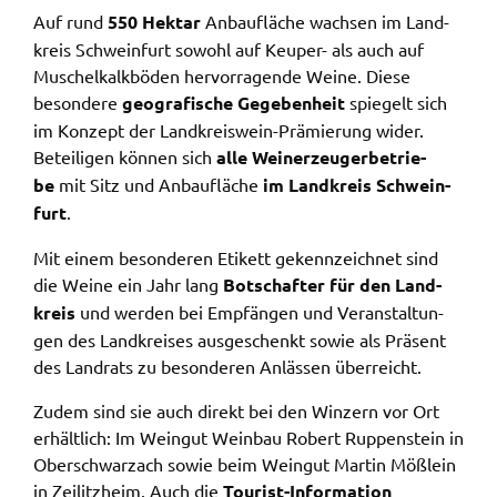
Google Maps
Auf rund
550 Hekt­ar
Anbau­flä­che wach­sen im Land­
Zweck:
kreis Schwein­furt sowohl auf Keuper- als auch auf
Anzeige Google Kartendienst
Muschel­kalk­bö­den hervor­ra­gen­de Weine. Diese
beson­de­re
geogra­fi­sche Gege­ben­heit
spie­gelt sich
im Konzept der Land­kreis­wein-Prämie­rung wider.
BayernAtlas
Betei­li­gen können sich
alle Wein­er­zeu­ger­be­trie­
Name:
be
mit Sitz und Anbau­flä­che
im Land­kreis Schwein­
bayern_atlas
furt
.
Anbieter:
Mit einem beson­de­ren Etikett gekenn­zeich­net sind
Landesamt für Digitalisierung, Breitband und
die Weine ein Jahr lang
Botschaf­ter für den Land­
Vermessung
kreis
und werden bei Empfän­gen und Veran­stal­tun­
Zweck:
gen des Land­krei­ses ausge­schenkt sowie als Präsent
Anzeige Online Kartendienst
des Land­rats zu beson­de­ren Anläs­sen über­reicht.
Zudem sind sie auch direkt bei den Winzern vor Ort
erhält­lich: Im Wein­gut Wein­bau Robert Ruppen­stein in
WEBANALYSE
Ober­schwar­zach sowie beim Wein­gut Martin Mößlein
Unser Webanalyse-Tool Matomo
in Zeilitz­heim. Auch die
Tourist-Infor­ma­ti­on