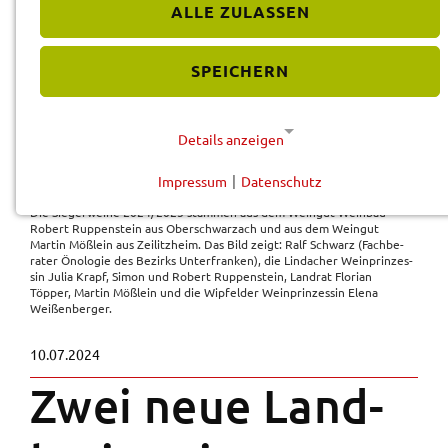
ALLE ZULASSEN
SPEICHERN
Details anzeigen
Impressum
|
Datenschutz
© Lösch/LRASW
NOTWENDIGE COOKIES
Die Sieger­wei­ne 2024/2025 stam­men aus dem Wein­gut Wein­bau
Diese Cookies werden für eine reibungslose
Robert Ruppen­stein aus Ober­schwar­zach und aus dem Wein­gut
Martin Mößlein aus Zeilitz­heim. Das Bild zeigt: Ralf Schwarz (Fach­be­
Funktion unserer Website benötigt.
ra­ter Önolo­gie des Bezirks Unter­fran­ken), die Lind­a­cher Wein­prin­zes­
sin Julia Krapf, Simon und Robert Ruppen­stein, Land­rat Flori­an
Töpper, Martin Mößlein und die Wipfel­der Wein­prin­zes­sin Elena
Cookie für Datenschutzhinweise
Weißen­ber­ger.
Name:
10.07.2024
cookie_consent
Zwei neue Land­
Anbieter:
Landratsamt Schweinfurt