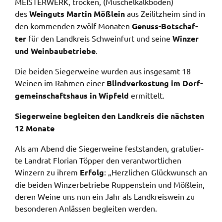
MEIS­TER­WERK, trocken, (Muschel­kalk­bo­den)
des
Wein­guts Martin Mößlein
aus Zeilitz­heim sind in
Name:
den kommen­den zwölf Mona­ten
Genuss-Botschaf­
accessibility
ter
für den Land­kreis Schwein­furt und seine
Winzer
Anbieter:
und Wein­bau­be­trie­be
.
Landratsamt Schweinfurt
Die beiden Sieger­wei­ne wurden aus insge­samt 18
Zweck:
Weinen im Rahmen einer
Blind­ver­kos­tung im Dorf­
Kontrast und Schriftgröße
ge­mein­schafts­haus in Wipfeld
ermit­telt.
Cookie Laufzeit:
Sieger­wei­ne beglei­ten den Land­kreis die nächs­ten
Session
12 Mona­te
Als am Abend die Sieger­wei­ne fest­stan­den, gratu­lier­
EXTERNE MEDIEN
te Land­rat Flori­an Töpper den verant­wort­li­chen
Wir weisen darauf hin, dass die Verarbeitung Ihrer
Winzern zu ihrem
Erfolg
: „Herz­li­chen Glück­wunsch an
Daten bei Aktivierung dieser Auswahlaußerhalb
die beiden Winzer­be­trie­be Ruppen­stein und Mößlein,
des Verantwortungsbereichs des Landratsamtes
deren Weine uns nun ein Jahr als Land­kreis­wein zu
Schweinfurt liegt und hierfür ausschließlich die
beson­de­ren Anläs­sen beglei­ten werden.
Datenschutzbestimmungen des Anbieters YouTube