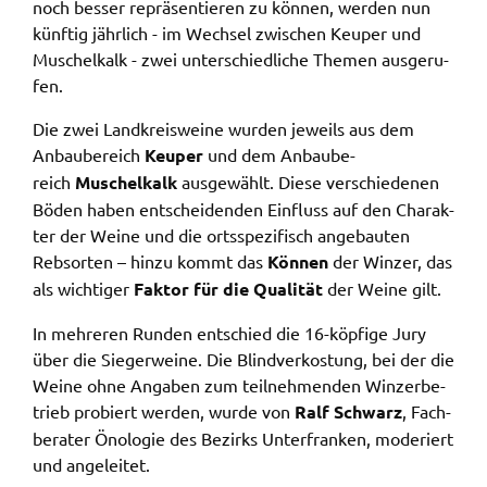
noch besser reprä­sen­tie­ren zu können, werden nun
ermöglichen.
künf­tig jähr­lich - im Wech­sel zwischen Keuper und
Muschel­kalk - zwei unter­schied­li­che Themen ausge­ru­
Weitere Informationen finden Sie in
fen.
unseren
Datenschutzhinweisen
Die zwei Land­kreis­wei­ne wurden jeweils aus dem
YouTube
Anbau­be­reich
Keuper
und dem Anbau­be­
reich
Muschel­kalk
ausge­wählt. Diese verschie­de­nen
Anbieter:
Böden haben entschei­den­den Einfluss auf den Charak­
YouTube
ter der Weine und die orts­spe­zi­fisch ange­bau­ten
Zweck:
Rebsor­ten – hinzu kommt das
Können
der Winzer, das
Einwilligung erweiterter Datenschutzmodus
als wich­ti­ger
Faktor für die Quali­tät
der Weine gilt.
Youtube Videos
In mehre­ren Runden entschied die 16-köpfi­ge Jury
über die Sieger­wei­ne. Die Blind­ver­kos­tung, bei der die
Google Maps
Weine ohne Anga­ben zum teil­neh­men­den Winzer­be­
Name:
trieb probiert werden, wurde von
Ralf Schwarz
, Fach­
consent-google-maps
be­ra­ter Önolo­gie des Bezirks Unter­fran­ken, mode­riert
und ange­lei­tet.
Anbieter: