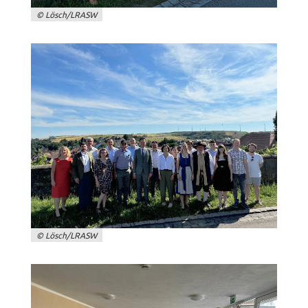
_pk_ses
© Lösch/LRASW
Name:
_pk_ses
Anbieter:
Landratsamt Schweinfurt
Zweck:
Kurzzeitiges Cookie, um vorübergehende Daten des
Besuchs zu speichern.
Cookie Laufzeit:
Session
© Lösch/LRASW