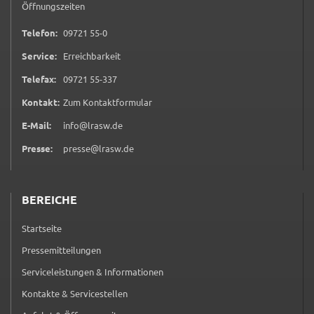
Öffnungszeiten
ermöglichen.
0 9 7 2 1 5 5 0
Telefon:
09721 55-0
Weitere Informationen finden Sie in
Service:
Erreichbarkeit
unseren
Datenschutzhinweisen
0 9 7 2 1 5 5 3 3 7
Telefax:
09721 55-337
YouTube
(öffnet in neuem Tab)
Kontakt:
Zum Kontaktformular
Anbieter:
E-Mail:
info@lrasw.de
YouTube
Presse:
presse@lrasw.de
Zweck:
Einwilligung erweiterter Datenschutzmodus
Youtube Videos
BEREICHE
Startseite
Google Maps
Pressemitteilungen
Name:
Serviceleistungen & Informationen
consent-google-maps
Kontakte & Servicestellen
Anbieter: