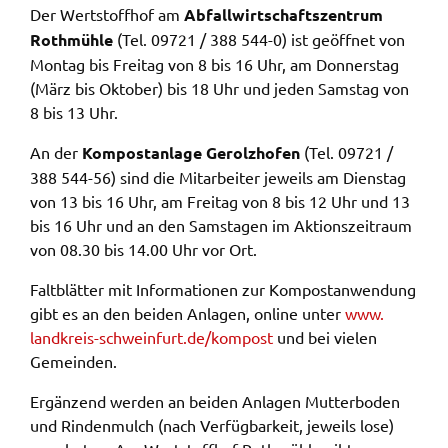
Der Wert­stoff­hof am
Abfall­wirt­schafts­zen­trum
Name:
Roth­müh­le
(Tel. 09721 / 388 544-0) ist geöff­net von
accessibility
Montag bis Frei­tag von 8 bis 16 Uhr, am Donners­tag
(März bis Okto­ber) bis 18 Uhr und jeden Sams­tag von
Anbieter:
8 bis 13 Uhr.
Landratsamt Schweinfurt
An der
Kompost­an­la­ge Gerolz­hofen
(Tel. 09721 /
Zweck:
388 544-56) sind die Mitar­bei­ter jeweils am Diens­tag
Kontrast und Schriftgröße
von 13 bis 16 Uhr, am Frei­tag von 8 bis 12 Uhr und 13
Cookie Laufzeit:
bis 16 Uhr und an den Sams­ta­gen im Akti­ons­zeit­raum
Session
von 08.30 bis 14.00 Uhr vor Ort.
Falt­blät­ter mit Infor­ma­tio­nen zur Kompost­an­wen­dung
gibt es an den beiden Anla­gen, online unter
www.​
EXTERNE MEDIEN
landkreis-​schweinfurt.​de/​kompost
und bei vielen
Wir weisen darauf hin, dass die Verarbeitung Ihrer
Gemein­den.
Daten bei Aktivierung dieser Auswahlaußerhalb
des Verantwortungsbereichs des Landratsamtes
Ergän­zend werden an beiden Anla­gen Mutter­bo­den
Schweinfurt liegt und hierfür ausschließlich die
und Rinden­mulch (nach Verfüg­bar­keit, jeweils lose)
Datenschutzbestimmungen des Anbieters YouTube