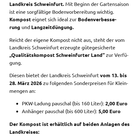
Zweck:
Land­kreis Schwein­furt.
Mit Beginn der Garten­sai­son
Speicherung Einwilligung Datenschutzhinweise
ist eine sorg­fäl­ti­ge Boden­vor­be­rei­tung wich­tig.
Kompost
eignet sich ideal zur
Boden­ver­bes­se­
Cookie Laufzeit:
rung
und
Lang­zeit­dün­gung.
1 Jahr
Reicht der eige­ne Kompost nicht aus, steht der vom
Frontend Benutzer
Land­kreis Schwein­furt erzeug­te güte­ge­si­cher­te
„Quali­täts­kom­post Schwein­fur­ter Land“
zur Verfü­
Name:
gung.
fe_typo_user
Diesen bietet der Land­kreis Schwein­furt
vom 13. bis
Anbieter:
28. März 2026
zu folgen­den Sonder­prei­sen für Klein­
Landratsamt Schweinfurt
men­gen an:
Zweck:
Anonyme Klickzählung
PKW-Ladung pauschal (bis 160 Liter):
2,00 Euro
Anhän­ger pauschal (bis 600 Liter):
5,00 Euro
Cookie Laufzeit:
Session
Der Kompost ist erhält­lich auf beiden Anla­gen des
Land­krei­ses:
Barrierefreiheit