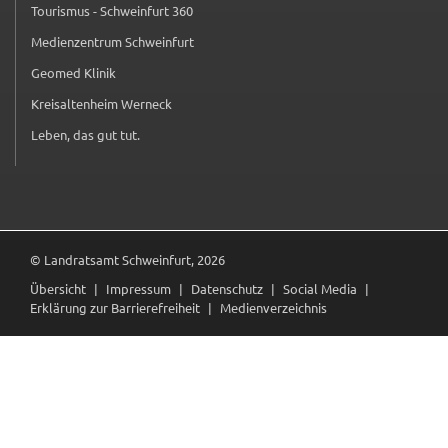
Tourismus - Schweinfurt 360
(externer Link, öffnet in neuem Tab)
_pk_ses
Medienzentrum Schweinfurt
(externer Link, öffnet in neuem Tab)
Name:
Geomed Klinik
(externer Link, öffnet in neuem Tab)
_pk_ses
Kreisaltenheim Werneck
(externer Link, öffnet in neuem Tab)
Anbieter:
Leben, das gut tut.
(externer Link, öffnet in neuem Tab)
Landratsamt Schweinfurt
Zweck:
Kurzzeitiges Cookie, um vorübergehende Daten des
Besuchs zu speichern.
Cookie Laufzeit:
© Landratsamt Schweinfurt, 2026
Session
Übersicht
Impressum
Datenschutz
Social Media
Erklärung zur Barrierefreiheit
Medienverzeichnis