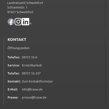
Google Maps
Landratsamt Schweinfurt
Schrammstr. 1
Zweck:
97421 Schweinfurt
Anzeige Google Kartendienst
BayernAtlas
KONTAKT
Name:
bayern_atlas
Öffnungszeiten
Anbieter:
0 9 7 2 1 5 5 0
Telefon:
09721 55-0
Landesamt für Digitalisierung, Breitband und
Vermessung
Service:
Erreichbarkeit
Zweck:
0 9 7 2 1 5 5 3 3 7
Telefax:
09721 55-337
Anzeige Online Kartendienst
(öffnet in neuem Tab)
Kontakt:
Zum Kontaktformular
E-Mail:
info@lrasw.de
Presse:
presse@lrasw.de
WEBANALYSE
Unser Webanalyse-Tool Matomo