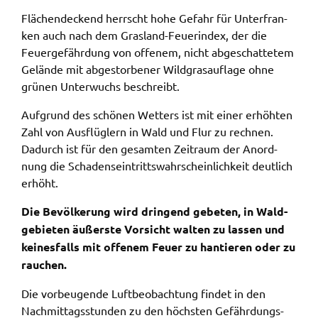
Flächen­de­ckend herrscht hohe Gefahr für Unter­fran­
Name:
ken auch nach dem Gras­land-Feuer­in­dex, der die
accessibility
Feuer­ge­fähr­dung von offe­nem, nicht abge­schat­te­tem
Gelän­de mit abge­stor­be­ner Wild­gras­auf­la­ge ohne
Anbieter:
Landratsamt Schweinfurt
grünen Unter­wuchs beschreibt.
Zweck:
Aufgrund des schö­nen Wetters ist mit einer erhöh­ten
Kontrast und Schriftgröße
Zahl von Ausflüg­lern in Wald und Flur zu rech­nen.
Dadurch ist für den gesam­ten Zeit­raum der Anord­
Cookie Laufzeit:
nung die Scha­dens­ein­tritts­wahr­schein­lich­keit deut­lich
Session
erhöht.
Die Bevöl­ke­rung wird drin­gend gebe­ten, in Wald­
EXTERNE MEDIEN
ge­bie­ten äußers­te Vorsicht walten zu lassen und
Wir weisen darauf hin, dass die Verarbeitung Ihrer
keines­falls mit offe­nem Feuer zu hantie­ren oder zu
Daten bei Aktivierung dieser Auswahlaußerhalb
rauchen.
des Verantwortungsbereichs des Landratsamtes
Die vorbeu­gen­de Luft­be­ob­ach­tung findet in den
Schweinfurt liegt und hierfür ausschließlich die
Nach­mit­tags­stun­den zu den höchs­ten Gefähr­dungs­
Datenschutzbestimmungen des Anbieters YouTube