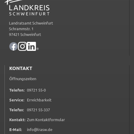
ermöglichen.
Weitere Informationen finden Sie in
Landratsamt Schweinfurt
unseren
Datenschutzhinweisen
Schrammstr. 1
97421 Schweinfurt
YouTube
Anbieter:
YouTube
KONTAKT
Zweck:
Einwilligung erweiterter Datenschutzmodus
Öffnungszeiten
Youtube Videos
0 9 7 2 1 5 5 0
Telefon:
09721 55-0
Google Maps
Service:
Erreichbarkeit
0 9 7 2 1 5 5 3 3 7
Telefax:
09721 55-337
Name:
consent-google-maps
(öffnet in neuem Tab)
Kontakt:
Zum Kontaktformular
Anbieter:
E-Mail:
info@lrasw.de