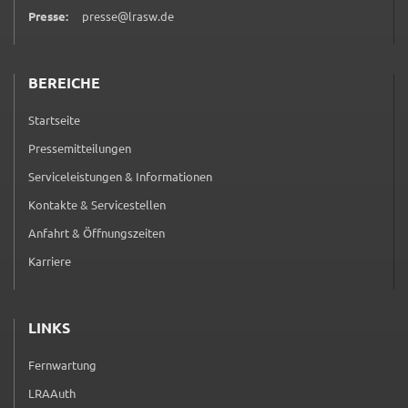
Google Maps
Presse:
presse@lrasw.de
Zweck:
Anzeige Google Kartendienst
BEREICHE
BayernAtlas
Startseite
Name:
Pressemitteilungen
bayern_atlas
Serviceleistungen & Informationen
Anbieter:
Kontakte & Servicestellen
Landesamt für Digitalisierung, Breitband und
Anfahrt & Öffnungszeiten
Vermessung
Karriere
Zweck:
Anzeige Online Kartendienst
LINKS
Fernwartung
WEBANALYSE
(externer Link, öffnet in neuem Tab)
Unser Webanalyse-Tool Matomo
LRAAuth
(externer Link, öffnet in neuem Tab)