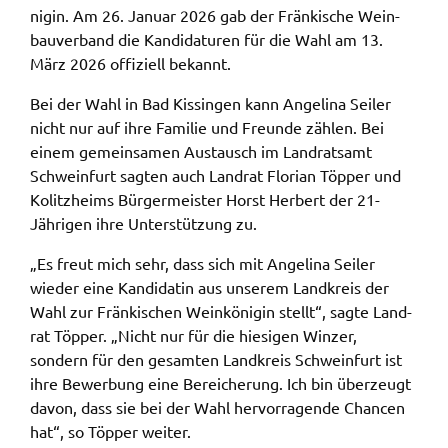
ni­gin. Am 26. Janu­ar 2026 gab der Frän­ki­sche Wein­
bau­ver­band die Kandi­da­tu­ren für die Wahl am 13.
Name:
accessibility
März 2026 offi­zi­ell bekannt.
Anbieter:
Bei der Wahl in Bad Kissin­gen kann Ange­li­na Seiler
Landratsamt Schweinfurt
nicht nur auf ihre Fami­lie und Freun­de zählen. Bei
einem gemein­sa­men Austausch im Land­rats­amt
Zweck:
Schwein­furt sagten auch Land­rat Flori­an Töpper und
Kontrast und Schriftgröße
Kolitz­heims Bürger­meis­ter Horst Herbert der 21-
Cookie Laufzeit:
Jähri­gen ihre Unter­stüt­zung zu.
Session
„Es freut mich sehr, dass sich mit Ange­li­na Seiler
wieder eine Kandi­da­tin aus unse­rem Land­kreis der
Wahl zur Frän­ki­schen Wein­kö­ni­gin stellt“, sagte Land­
EXTERNE MEDIEN
rat Töpper. „Nicht nur für die hiesi­gen Winzer,
Wir weisen darauf hin, dass die Verarbeitung Ihrer
sondern für den gesam­ten Land­kreis Schwein­furt ist
Daten bei Aktivierung dieser Auswahlaußerhalb
ihre Bewer­bung eine Berei­che­rung. Ich bin über­zeugt
des Verantwortungsbereichs des Landratsamtes
davon, dass sie bei der Wahl hervor­ra­gen­de Chan­cen
Schweinfurt liegt und hierfür ausschließlich die
hat“, so Töpper weiter.
Datenschutzbestimmungen des Anbieters YouTube