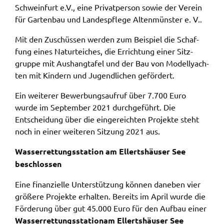
Schwein­furt e.V., eine Privat­per­son sowie der Verein
gelten. Auf unserem Onlineangebot sind
für Garten­bau und Landes­pfle­ge Alten­müns­ter e. V..
Funktionen von YouTube zur Anzeige und
Wiedergabe von Videos eingebunden. Diese
Mit den Zuschüs­sen werden zum Beispiel die Schaf­
Funktionen werden angeboten durch YouTube, LLC
fung eines Natur­tei­ches, die Errich­tung einer Sitz­
901 Cherry Ave. San Bruno, CA 94066 USA,
grup­pe mit Aushang­ta­fel und der Bau von Model­l­yach­
unterliegen also nicht dem Schutzbereich der
ten mit Kindern und Jugend­li­chen geför­dert.
Datenschutzgrundverordnung (DSGVO).
Ein weite­rer Bewer­bungs­auf­ruf über 7.700 Euro
Hierbei wird der erweiterte Datenschutzmodus
wurde im Septem­ber 2021 durch­ge­führt. Die
verwendet, der nach Anbieterangaben eine
Entschei­dung über die einge­reich­ten Projek­te steht
Speicherung von Nutzerinformationen erst bei
noch in einer weite­ren Sitzung 2021 aus.
Wiedergabe des/der Videos in Gang setzt. Wird die
Wiedergabe eingebetteter YouTube-Videos
Wasser­ret­tungs­sta­ti­on am Ellerts­häu­ser See
gestartet, setzt YouTube Cookies ein, um
beschlos­sen
Informationen über das Nutzerverhalten zu
Eine finan­zi­el­le Unter­stüt­zung können dane­ben vier
sammeln. Anders als bei Geltung der DSGVO
größe­re Projek­te erhal­ten. Bereits im April wurde die
werden Sie insofern nicht erst um Einwilligung
Förde­rung über gut 45.000 Euro für den Aufbau einer
gebeten. Zudem ist nach dem sog. CLOUD-Act der
Wasser­ret­tungs­sta­ti­on
am Ellerts­häu­ser See
USA eine Weitergabe an Regierungsbehörden zu