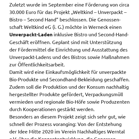
Zuletzt wurde im Septem­ber eine Förde­rung von circa
_pk_ses
30.000 Euro für das Projekt „Welt­kind – Unver­packt –
Bistro – Second Hand“ beschlos­sen. Die Genos­sen­
Name:
_pk_ses
schaft Welt­kind eG (i. G.) möch­te in Werneck einen
Unver­packt-Laden
inklu­si­ve Bistro und Second-Hand-
Anbieter:
Geschäft eröff­nen. Geplant sind mit Unter­stüt­zung
Landratsamt Schweinfurt
der Förder­mit­tel die Einrich­tung und Ausstat­tung des
Zweck:
Unver­packt-Ladens und des Bistros sowie Maßnah­men
Kurzzeitiges Cookie, um vorübergehende Daten des
zur Öffent­lich­keits­ar­beit.
Besuchs zu speichern.
Damit wird eine Einkaufs­mög­lich­keit für unver­pack­te
Bio-Produk­te und Second­hand-Beklei­dung geschaf­fen.
Cookie Laufzeit:
Zudem soll die Produk­ti­on und der Konsum nach­hal­tig
Session
herge­stell­ter Produk­te geför­dert, Verpa­ckungs­müll
vermie­den und regio­na­le Bio-Höfe sowie Produ­zen­ten
durch Koope­ra­tio­nen gestärkt werden.
Beson­ders an diesem Projekt zeigt sich sehr gut, wie
schnell der Prozess voran­ging: Von der Entste­hung
der Idee Mitte 2020 im Verein Nach­hal­ti­ges Wern­tal
e.V, über die Konzept­ent­wick­lung, die Genos­sen­