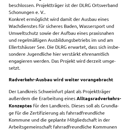
beschlos­sen. Projekt­trä­ger ist der DLRG Orts­ver­band
ermöglichen.
Scho­nun­gen e. V..
Weitere Informationen finden Sie in
Konkret ermög­licht wird damit der Ausbau eines
unseren
Datenschutzhinweisen
Wach­diens­tes für siche­res Baden, Wasser­sport und
Umwelt­schutz sowie der Aufbau eines praxis­na­hen
YouTube
und regel­mä­ßi­gen Ausbil­dungs­be­triebs im und am
Ellerts­häu­ser See. Die DLRG erwar­tet, dass sich insbe­
Anbieter:
son­de­re Jugend­li­che hier verstärkt ehren­amt­lich
YouTube
enga­gie­ren werden. Das Projekt wird derzeit umge­
Zweck:
setzt.
Einwilligung erweiterter Datenschutzmodus
Youtube Videos
Radver­kehr-Ausbau wird weiter voran­ge­bracht
Der Land­kreis Schwein­furt plant als Projekt­trä­ger
Google Maps
außer­dem die Erar­bei­tung eines
Alltags­rad­ver­kehrs-
Konzep­tes
für den Land­kreis. Dieses soll als Grund­la­
Name:
ge für die Zerti­fi­zie­rung als fahr­rad­freund­li­che
consent-google-maps
Kommu­ne und die geplan­te Mitglied­schaft in der
Anbieter:
Arbeits­ge­mein­schaft fahr­rad­freund­li­che Kommu­nen