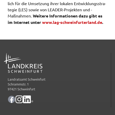
lich für die Umset­zung ihrer loka­len Entwick­lungs­stra­
te­gie (LES) sowie von LEADER-Projek­ten und -
Maßnah­men.
Weite­re Infor­ma­tio­nen dazu gibt es
im Inter­net unter
www.​lag-​sch​wein​furt​erla​nd.​de
.
ADRESSE
Landratsamt Schweinfurt
Schrammstr. 1
97421 Schweinfurt