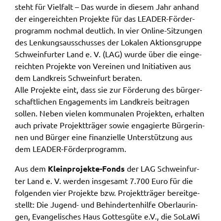
steht für Viel­falt – Das wurde in diesem Jahr anhand
der einge­reich­ten Projek­te für das LEADER-Förder­
Name:
accessibility
pro­gramm noch­mal deut­lich. In vier Online-Sitzun­gen
des Lenkungs­aus­schus­ses der Loka­len Akti­ons­grup­pe
Anbieter:
Schwein­fur­ter Land e. V. (LAG) wurde über die einge­
Landratsamt Schweinfurt
reich­ten Projek­te von Verei­nen und Initia­ti­ven aus
Zweck:
dem Land­kreis Schwein­furt bera­ten.
Kontrast und Schriftgröße
Alle Projek­te eint, dass sie zur Förde­rung des bürger­
schaft­li­chen Enga­ge­ments im Land­kreis beitra­gen
Cookie Laufzeit:
sollen. Neben vielen kommu­na­len Projek­ten, erhal­ten
Session
auch priva­te Projekt­trä­ger sowie enga­gier­te Bürge­rin­
nen und Bürger eine finan­zi­el­le Unter­stüt­zung aus
dem LEADER-Förder­pro­gramm.
EXTERNE MEDIEN
Aus dem
Klein­pro­jek­te-Fonds
der LAG Schwein­fur­
Wir weisen darauf hin, dass die Verarbeitung Ihrer
ter Land e. V. werden insge­samt 7.700 Euro für die
Daten bei Aktivierung dieser Auswahlaußerhalb
folgen­den vier Projek­te bzw. Projekt­trä­ger bereit­ge­
des Verantwortungsbereichs des Landratsamtes
stellt: Die Jugend- und Behin­der­ten­hil­fe Ober­lau­rin­
Schweinfurt liegt und hierfür ausschließlich die
gen, Evan­ge­li­sches Haus Gottes­gü­te e.V., die SoLa­Wi
Datenschutzbestimmungen des Anbieters YouTube