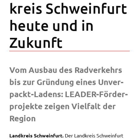
kreis Schwein­furt
Zweck:
Speicherung Einwilligung Datenschutzhinweise
heute und in
Cookie Laufzeit:
1 Jahr
Zukunft
Frontend Benutzer
Name:
fe_typo_user
Vom Ausbau des Radver­kehrs
Anbieter:
bis zur Grün­dung eines Unver­
Landratsamt Schweinfurt
packt-Ladens: LEADER-Förder­
Zweck:
Anonyme Klickzählung
pro­jek­te zeigen Viel­falt der
Cookie Laufzeit:
Regi­on
Session
Land­kreis Schwein­furt.
Der Land­kreis Schwein­furt
Barrierefreiheit