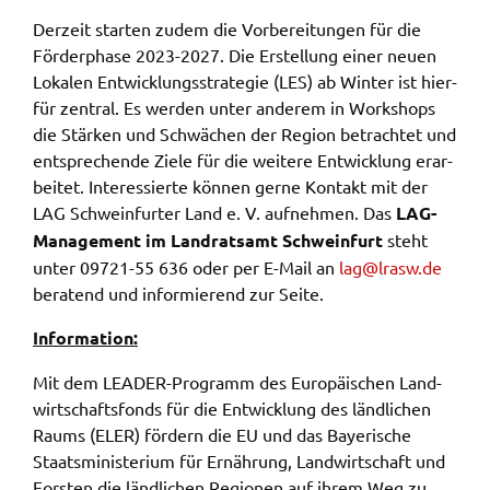
Derzeit star­ten zudem die Vorbe­rei­tun­gen für die
Förder­pha­se 2023-2027. Die Erstel­lung einer neuen
Loka­len Entwick­lungs­stra­te­gie (LES) ab Winter ist hier­
für zentral. Es werden unter ande­rem in Work­shops
die Stär­ken und Schwä­chen der Regi­on betrach­tet und
entspre­chen­de Ziele für die weite­re Entwick­lung erar­
bei­tet. Inter­es­sier­te können gerne Kontakt mit der
LAG Schwein­fur­ter Land e. V. aufneh­men. Das
LAG-
Manage­ment im Land­rats­amt Schwein­furt
steht
unter 09721-55 636 oder per E-Mail an
lag@​lrasw.​de
bera­tend und infor­mie­rend zur Seite.
Infor­ma­ti­on:
Mit dem LEADER-Programm des Euro­päi­schen Land­
wirt­schafts­fonds für die Entwick­lung des länd­li­chen
Raums (ELER) fördern die EU und das Baye­ri­sche
Staats­mi­nis­te­ri­um für Ernäh­rung, Land­wirt­schaft und
Fors­ten die länd­li­chen Regio­nen auf ihrem Weg zu