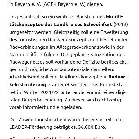
Google Maps
in Bayern e. V. (AGFK Bayern e. V.) dienen.
Zweck:
Insge­samt soll so ein weite­rer Baustein des
Mobi­li­
Anzeige Google Kartendienst
täts­kon­zep­tes des Land­krei­ses Schwein­furt
(2019)
umge­setzt werden. Gleich­zei­tig soll eine Erwei­te­rung
BayernAtlas
des touris­ti­schen Radwe­ge­kon­zepts und bestehen­der
Radver­bin­dun­gen im Alltags­rad­ver­kehr sowie in der
Name:
Nahmo­bi­li­tät erfol­gen. Die geplan­te Konzep­ti­on des
bayern_atlas
Radwe­ge­net­zes soll vorhan­de­ne Defi­zi­te berück­sich­ti­
Anbieter:
gen und mögli­che Ausbau­po­ten­zia­le darstel­len.
Landesamt für Digitalisierung, Breitband und
Abschlie­ßend soll ein Hand­lungs­kon­zept zur
Radver­
Vermessung
kehrs­för­de­rung
erar­bei­tet werden. Das Projekt star­
tet im Winter 2021/22 unter ande­rem mit einer digi­
Zweck:
ta­len Bürger­be­tei­li­gung. Zu dieser wird recht­zei­tig
Anzeige Online Kartendienst
vorab infor­miert und einge­la­den.
Der Zuwen­dungs­be­scheid wurde bereits erteilt, die
WEBANALYSE
LEADER-Förde­rung beträgt ca. 36.000 Euro.
Unser Webanalyse-Tool Matomo