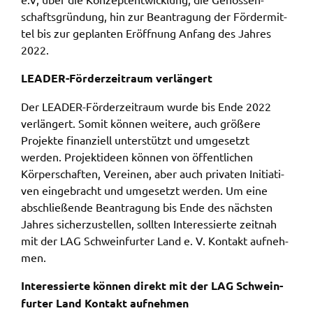
schafts­grün­dung, hin zur Bean­tra­gung der Förder­mit­
tel bis zur geplan­ten Eröff­nung Anfang des Jahres
2022.
LEADER-Förder­zeit­raum verlän­gert
Der LEADER-Förder­zeit­raum wurde bis Ende 2022
verlän­gert. Somit können weite­re, auch größe­re
Projek­te finan­zi­ell unter­stützt und umge­setzt
werden. Projekt­ide­en können von öffent­li­chen
Körper­schaf­ten, Verei­nen, aber auch priva­ten Initia­ti­
ven einge­bracht und umge­setzt werden. Um eine
abschlie­ßen­de Bean­tra­gung bis Ende des nächs­ten
Jahres sicher­zu­stel­len, soll­ten Inter­es­sier­te zeit­nah
mit der LAG Schwein­fur­ter Land e. V. Kontakt aufneh­
men.
Inter­es­sier­te können direkt mit der LAG Schwein­
fur­ter Land Kontakt aufneh­men