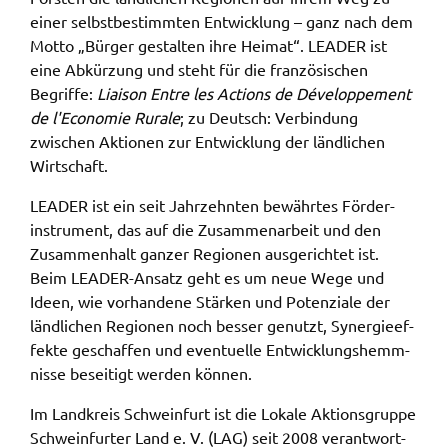
einer selbst­be­stimm­ten Entwick­lung – ganz nach dem
Motto „Bürger gestal­ten ihre Heimat“. LEADER ist
eine Abkür­zung und steht für die fran­zö­si­schen
Begrif­fe:
Liai­son Entre les Actions de Déve­lop­pe­ment
de l'Econo­mie Rura­le
; zu Deutsch: Verbin­dung
zwischen Aktio­nen zur Entwick­lung der länd­li­chen
Wirt­schaft.
LEADER ist ein seit Jahr­zehn­ten bewähr­tes Förder­
instru­ment, das auf die Zusam­men­ar­beit und den
Zusam­men­halt ganzer Regio­nen ausge­rich­tet ist.
Beim LEADER-Ansatz geht es um neue Wege und
Ideen, wie vorhan­de­ne Stär­ken und Poten­zia­le der
länd­li­chen Regio­nen noch besser genutzt, Syner­gie­ef­
fek­te geschaf­fen und even­tu­el­le Entwick­lungs­hemm­
nis­se besei­tigt werden können.
Im Land­kreis Schwein­furt ist die Loka­le Akti­ons­grup­pe
Schwein­fur­ter Land e. V. (LAG) seit 2008 verant­wort­