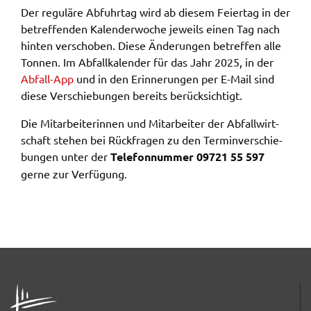
Zweck:
Der regu­lä­re Abfuhr­tag wird ab diesem Feier­tag in der
Speicherung Einwilligung Datenschutzhinweise
betref­fen­den Kalen­der­wo­che jeweils einen Tag nach
hinten verscho­ben. Diese Ände­run­gen betref­fen alle
Cookie Laufzeit:
Tonnen. Im Abfall­ka­len­der für das Jahr 2025, in der
1 Jahr
Abfall-App
und in den Erin­ne­run­gen per E-Mail sind
diese Verschie­bun­gen bereits berück­sich­tigt.
Frontend Benutzer
Die Mitar­bei­te­rin­nen und Mitar­bei­ter der Abfall­wirt­
Name:
schaft stehen bei Rück­fra­gen zu den Termin­ver­schie­
fe_typo_user
bun­gen unter der
Tele­fon­num­mer 09721 55 597
Anbieter:
gerne zur Verfü­gung.
Landratsamt Schweinfurt
Zweck:
Anonyme Klickzählung
Cookie Laufzeit:
Session
ADRESSE
Barrierefreiheit