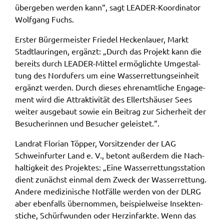
über­ge­ben werden kann“, sagt LEADER-Koor­di­na­tor
ermöglichen.
Wolf­gang Fuchs.
Weitere Informationen finden Sie in
Erster Bürger­meis­ter Frie­del Hecken­lau­er, Markt
unseren
Datenschutzhinweisen
Stadt­lau­rin­gen, ergänzt: „Durch das Projekt kann die
bereits durch LEADER-Mittel ermög­lich­te Umge­stal­
YouTube
tung des Nord­ufers um eine Wasser­ret­tungs­ein­heit
Anbieter:
ergänzt werden. Durch dieses ehren­amt­li­che Enga­ge­
YouTube
ment wird die Attrak­ti­vi­tät des Ellerts­häu­ser Sees
weiter ausge­baut sowie ein Beitrag zur Sicher­heit der
Zweck:
Besu­che­rin­nen und Besu­cher geleis­tet.“.
Einwilligung erweiterter Datenschutzmodus
Youtube Videos
Land­rat Flori­an Töpper, Vorsit­zen­der der LAG
Schwein­fur­ter Land e. V., betont außer­dem die Nach­
Google Maps
hal­tig­keit des Projek­tes: „Eine Wasser­ret­tungs­sta­ti­on
dient zunächst einmal dem Zweck der Wasser­ret­tung.
Name:
Ande­re medi­zi­ni­sche Notfäl­le werden von der DLRG
consent-google-maps
aber eben­falls über­nom­men, beispiel­wei­se Insek­ten­
sti­che, Schürf­wun­den oder Herz­in­fark­te. Wenn das
Anbieter: