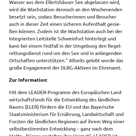
Google Maps
Wasser aus dem Ellerts­häu­ser See abge­las­sen wird,
wird die Wach­sta­ti­on dennoch an den Wochen­en­den
Zweck:
besetzt sein, sodass Besu­che­rin­nen und Besu­cher
Anzeige Google Kartendienst
auch in dieser Zeit einen siche­ren Aufent­halt genie­
ßen können. Zudem ist die Wach­sta­ti­on auch bei der
BayernAtlas
Inte­grier­ten Leit­stel­le Schwein­furt hinter­legt und
kann bei einem Notfall in der Umge­bung den Regel­
Name:
ret­tungs­dienst rund um den See und in anlie­gen­den
bayern_atlas
Ortschaf­ten unter­stüt­zen.“ Allseits gelobt wurde das
Anbieter:
große Enga­ge­ment der DLRG-Akti­ven im Ehren­amt.
Landesamt für Digitalisierung, Breitband und
Zur Infor­ma­ti­on:
Vermessung
Zweck:
Mit dem LEADER-Programm des Euro­päi­schen Land­
Anzeige Online Kartendienst
wirt­schafts­fonds für die Entwick­lung des länd­li­chen
Raums (ELER) fördern die EU und das Baye­ri­sche
Staats­mi­nis­te­ri­um für Ernäh­rung, Land­wirt­schaft und
Fors­ten die länd­li­chen Regio­nen auf ihrem Weg einer
WEBANALYSE
selbst­be­stimm­ten Entwick­lung – ganz nach dem
Unser Webanalyse-Tool Matomo
Motto „Bürger gestal­ten ihre Heimat“. LEADER ist