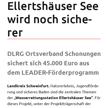
Ellerts­häu­ser See
Zweck:
Speicherung Einwilligung Datenschutzhinweise
wird noch siche­
Cookie Laufzeit:
1 Jahr
rer
Frontend Benutzer
Name:
fe_typo_user
DLRG Orts­ver­band Scho­nun­gen
Anbieter:
sichert sich 45.000 Euro aus
Landratsamt Schweinfurt
dem LEADER-Förder­pro­gramm
Zweck:
Anonyme Klickzählung
Land­kreis Schwein­furt.
Natur­er­leb­nis, Jugend­för­de­
Cookie Laufzeit:
rung und siche­res Baden sind die zentra­len Themen
Session
der
„Wasser­ret­tungs­sta­ti­on Ellerts­häu­ser See“
. Für
dieses Projekt, unter der Projekt­trä­ger­schaft der
Barrierefreiheit