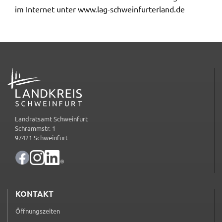
im Inter­net unter www.​lag-​sch​wein​furt​erla​nd.​de
_pk_ses
Name:
_pk_ses
Anbieter:
Landratsamt Schweinfurt
ADRESSE
Zweck:
Kurzzeitiges Cookie, um vorübergehende Daten des
Besuchs zu speichern.
Landratsamt Schweinfurt
Schrammstr. 1
Cookie Laufzeit:
97421 Schweinfurt
Session
KONTAKT
Öffnungszeiten