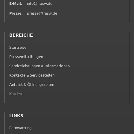
E-Mail:
info@lrasw.de
ermöglichen.
Presse:
presse@lrasw.de
Weitere Informationen finden Sie in
unseren
Datenschutzhinweisen
BEREICHE
YouTube
Startseite
Anbieter:
Pressemitteilungen
YouTube
Serviceleistungen & Informationen
Zweck:
Einwilligung erweiterter Datenschutzmodus
Kontakte & Servicestellen
Youtube Videos
Anfahrt & Öffnungszeiten
Karriere
Google Maps
Name:
LINKS
consent-google-maps
Fernwartung
Anbieter:
(externer Link, öffnet in neuem Tab)