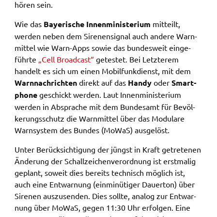
hören sein.
Zweck:
Speicherung Einwilligung Datenschutzhinweise
Wie das
Baye­ri­sche Innen­mi­nis­te­ri­um
mitteilt,
Cookie Laufzeit:
werden neben dem Sire­nen­si­gnal auch ande­re Warn­
1 Jahr
mit­tel wie Warn-Apps sowie das bundes­weit einge­
führ­te
„Cell Broad­cast“
getes­tet. Bei Letz­te­rem
handelt es sich um einen Mobil­funk­dienst, mit dem
Frontend Benutzer
Warn­nach­rich­ten
direkt auf das
Handy
oder
Smart­
Name:
pho­ne
geschickt werden. Laut Innen­mi­nis­te­ri­um
fe_typo_user
werden in Abspra­che mit dem Bundes­amt für Bevöl­
ke­rungs­schutz die Warn­mit­tel über das Modu­la­re
Anbieter:
Warn­sys­tem des Bundes (MoWaS) ausge­löst.
Landratsamt Schweinfurt
Zweck:
Unter Berück­sich­ti­gung der jüngst in Kraft getre­te­nen
Anonyme Klickzählung
Ände­rung der Schall­zei­chen­ver­ord­nung ist erst­ma­lig
geplant, soweit dies bereits tech­nisch möglich ist,
Cookie Laufzeit:
auch eine Entwar­nung (einmi­nü­ti­ger Dauer­ton) über
Session
Sire­nen auszu­sen­den. Dies soll­te, analog zur Entwar­
nung über MoWaS, gegen 11:30 Uhr erfol­gen. Eine
Barrierefreiheit