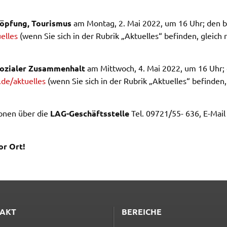
höp­fung, Touris­mus
am Montag, 2. Mai 2022, um 16 Uhr; den be
el­les
(wenn Sie sich in der Rubrik „Aktu­el­les“ befin­den, gleich
Sozia­ler Zusam­men­halt
am Mitt­woch, 4. Mai 2022, um 16 Uhr; 
de/aktu­el­les
(wenn Sie sich in der Rubrik „Aktu­el­les“ befin­den
d
io­nen über die
LAG-Geschäfts­stel­le
Tel. 09721/55- 636, E-Mai
or Ort!
it
ite
d in
AKT
BEREICHE
e