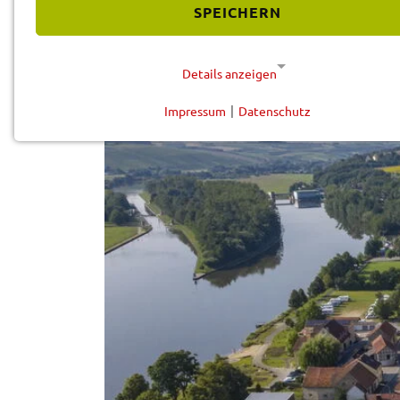
Vorle­sen
SPEICHERN
Details anzeigen
Impressum
|
Datenschutz
NOTWENDIGE COOKIES
Diese Cookies werden für eine reibungslose Funktion
unserer Website benötigt.
Cookie für Datenschutzhinweise
Name:
cookie_consent
Anbieter:
Landratsamt Schweinfurt
Zweck:
Speicherung Einwilligung
Datenschutzhinweise
Cookie Laufzeit:
1 Jahr