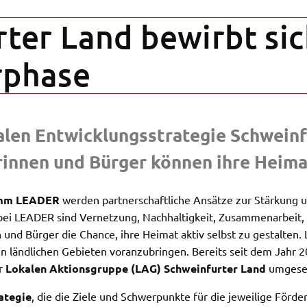
­ter Land bewirbt sic
en
pha­se
rt
ten.
Tube
len Entwick­lungs­stra­te­gie Schwein­
.
LC
rin­nen und Bürger können ihre Heimat
n
mm LEADER
werden part­ner­schaft­li­che Ansät­ze zur Stär­kung 
ei LEADER sind Vernet­zung, Nach­hal­tig­keit, Zusam­men­ar­beit, L
und Bürger die Chan­ce, ihre Heimat aktiv selbst zu gestal­ten. 
ng
n länd­li­chen Gebie­ten voran­zu­brin­gen. Bereits seit dem Jah
er
Loka­len Akti­ons­grup­pe (LAG) Schwein­fur­ter Land
umge­se
ter
­te­gie
, die die Ziele und Schwer­punk­te für die jewei­li­ge Förde
 um