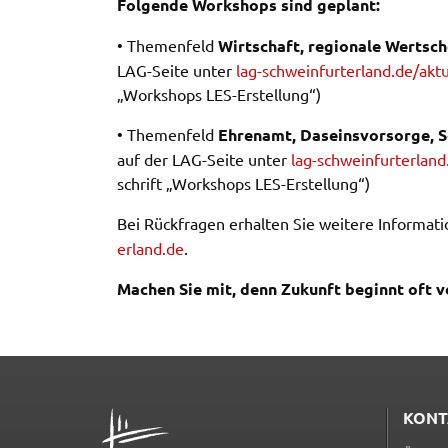
Folgen­de Work­shops sind geplant:
Anbieter:
Google Maps
• Themen­feld
Wirt­schaft, regio­na­le Wert­sc
Zweck:
Anzeige Google Kartendienst
LAG-Seite unter
lag-schwein­furter­land.de/aktu­
„Work­shops LES-Erstel­lung“)
BayernAtlas
• Themen­feld
Ehren­amt, Daseins­vor­sor­ge, 
Name:
bayern_atlas
auf der LAG-Seite unter
lag-schwein­furter­land.
schrift „Work­shops LES-Erstel­lung“)
Anbieter:
Landesamt für Digitalisierung, Breitban
und Vermessung
Bei Rück­fra­gen erhal­ten Sie weite­re Infor­ma­t
Zweck:
Anzeige Online Kartendienst
erla​nd.​de
.
Machen Sie mit, denn Zukunft beginnt oft v
WEBANALYSE
Unser Webanalyse-Tool Matomo verwendet Cookies. M
diesen Cookies können wir die Nutzung unserer Webse
analysieren und beispielsweise ermitteln, wie häufig un
ADRESSE
KONT
welcher Reihenfolge unsere Seiten besucht werden. Si