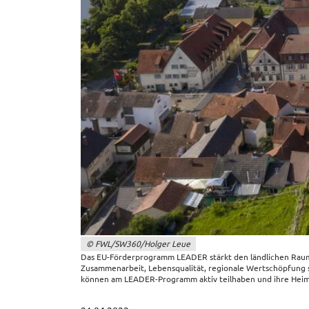
Frontend Benutzer
Name:
fe_typo_user
Anbieter:
Landratsamt Schweinfurt
Zweck:
Anonyme Klickzählung
Cookie Laufzeit:
Session
Barrierefreiheit
Name:
accessibility
Anbieter:
Landratsamt Schweinfurt
© FWL/SW360/Holger Leue
Zweck:
Kontrast und Schriftgröße
Das EU-Förder­pro­gramm LEADER stärkt den länd­li­chen Raum (i
Zusam­men­ar­beit, Lebens­qua­li­tät, regio­na­le Wert­schöp­f
Cookie Laufzeit:
Session
können am LEADER-Programm aktiv teil­ha­ben und ihre Heimat