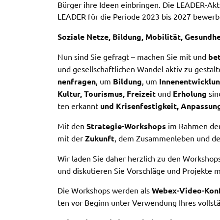
Bürger ihre Ideen einbrin­gen. Die LEADER-Akti
Informationen über das Nutzerverhalten zu sammeln.
LEADER für die Peri­ode 2023 bis 2027 bewer­b
Anders als bei Geltung der DSGVO werden Sie insofer
nicht erst um Einwilligung gebeten. Zudem ist nach d
Sozia­le Netze, Bildung, Mobi­li­tät, Gesund­he
sog. CLOUD-Act der USA eine Weitergabe an
Regierungsbehörden zu ermöglichen.
Nun sind Sie gefragt – machen Sie mit und
bet
und gesell­schaft­li­chen Wandel aktiv zu gesta
Weitere Informationen finden Sie in
nen­fra­gen
, um
Bildung
, um
Innen­ent­wick­lu
unseren
Datenschutzhinweisen
Kultur, Touris­mus, Frei­zeit
und
Erho­lung
sin
ten erkannt
und Krisen­fes­tig­keit, Anpas­sung
YouTube
Mit den
Stra­te­gie-Work­shops
im Rahmen der E
Anbieter:
YouTube
mit der
Zukunft
, dem Zusam­men­le­ben und de
Zweck:
Einwilligung erweiterter
Datenschutzmodus Youtube Videos
Wir laden Sie daher herz­lich zu den Work­shops
und disku­tie­ren Sie Vorschlä­ge und Projek­te 
Google Maps
Die Work­shops werden als
Webex-Video-Konf
ten vor Beginn unter Verwen­dung Ihres voll­st
Name:
consent-google-maps