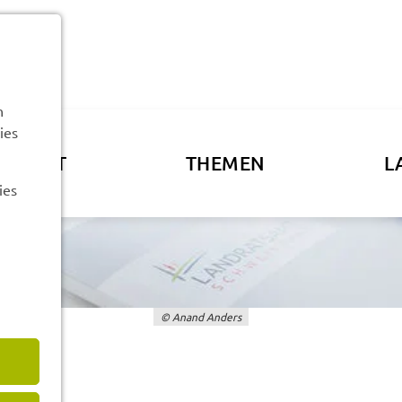
n
ies
ATSAMT
THEMEN
L
ies
© Anand Anders