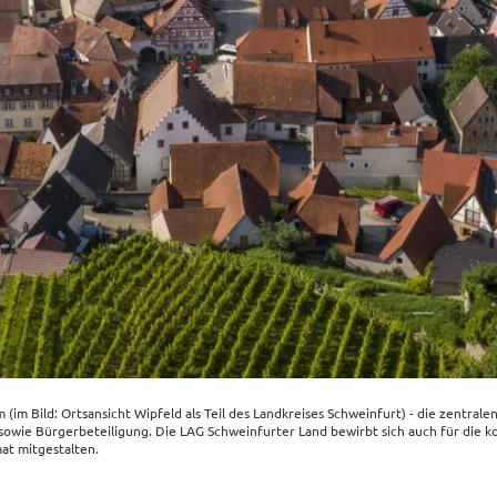
m Bild: Orts­an­sicht Wipfeld als Teil des Land­krei­ses Schwein­furt) - die zentra­le
ung sowie Bürger­be­tei­li­gung. Die LAG Schwein­fur­ter Land bewirbt sich auch für d
 mitge­stal­ten.