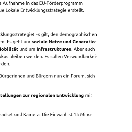
die Aufnah­me in das EU-Förder­pro­gramm
e Loka­le Entwick­lungs­stra­te­gie erstellt.
lungs­stra­te­gie! Es gilt, den demo­gra­phi­schen
­nen. Es geht um
sozia­le Netze und Gene­ra­tio­
obi­li­tät
und um
Infra­struk­tu­ren
. Aber auch
kus blei­ben werden. Es sollen Verwund­bar­kei­
rden.
n Bürge­rin­nen und Bürgern nun ein Forum, sich
tel­lun­gen zur regio­na­len Entwick­lung
mit
Head­set und Kame­ra. Die Einwahl ist 15 Minu­