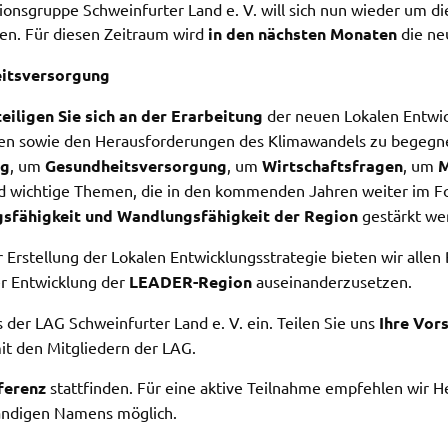
­ons­grup­pe Schwein­fur­ter Land e. V. will sich nun wieder um 
en. Für diesen Zeit­raum wird
in den nächs­ten Mona­ten
die neu
n
em
its­ver­sor­gung
ei­li­gen Sie sich an der Erar­bei­tung
der neuen Loka­len Entwick­
l­ten sowie den Heraus­for­de­run­gen des Klima­wan­dels zu begeg
ng
, um
Gesund­heits­ver­sor­gung
, um
Wirt­schafts­fra­gen
, um
M
d wich­ti­ge Themen, die in den kommen­den Jahren weiter im Fo
s­fä­hig­keit und Wand­lungs­fä­hig­keit der Regi­on
gestärkt we
rstel­lung der Loka­len Entwick­lungs­stra­te­gie bieten wir alle
r Entwick­lung der
LEADER-Regi­on
ausein­an­der­zu­set­zen.
 der LAG Schwein­fur­ter Land e. V. ein. Teilen Sie uns
Ihre Vors
mit den Mitglie­dern der LAG.
e­renz
statt­fin­den. Für eine akti­ve Teil­nah­me empfeh­len wir 
än­di­gen Namens möglich.