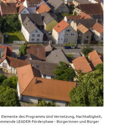
n Elemen­te des Programms sind Vernet­zung, Nach­hal­tig­keit,
ie kommen­de LEADER-Förder­pha­se - Bürge­rin­nen und Bürger