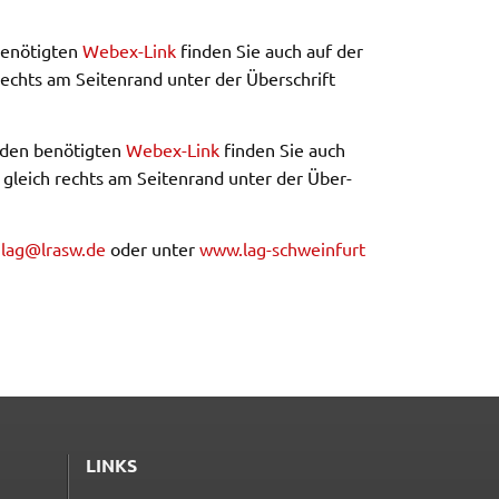
nö­tig­ten
Webex-Link
finden Sie auch auf der
 rechts am Seiten­rand unter der Über­schrift
den benö­tig­ten
Webex-Link
finden Sie auch
, gleich rechts am Seiten­rand unter der Über­
l
lag@​lrasw.​de
oder unter
www.​lag-​sch​wein​furt​
LINKS