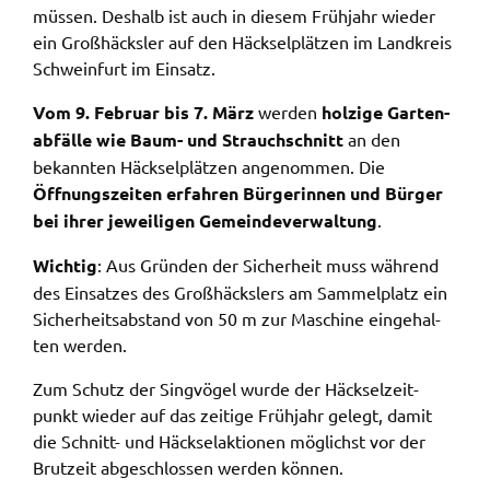
Zweck:
müssen. Deshalb ist auch in diesem Früh­jahr wieder
Speicherung Einwilligung Datenschutzhinweise
ein Großhäcks­ler auf den Häck­sel­plät­zen im Land­kreis
Schwein­furt im Einsatz.
Cookie Laufzeit:
1 Jahr
Vom 9. Febru­ar bis 7. März
werden
holzi­ge Garten­
ab­fäl­le wie Baum- und Strauch­schnitt
an den
Frontend Benutzer
bekann­ten Häck­sel­plät­zen ange­nom­men. Die
Öffnungs­zei­ten erfah­ren Bürge­rin­nen und Bürger
Name:
bei ihrer jewei­li­gen Gemein­de­ver­wal­tung
.
fe_typo_user
Wich­tig
: Aus Grün­den der Sicher­heit muss während
Anbieter:
des Einsat­zes des Großhäcks­lers am Sammel­platz ein
Landratsamt Schweinfurt
Sicher­heits­ab­stand von 50 m zur Maschi­ne einge­hal­
Zweck:
ten werden.
Anonyme Klickzählung
Zum Schutz der Sing­vö­gel wurde der Häck­sel­zeit­
Cookie Laufzeit:
punkt wieder auf das zeiti­ge Früh­jahr gelegt, damit
Session
die Schnitt- und Häck­sel­ak­tio­nen möglichst vor der
Brut­zeit abge­schlos­sen werden können.
Barrierefreiheit