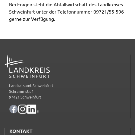
Bei Fragen steht die Abfall­wirt­schaft des Land­krei­ses
gelten. Auf unserem Onlineangebot sind
Schwein­furt unter der Tele­fon­num­mer 09721/55-596
Funktionen von YouTube zur Anzeige und
gerne zur Verfü­gung.
Wiedergabe von Videos eingebunden. Diese
Funktionen werden angeboten durch YouTube, LLC
901 Cherry Ave. San Bruno, CA 94066 USA,
unterliegen also nicht dem Schutzbereich der
Datenschutzgrundverordnung (DSGVO).
ADRESSE
Hierbei wird der erweiterte Datenschutzmodus
verwendet, der nach Anbieterangaben eine
Speicherung von Nutzerinformationen erst bei
Wiedergabe des/der Videos in Gang setzt. Wird die
Landratsamt Schweinfurt
Wiedergabe eingebetteter YouTube-Videos
Schrammstr. 1
gestartet, setzt YouTube Cookies ein, um
97421 Schweinfurt
Informationen über das Nutzerverhalten zu
sammeln. Anders als bei Geltung der DSGVO
werden Sie insofern nicht erst um Einwilligung
gebeten. Zudem ist nach dem sog. CLOUD-Act der
KONTAKT
USA eine Weitergabe an Regierungsbehörden zu