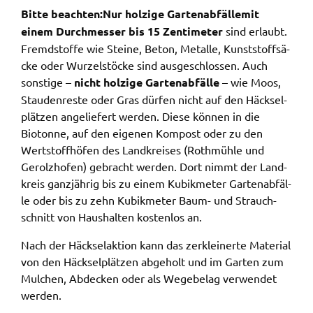
Bitte beach­ten:
Nur holzi­ge Garten­ab­fäl­le
mit
Name:
einem Durch­mes­ser bis 15 Zenti­me­ter
sind erlaubt.
accessibility
Fremd­stof­fe wie Stei­ne, Beton, Metal­le, Kunst­stoff­sä­
cke oder Wurzel­stö­cke sind ausge­schlos­sen. Auch
Anbieter:
sons­ti­ge –
nicht holzi­ge Garten­ab­fäl­le
– wie Moos,
Landratsamt Schweinfurt
Stau­den­res­te oder Gras dürfen nicht auf den Häck­sel­
Zweck:
plät­zen ange­lie­fert werden. Diese können in die
Kontrast und Schriftgröße
Bioton­ne, auf den eige­nen Kompost oder zu den
Wert­stoff­hö­fen des Land­krei­ses (Roth­müh­le und
Cookie Laufzeit:
Session
Gerolz­hofen) gebracht werden. Dort nimmt der Land­
kreis ganz­jäh­rig bis zu einem Kubik­me­ter Garten­ab­fäl­
le oder bis zu zehn Kubik­me­ter Baum- und Strauch­
schnitt von Haus­hal­ten kosten­los an.
EXTERNE MEDIEN
Wir weisen darauf hin, dass die Verarbeitung Ihrer
Nach der Häck­sel­ak­ti­on kann das zerklei­ner­te Mate­ri­al
Daten bei Aktivierung dieser Auswahlaußerhalb
von den Häck­sel­plät­zen abge­holt und im Garten zum
des Verantwortungsbereichs des Landratsamtes
Mulchen, Abde­cken oder als Wege­be­lag verwen­det
Schweinfurt liegt und hierfür ausschließlich die
werden.
Datenschutzbestimmungen des Anbieters YouTube