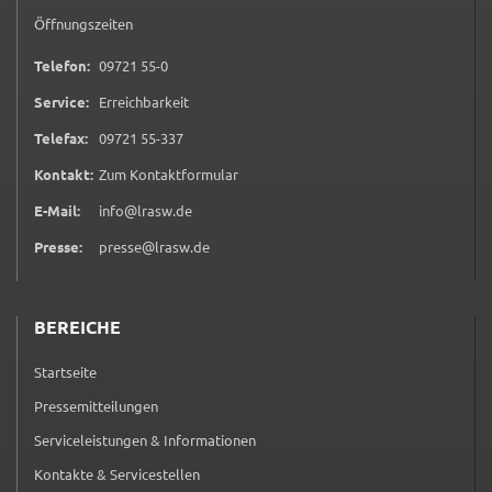
ermöglichen.
Öffnungszeiten
Weitere Informationen finden Sie in
0 9 7 2 1 5 5 0
Telefon:
09721 55-0
unseren
Datenschutzhinweisen
Service:
Erreichbarkeit
0 9 7 2 1 5 5 3 3 7
Telefax:
09721 55-337
YouTube
(öffnet in neuem Tab)
Kontakt:
Zum Kontaktformular
Anbieter:
YouTube
E-Mail:
info@lrasw.de
Presse:
presse@lrasw.de
Zweck:
Einwilligung erweiterter Datenschutzmodus
Youtube Videos
BEREICHE
Google Maps
Startseite
Pressemitteilungen
Name:
consent-google-maps
Serviceleistungen & Informationen
Anbieter:
Kontakte & Servicestellen