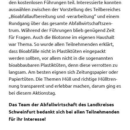
den kosten­lo­sen Führun­gen teil. Inter­es­sier­te konn­ten
gelten. Auf unserem Onlineangebot sind
auswäh­len zwischen der Vorstel­lung des Teil­be­rei­ches
Funktionen von YouTube zur Anzeige und
„Bioab­fall­auf­be­rei­tung und -verar­bei­tung“ und einem
Wiedergabe von Videos eingebunden. Diese
Rund­gang über das gesam­te Abfall­wirt­schafts­zen­
Funktionen werden angeboten durch YouTube, LLC
trum. Während der Führun­gen blieb genü­gend Zeit
901 Cherry Ave. San Bruno, CA 94066 USA,
für Fragen. Auch die Bioton­ne im eige­nen Haus­halt
unterliegen also nicht dem Schutzbereich der
war Thema. So wurde allen Teil­neh­men­den erklärt,
Datenschutzgrundverordnung (DSGVO).
dass Bioab­fäl­le nicht in Plas­tik­tü­ten einge­packt
werden soll­ten, vor allem nicht in die soge­nann­ten
Hierbei wird der erweiterte Datenschutzmodus
bioab­bau­ba­ren Plas­tik­tü­ten, denn diese verrot­ten zu
verwendet, der nach Anbieterangaben eine
lang­sam. Am besten eignen sich Zeitungs­pa­pier oder
Speicherung von Nutzerinformationen erst bei
Papier­tü­ten. Die Themen Müll und rich­ti­ge Müll­tren­
Wiedergabe des/der Videos in Gang setzt. Wird die
nung trans­pa­rent und erleb­bar machen, darum ging es
Wiedergabe eingebetteter YouTube-Videos
bei diesem Akti­ons­tag.
gestartet, setzt YouTube Cookies ein, um
Informationen über das Nutzerverhalten zu
Das Team der Abfall­wirt­schaft des Land­krei­ses
sammeln. Anders als bei Geltung der DSGVO
Schwein­furt bedankt sich bei allen Teil­neh­men­den
werden Sie insofern nicht erst um Einwilligung
für ihr Inter­es­se!
gebeten. Zudem ist nach dem sog. CLOUD-Act der
USA eine Weitergabe an Regierungsbehörden zu