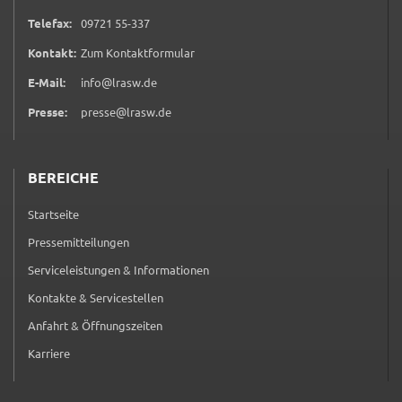
Google Maps
0 9 7 2 1 5 5 3 3 7
Telefax:
09721 55-337
Zweck:
(öffnet in neuem Tab)
Kontakt:
Zum Kontaktformular
Anzeige Google Kartendienst
E-Mail:
info@lrasw.de
BayernAtlas
Presse:
presse@lrasw.de
Name:
bayern_atlas
BEREICHE
Anbieter:
Startseite
Landesamt für Digitalisierung, Breitband und
Vermessung
Pressemitteilungen
Zweck:
Serviceleistungen & Informationen
Anzeige Online Kartendienst
Kontakte & Servicestellen
Anfahrt & Öffnungszeiten
Karriere
WEBANALYSE
Unser Webanalyse-Tool Matomo