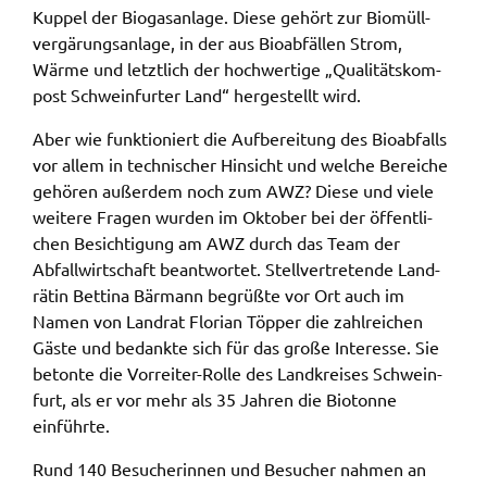
Kuppel der Biogas­an­la­ge. Diese gehört zur Biomüll­
Name:
ver­gä­rungs­an­la­ge, in der aus Bioab­fäl­len Strom,
accessibility
Wärme und letzt­lich der hoch­wer­ti­ge „Quali­täts­kom­
post Schwein­fur­ter Land“ herge­stellt wird.
Anbieter:
Landratsamt Schweinfurt
Aber wie funk­tio­niert die Aufbe­rei­tung des Bioab­falls
vor allem in tech­ni­scher Hinsicht und welche Berei­che
Zweck:
gehö­ren außer­dem noch zum AWZ? Diese und viele
Kontrast und Schriftgröße
weite­re Fragen wurden im Okto­ber bei der öffent­li­
Cookie Laufzeit:
chen Besich­ti­gung am AWZ durch das Team der
Session
Abfall­wirt­schaft beant­wor­tet. Stell­ver­tre­ten­de Land­
rä­tin Betti­na Bärmann begrü­ß­te vor Ort auch im
Namen von Land­rat Flori­an Töpper die zahl­rei­chen
EXTERNE MEDIEN
Gäste und bedank­te sich für das große Inter­es­se. Sie
beton­te die Vorrei­ter-Rolle des Land­krei­ses Schwein­
Wir weisen darauf hin, dass die Verarbeitung Ihrer
furt, als er vor mehr als 35 Jahren die Bioton­ne
Daten bei Aktivierung dieser Auswahlaußerhalb
einführ­te.
des Verantwortungsbereichs des Landratsamtes
Schweinfurt liegt und hierfür ausschließlich die
Rund 140 Besu­che­rin­nen und Besu­cher nahmen an
Datenschutzbestimmungen des Anbieters YouTube