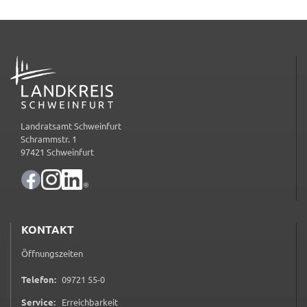
ermöglichen.
Weitere Informationen finden Sie in
unseren
Datenschutzhinweisen
ADRESSE
YouTube
Anbieter:
Landratsamt Schweinfurt
YouTube
Schrammstr. 1
97421 Schweinfurt
Zweck:
Einwilligung erweiterter Datenschutzmodus
Youtube Videos
Google Maps
KONTAKT
Öffnungszeiten
Name:
consent-google-maps
0 9 7 2 1 5 5 0
Telefon:
09721 55-0
Anbieter:
Service:
Erreichbarkeit