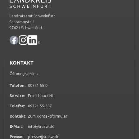
_pk_ses
Landratsamt Schweinfurt
Name:
Schrammstr. 1
_pk_ses
97421 Schweinfurt
Anbieter:
Landratsamt Schweinfurt
Zweck:
KONTAKT
Kurzzeitiges Cookie, um vorübergehende Daten des
Besuchs zu speichern.
Öffnungszeiten
Cookie Laufzeit:
0 9 7 2 1 5 5 0
Telefon:
09721 55-0
Session
Service:
Erreichbarkeit
0 9 7 2 1 5 5 3 3 7
Telefax:
09721 55-337
(öffnet in neuem Tab)
Kontakt:
Zum Kontaktformular
E-Mail:
info@lrasw.de
Presse:
presse@lrasw.de