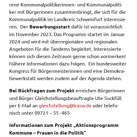
re­ne Kommu­nal­po­li­ti­ke­rin­nen- und Kommu­nal­po­li­ti­
ermöglichen.
ker mit Bürge­rin­nen zusam­men­bringt, die sich für die
Weitere Informationen finden Sie in
Kommu­nal­po­li­tik im Land­kreis Schwein­furt inter­es­sie­
unseren
Datenschutzhinweisen
ren. Der
Bewer­bungs­start
dafür ist voraus­sicht­lich
im Novem­ber 2023. Das Programm star­tet im Janu­ar
YouTube
2024 und wird mit über­re­gio­na­len und regio­na­len
Ange­bo­ten für die Tandems beglei­tet. Inter­es­sier­te
Anbieter:
können sich diesen Zeit­raum gerne schon vormer­ken!
YouTube
Nähe­re Infor­ma­tio­nen dazu folgen. Ein bundes­wei­ter
Zweck:
Kongress für Bürger­meis­te­rin­nen und eine Demo­kra­
Einwilligung erweiterter Datenschutzmodus
tie­werk­statt werden zudem auf der Agen­da stehen.
Youtube Videos
Bei Rück­fra­gen zum Projekt
errei­chen Bürge­rin­nen
und Bürger Gleich­stel­lungs­be­auf­trag­te Ute Suck­füll
Google Maps
per E-Mail an
gleich­stel­lung@​lrasw.​de
oder tele­fo­
nisch unter 09721 – 55 -465
Name:
consent-google-maps
Infor­ma­tio­nen zum Projekt „Akti­ons­pro­gramm
Anbieter:
Kommu­ne – Frau­en in die Poli­tik“