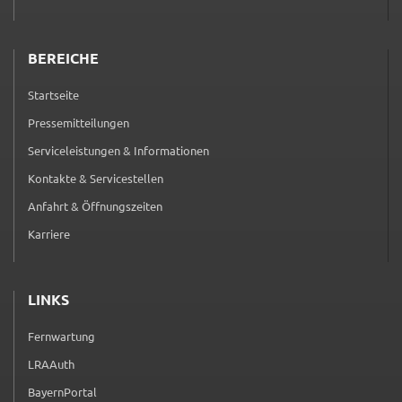
BEREICHE
Startseite
Pressemitteilungen
Serviceleistungen & Informationen
Kontakte & Servicestellen
Anfahrt & Öffnungszeiten
Karriere
LINKS
Fernwartung
(externer Link, öffnet in neuem Tab)
LRAAuth
(externer Link, öffnet in neuem Tab)
BayernPortal
(externer Link, öffnet in neuem Tab)