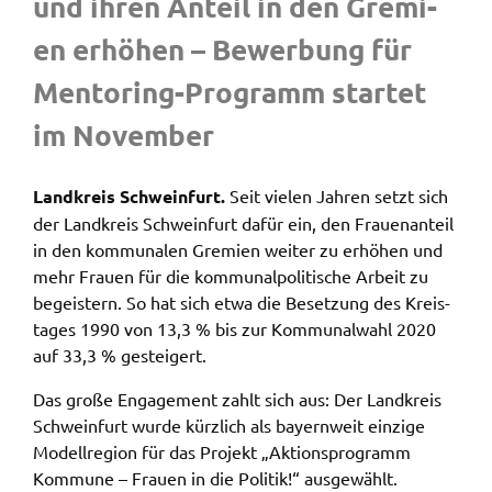
und ihren Anteil in den Gremi­
en erhö­hen – Bewer­bung für
Name:
accessibility
Mento­ring-Programm star­tet
Anbieter:
im Novem­ber
Landratsamt Schweinfurt
Zweck:
Kontrast und Schriftgröße
Land­kreis Schwein­furt.
Seit vielen Jahren setzt sich
der Land­kreis Schwein­furt dafür ein, den Frau­en­an­teil
Cookie Laufzeit:
in den kommu­na­len Gremi­en weiter zu erhö­hen und
Session
mehr Frau­en für die kommu­nal­po­li­ti­sche Arbeit zu
begeis­tern. So hat sich etwa die Beset­zung des Kreis­
ta­ges 1990 von 13,3 % bis zur Kommu­nal­wahl 2020
EXTERNE MEDIEN
auf 33,3 % gestei­gert.
Wir weisen darauf hin, dass die Verarbeitung Ihrer
Das große Enga­ge­ment zahlt sich aus: Der Land­kreis
Daten bei Aktivierung dieser Auswahlaußerhalb
Schwein­furt wurde kürz­lich als bayern­weit einzi­ge
des Verantwortungsbereichs des Landratsamtes
Modell­re­gi­on für das Projekt „Akti­ons­pro­gramm
Schweinfurt liegt und hierfür ausschließlich die
Kommu­ne – Frau­en in die Poli­tik!“ ausge­wählt.
Datenschutzbestimmungen des Anbieters YouTube