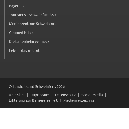
BayernID
(externer Link, öffnet in neuem Tab)
Tourismus - Schweinfurt 360
(externer Link, öffnet in neuem Tab)
Medienzentrum Schweinfurt
(externer Link, öffnet in neuem Tab)
Geomed Klinik
(externer Link, öffnet in neuem Tab)
Kreisaltenheim Werneck
(externer Link, öffnet in neuem Tab)
Leben, das gut tut.
(externer Link, öffnet in neuem Tab)
© Landratsamt Schweinfurt, 2026
Übersicht
Impressum
Datenschutz
Social Media
Erklärung zur Barrierefreiheit
Medienverzeichnis