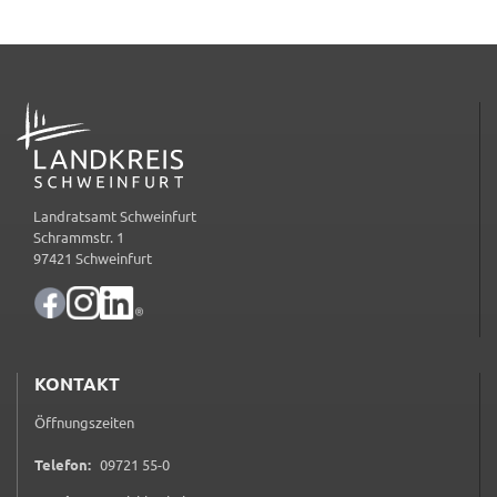
_pk_ses
Name:
_pk_ses
ADRESSE
Anbieter:
Landratsamt Schweinfurt
Zweck:
Landratsamt Schweinfurt
Kurzzeitiges Cookie, um vorübergehende Daten des
Schrammstr. 1
Besuchs zu speichern.
97421 Schweinfurt
Cookie Laufzeit:
Session
KONTAKT
Öffnungszeiten
0 9 7 2 1 5 5 0
Telefon:
09721 55-0