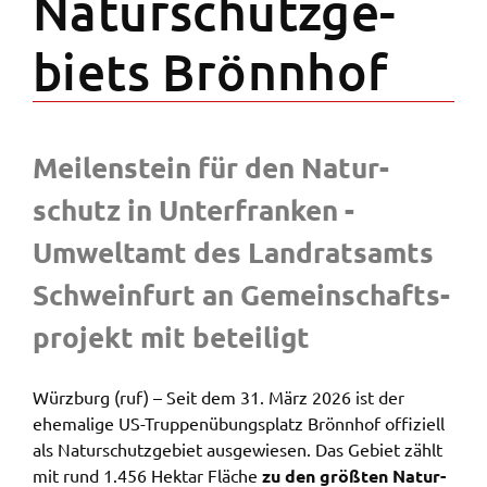
Natur­schutz­ge­
Zweck:
Speicherung Einwilligung Datenschutzhinweise
biets Brönn­hof
Cookie Laufzeit:
1 Jahr
Meilen­stein für den Natur­
Frontend Benutzer
schutz in Unter­fran­ken -
Name:
fe_typo_user
Umwelt­amt des Land­rats­amts
Anbieter:
Schwein­furt an Gemein­schafts­
Landratsamt Schweinfurt
pro­jekt mit betei­ligt
Zweck:
Anonyme Klickzählung
Würz­burg (ruf) – Seit dem 31. März 2026 ist der
Cookie Laufzeit:
Session
ehema­li­ge US-Trup­pen­übungs­platz Brönn­hof offi­zi­ell
als Natur­schutz­ge­biet ausge­wie­sen. Das Gebiet zählt
mit rund 1.456 Hekt­ar Fläche
zu den größ­ten Natur­
Barrierefreiheit