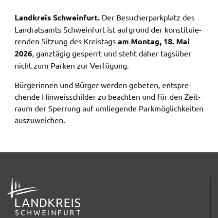
Zweck:
Speicherung Einwilligung Datenschutzhinweise
Land­kreis Schwein­furt.
Der Besu­cher­park­platz des
Land­rats­amts Schwein­furt ist aufgrund der konsti­tu­ie­
Cookie Laufzeit:
ren­den Sitzung des Kreis­tags
am Montag, 18. Mai
1 Jahr
2026
, ganz­tä­gig gesperrt und steht daher tags­über
nicht zum Parken zur Verfü­gung.
Frontend Benutzer
Bürge­rin­nen und Bürger werden gebe­ten, entspre­
Name:
chen­de Hinweis­schil­der zu beach­ten und für den Zeit­
fe_typo_user
raum der Sper­rung auf umlie­gen­de Park­mög­lich­kei­ten
auszu­wei­chen.
Anbieter:
Landratsamt Schweinfurt
Zweck:
Anonyme Klickzählung
Cookie Laufzeit:
ADRESSE
Session
Barrierefreiheit