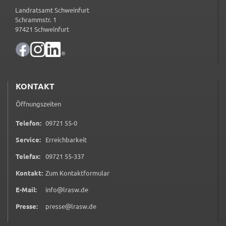
Landratsamt Schweinfurt
Name:
Schrammstr. 1
97421 Schweinfurt
accessibility
Anbieter:
Landratsamt Schweinfurt
Zweck:
KONTAKT
Kontrast und Schriftgröße
Öffnungszeiten
Cookie Laufzeit:
Session
0 9 7 2 1 5 5 0
Telefon:
09721 55-0
Service:
Erreichbarkeit
0 9 7 2 1 5 5 3 3 7
Telefax:
09721 55-337
EXTERNE MEDIEN
(öffnet in neuem Tab)
Kontakt:
Zum Kontaktformular
Wir weisen darauf hin, dass die Verarbeitung Ihrer
Daten bei Aktivierung dieser Auswahlaußerhalb
E-Mail:
info@lrasw.de
des Verantwortungsbereichs des Landratsamtes
Presse:
presse@lrasw.de
Schweinfurt liegt und hierfür ausschließlich die
Datenschutzbestimmungen des Anbieters YouTube