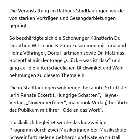
ermöglichen.
Die Veran­stal­tung im Rathaus Stadt­lau­rin­gen wurde
von star­ken Vorträ­gen und Gesangdar­bie­tun­gen
Weitere Informationen finden Sie in
geprägt.
unseren
Datenschutzhinweisen
So beschäf­tig­te sich die Scho­nun­ger Künst­le­rin Dr.
YouTube
Doro­thee Witt­mann-Klemm zusam­men mit Irma und
Heinz Vöhrin­ger, Doris Hart­mann sowie Dr. Matthi­as
Anbieter:
Rosen­thal mit der Frage „Glück – was ist das?“ und
YouTube
ging auf die unter­schied­li­chen Blick­win­kel und Wahr­
Zweck:
neh­mun­gen zu diesem Thema ein.
Einwilligung erweiterter Datenschutzmodus
Youtube Videos
Die in Stadt­lau­rin­gen wohnen­de, bekann­te Schrift­stel­
le­rin Rena­te Eckert („Hung­ri­ge Schat­ten“, Heyne-
Verlag, „Novem­ber­feu­er“, main­book-Verlag) berühr­te
Google Maps
das Publi­kum mit ihrer „Ode an das Wort“.
Name:
Musi­ka­lisch beglei­tet wurde das kurz­wei­li­ge
consent-google-maps
Programm durch zwei Musi­ke­rin­nen der Musik­schu­le
Anbieter:
Schwein­furt: Hele­ne Gebhardt und Kate­lyn Nuttall.