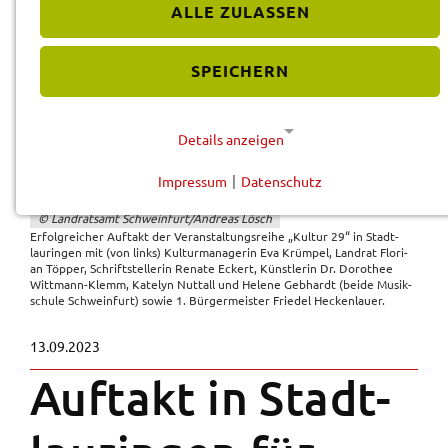
ALLE ZULASSEN
SPEICHERN
Details anzeigen
Impressum
|
Datenschutz
NOTWENDIGE COOKIES
© Land­rats­amt Schwein­furt/Andre­as Lösch
Diese Cookies werden für eine reibungslose
Erfolg­rei­cher Auftakt der Veran­stal­tungs­rei­he „Kultur 29“ in Stadt­
Funktion unserer Website benötigt.
lau­rin­gen mit (von links) Kultur­ma­na­ge­rin Eva Krüm­pel, Land­rat Flori­
an Töpper, Schrift­stel­le­rin Rena­te Eckert, Künst­le­rin Dr. Doro­thee
Witt­mann-Klemm, Kate­lyn Nuttall und Hele­ne Gebhardt (beide Musik­
Cookie für Datenschutzhinweise
schu­le Schwein­furt) sowie 1. Bürger­meis­ter Frie­del Hecken­lau­er.
Name:
13.09.2023
cookie_consent
Auftakt in Stadt­
Anbieter:
Landratsamt Schweinfurt