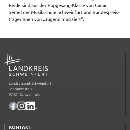
Google Maps
Beide sind aus der Popge­sang-Klas­se von Canan
Semel der Musik­schu­le Schwein­furt und Bundes­preis­
Zweck:
Anzeige Google Kartendienst
trä­ge­rin­nen von „Jugend musi­ziert“.
BayernAtlas
Name:
bayern_atlas
ADRESSE
Anbieter:
Landesamt für Digitalisierung, Breitband und
Vermessung
Landratsamt Schweinfurt
Zweck:
Schrammstr. 1
Anzeige Online Kartendienst
97421 Schweinfurt
WEBANALYSE
Unser Webanalyse-Tool Matomo
KONTAKT