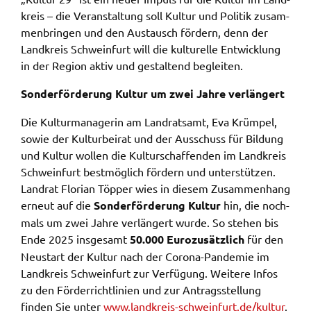
gelten. Auf unserem Onlineangebot sind
kreis – die Veran­stal­tung soll Kultur und Poli­tik zusam­
Funktionen von YouTube zur Anzeige und
men­brin­gen und den Austausch fördern, denn der
Wiedergabe von Videos eingebunden. Diese
Land­kreis Schwein­furt will die kultu­rel­le Entwick­lung
Funktionen werden angeboten durch YouTube, LLC
in der Regi­on aktiv und gestal­tend beglei­ten.
901 Cherry Ave. San Bruno, CA 94066 USA,
Sonder­för­de­rung Kultur um zwei Jahre verlän­gert
unterliegen also nicht dem Schutzbereich der
Datenschutzgrundverordnung (DSGVO).
Die Kultur­ma­na­ge­rin am Land­rats­amt, Eva Krüm­pel,
sowie der Kultur­bei­rat und der Ausschuss für Bildung
Hierbei wird der erweiterte Datenschutzmodus
und Kultur wollen die Kultur­schaf­fen­den im Land­kreis
verwendet, der nach Anbieterangaben eine
Schwein­furt best­mög­lich fördern und unter­stüt­zen.
Speicherung von Nutzerinformationen erst bei
Land­rat Flori­an Töpper wies in diesem Zusam­men­hang
Wiedergabe des/der Videos in Gang setzt. Wird die
erneut auf die
Sonder­för­de­rung Kultur
hin, die noch­
Wiedergabe eingebetteter YouTube-Videos
mals um zwei Jahre verlän­gert wurde. So stehen bis
gestartet, setzt YouTube Cookies ein, um
Ende 2025 insge­samt
50.000 Euro
zusätz­lich
für den
Informationen über das Nutzerverhalten zu
Neustart der Kultur nach der Coro­na-Pande­mie im
sammeln. Anders als bei Geltung der DSGVO
Land­kreis Schwein­furt zur Verfü­gung. Weite­re Infos
werden Sie insofern nicht erst um Einwilligung
zu den Förder­richt­li­ni­en und zur Antrags­stel­lung
gebeten. Zudem ist nach dem sog. CLOUD-Act der
finden Sie unter
www.​landkreis-​schweinfurt.​de/​kultur
.
USA eine Weitergabe an Regierungsbehörden zu