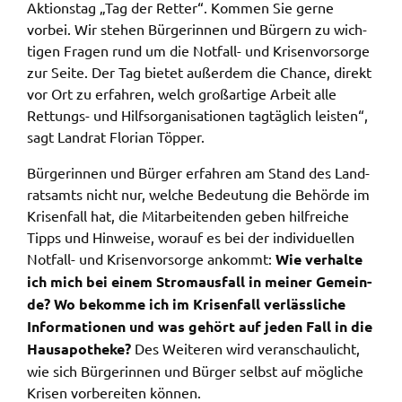
Akti­ons­tag „Tag der Retter“. Kommen Sie gerne
vorbei. Wir stehen Bürge­rin­nen und Bürgern zu wich­
Name:
ti­gen Fragen rund um die Notfall- und Krisen­vor­sor­ge
accessibility
zur Seite. Der Tag bietet außer­dem die Chan­ce, direkt
Anbieter:
vor Ort zu erfah­ren, welch groß­ar­ti­ge Arbeit alle
Landratsamt Schweinfurt
Rettungs- und Hilfs­or­ga­ni­sa­tio­nen tagtäg­lich leis­ten“,
sagt Land­rat Flori­an Töpper.
Zweck:
Kontrast und Schriftgröße
Bürge­rin­nen und Bürger erfah­ren am Stand des Land­
Cookie Laufzeit:
rats­amts nicht nur, welche Bedeu­tung die Behör­de im
Session
Krisen­fall hat, die Mitar­bei­ten­den geben hilf­rei­che
Tipps und Hinwei­se, worauf es bei der indi­vi­du­el­len
Notfall- und Krisen­vor­sor­ge ankommt:
Wie verhal­te
ich mich bei einem Strom­aus­fall in meiner Gemein­
EXTERNE MEDIEN
de? Wo bekom­me ich im Krisen­fall verläss­li­che
Wir weisen darauf hin, dass die Verarbeitung Ihrer
Infor­ma­tio­nen und was gehört auf jeden Fall in die
Daten bei Aktivierung dieser Auswahlaußerhalb
Haus­apo­the­ke?
Des Weite­ren wird veran­schau­licht,
des Verantwortungsbereichs des Landratsamtes
wie sich Bürge­rin­nen und Bürger selbst auf mögli­che
Schweinfurt liegt und hierfür ausschließlich die
Krisen vorbe­rei­ten können.
Datenschutzbestimmungen des Anbieters YouTube