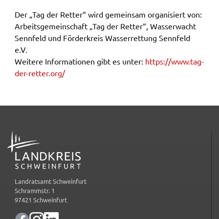
gelten. Auf unserem Onlineangebot sind
Der „Tag der Retter“ wird gemein­sam orga­ni­siert von:
Funktionen von YouTube zur Anzeige und
Arbeits­ge­mein­schaft „Tag der Retter“, Wasser­wacht
Wiedergabe von Videos eingebunden. Diese
Senn­feld und Förder­kreis Wasser­ret­tung Senn­feld
Funktionen werden angeboten durch YouTube, LLC
e.V.
901 Cherry Ave. San Bruno, CA 94066 USA,
Weite­re Infor­ma­tio­nen gibt es unter:
https://​www.​tag-​
unterliegen also nicht dem Schutzbereich der
der-​retter.​org/
Datenschutzgrundverordnung (DSGVO).
Hierbei wird der erweiterte Datenschutzmodus
verwendet, der nach Anbieterangaben eine
Speicherung von Nutzerinformationen erst bei
Wiedergabe des/der Videos in Gang setzt. Wird die
ADRESSE
Wiedergabe eingebetteter YouTube-Videos
gestartet, setzt YouTube Cookies ein, um
Informationen über das Nutzerverhalten zu
sammeln. Anders als bei Geltung der DSGVO
Landratsamt Schweinfurt
Schrammstr. 1
werden Sie insofern nicht erst um Einwilligung
97421 Schweinfurt
gebeten. Zudem ist nach dem sog. CLOUD-Act der
USA eine Weitergabe an Regierungsbehörden zu