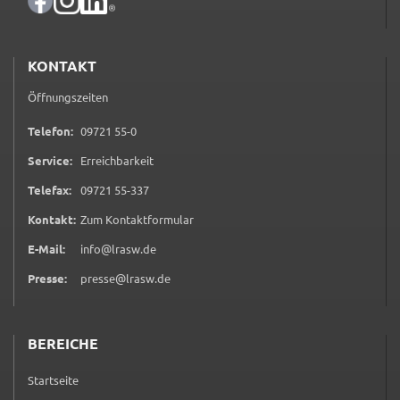
ermöglichen.
Weitere Informationen finden Sie in
KONTAKT
unseren
Datenschutzhinweisen
Öffnungszeiten
YouTube
0 9 7 2 1 5 5 0
Telefon:
09721 55-0
Anbieter:
Service:
Erreichbarkeit
YouTube
0 9 7 2 1 5 5 3 3 7
Telefax:
09721 55-337
Zweck:
(öffnet in neuem Tab)
Kontakt:
Zum Kontaktformular
Einwilligung erweiterter Datenschutzmodus
Youtube Videos
E-Mail:
info@lrasw.de
Presse:
presse@lrasw.de
Google Maps
Name:
BEREICHE
consent-google-maps
Startseite
Anbieter: