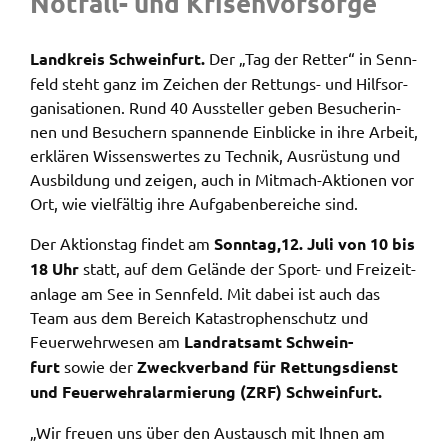
Notfall- und Krisen­vor­sor­ge
Zweck:
Speicherung Einwilligung Datenschutzhinweise
Land­kreis Schwein­furt.
Der „Tag der Retter“ in Senn­
Cookie Laufzeit:
feld steht ganz im Zeichen der Rettungs- und Hilfs­or­
1 Jahr
ga­ni­sa­tio­nen. Rund 40 Ausstel­ler geben Besu­che­rin­
nen und Besu­chern span­nen­de Einbli­cke in ihre Arbeit,
Frontend Benutzer
erklä­ren Wissens­wer­tes zu Tech­nik, Ausrüs­tung und
Ausbil­dung und zeigen, auch in Mitmach-Aktio­nen vor
Name:
Ort, wie viel­fäl­tig ihre Aufga­ben­be­rei­che sind.
fe_typo_user
Der Akti­ons­tag findet am
Sonn­tag,
12. Juli von 10 bis
Anbieter:
18 Uhr
statt, auf dem Gelän­de der Sport- und Frei­zeit­
Landratsamt Schweinfurt
an­la­ge am See in Senn­feld. Mit dabei ist auch das
Zweck:
Team aus dem Bereich Kata­stro­phen­schutz und
Anonyme Klickzählung
Feuer­wehr­we­sen am
Land­rats­amt Schwein­
furt
sowie der
Zweck­ver­band für Rettungs­dienst
Cookie Laufzeit:
Session
und Feuer­wehr­alar­mie­rung (ZRF) Schwein­furt.
„Wir freu­en uns über den Austausch mit Ihnen am
Barrierefreiheit