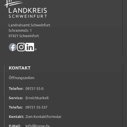
_pk_ses
Name:
_pk_ses
Landratsamt Schweinfurt
Schrammstr. 1
Anbieter:
97421 Schweinfurt
Landratsamt Schweinfurt
Zweck:
Kurzzeitiges Cookie, um vorübergehende Daten des
Besuchs zu speichern.
KONTAKT
Cookie Laufzeit:
Öffnungszeiten
Session
0 9 7 2 1 5 5 0
Telefon:
09721 55-0
Service:
Erreichbarkeit
0 9 7 2 1 5 5 3 3 7
Telefax:
09721 55-337
(öffnet in neuem Tab)
Kontakt:
Zum Kontaktformular
E-Mail:
info@lrasw.de