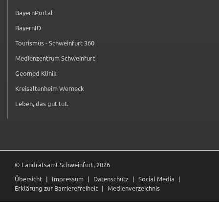
(externer Link, öffnet in neuem Tab)
BayernPortal
(externer Link, öffnet in neuem Tab)
BayernID
(externer Link, öffnet in neuem Tab)
Tourismus - Schweinfurt 360
(externer Link, öffnet in neuem Tab)
Medienzentrum Schweinfurt
(externer Link, öffnet in neuem Tab)
Geomed Klinik
(externer Link, öffnet in neuem Tab)
Kreisaltenheim Werneck
(externer Link, öffnet in neuem Tab)
Leben, das gut tut.
(externer Link, öffnet in neuem Tab)
© Landratsamt Schweinfurt, 2026
Übersicht
Impressum
Datenschutz
Social Media
Erklärung zur Barrierefreiheit
Medienverzeichnis