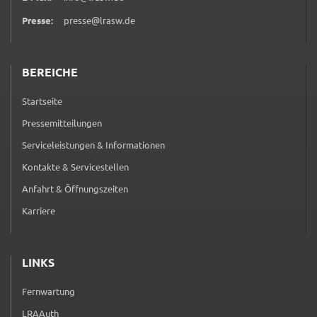
Presse:
presse@lrasw.de
BEREICHE
Startseite
Pressemitteilungen
Serviceleistungen & Informationen
Kontakte & Servicestellen
Anfahrt & Öffnungszeiten
Karriere
LINKS
Fernwartung
(externer Link, öffnet in neuem Tab)
LRAAuth