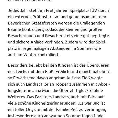
ermöglichen.
Jedes Jahr steht im Früh­jahr ein Spiel­platz-TÜV durch
Weitere Informationen finden Sie in
ein exter­nes Prüf­in­sti­tut an und gemein­sam mit den
unseren
Datenschutzhinweisen
Baye­ri­schen Staats­fors­ten werden die umlie­gen­den
Bäume kontrol­liert, sodass die klei­nen und großen
YouTube
Besu­che­rin­nen und Besu­cher stets eine gut gepfleg­te
und siche­re Anla­ge vorfin­den. Zudem wird der Spiel­
Anbieter:
platz in regel­mä­ßi­gen Abstän­den im Sommer wie
YouTube
auch im Winter kontrol­liert.
Zweck:
Beson­ders beliebt bei den Kindern ist das Über­que­ren
Einwilligung erweiterter Datenschutzmodus
des Teichs mit dem Floß. Frei­lich sind manch­mal eben­
Youtube Videos
so Erwach­se­ne davon ange­tan: Auf das Floß wagte
sich auch Land­rat Flori­an Töpper zusam­men mit Abtei­
Google Maps
lungs­lei­te­rin Jana Mai - die Über­fahrt glück­te ohne
Weite­res. Das Fazit des Land­rats, auch mit Blick auf
Name:
viele schö­ne Kind­heits­er­in­ne­run­gen: „Es war und ist
consent-google-maps
ein toller Ort, um mit der Fami­lie Zeit zu verbrin­gen,
Anbieter:
insbe­son­de­re auch an warmen Sommer­ta­gen findet