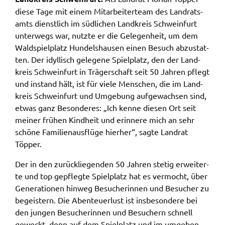
diese Tage mit einem Mitar­bei­ter­team des Land­rats­
Name:
amts dienst­lich im südli­chen Land­kreis Schwein­furt
accessibility
unter­wegs war, nutz­te er die Gele­gen­heit, um dem
Wald­spiel­platz Hundels­hau­sen einen Besuch abzu­stat­
Anbieter:
ten. Der idyl­lisch gele­ge­ne Spiel­platz, den der Land­
Landratsamt Schweinfurt
kreis Schwein­furt in Träger­schaft seit 50 Jahren pflegt
Zweck:
und instand hält, ist für viele Menschen, die im Land­
Kontrast und Schriftgröße
kreis Schwein­furt und Umge­bung aufge­wach­sen sind,
etwas ganz Beson­de­res: „Ich kenne diesen Ort seit
Cookie Laufzeit:
Session
meiner frühen Kind­heit und erin­ne­re mich an sehr
schö­ne Fami­li­en­aus­flü­ge hier­her“, sagte Land­rat
Töpper.
EXTERNE MEDIEN
Der in den zurück­lie­gen­den 50 Jahren stetig erwei­ter­
Wir weisen darauf hin, dass die Verarbeitung Ihrer
te und top gepfleg­te Spiel­platz hat es vermocht, über
Daten bei Aktivierung dieser Auswahlaußerhalb
Gene­ra­tio­nen hinweg Besu­che­rin­nen und Besu­cher zu
des Verantwortungsbereichs des Landratsamtes
begeis­tern. Die Aben­teu­er­lust ist insbe­son­de­re bei
Schweinfurt liegt und hierfür ausschließlich die
den jungen Besu­che­rin­nen und Besu­chern schnell
Datenschutzbestimmungen des Anbieters YouTube
geweckt, denn auf dem Spiel­platz und im umge­ben­