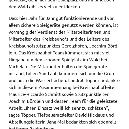
gelten. Auf unserem Onlineangebot sind
den Wald gibt es viel zu entde­cken.
Funktionen von YouTube zur Anzeige und
Dass hier Jahr für Jahr gut funk­tio­nie­ren­de und vor
Wiedergabe von Videos eingebunden. Diese
allem siche­re Spiel­ge­rä­te genutzt werden können, ist
Funktionen werden angeboten durch YouTube, LLC
vorran­gig der Verdienst der Mitar­bei­te­rin­nen und
901 Cherry Ave. San Bruno, CA 94066 USA,
Mitar­bei­ter des Kreis­bau­hofs und des Leiters des
unterliegen also nicht dem Schutzbereich der
Kreis­bau­hof­stütz­punk­tes Gerolz­hofen, Joachim Börd­
Datenschutzgrundverordnung (DSGVO).
lein. Das Kreis­bau­hof-Team kümmert sich mit viel
Hierbei wird der erweiterte Datenschutzmodus
Hinga­be um den schö­nen Spiel­platz im Wald bei
verwendet, der nach Anbieterangaben eine
Miche­lau. Die Mitar­bei­ter halten die Spiel­ge­rä­te
Speicherung von Nutzerinformationen erst bei
instand, füllen Sand auf, kümmern sich um die Grün-
Wiedergabe des/der Videos in Gang setzt. Wird die
und auch die Wasser­flä­chen. Land­rat Töpper bedank­te
Wiedergabe eingebetteter YouTube-Videos
sich in diesem Zusam­men­hang bei Kreis­bau­hof­lei­ter
gestartet, setzt YouTube Cookies ein, um
Maurice-Riccar­do Schmitt sowie Stütz­punkt­lei­ter
Informationen über das Nutzerverhalten zu
Joachim Börd­lein und dessen Team für die geleis­te­te
sammeln. Anders als bei Geltung der DSGVO
Arbeit. „Ihren Einsatz weiß ich sehr zu schät­zen“,
werden Sie insofern nicht erst um Einwilligung
sagte Töpper. Tief­bau­amts­lei­ter David Nick­laus und
gebeten. Zudem ist nach dem sog. CLOUD-Act der
Abtei­lungs­lei­te­rin Jana Mai bedank­ten sich eben­falls
USA eine Weitergabe an Regierungsbehörden zu
bei ihrem Bauhof­team.