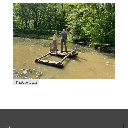
verwendet Cookies. Mit diesen Cookies können wir
die Nutzung unserer Webseite analysieren und
beispielsweise ermitteln, wie häufig und in welcher
Reihenfolge unsere Seiten besucht werden. Sie
bleiben dabei als Nutzer anonym.
_pk_id
Name:
_pk_id
Anbieter:
Landratsamt Schweinfurt
© Lösch/lrasw
Zweck:
Erzeugt statistische Daten darüber, wie der
Besucher die Website nutzt.
Cookie Laufzeit:
2 Stunden
ADRESSE