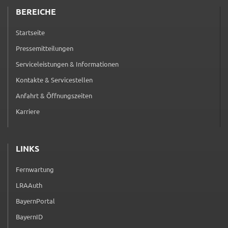
BEREICHE
_pk_ses
Name:
Startseite
_pk_ses
Pressemitteilungen
Anbieter:
Serviceleistungen & Informationen
Landratsamt Schweinfurt
Kontakte & Servicestellen
Zweck:
Anfahrt & Öffnungszeiten
Kurzzeitiges Cookie, um vorübergehende Daten des
Karriere
Besuchs zu speichern.
Cookie Laufzeit:
Session
LINKS
Fernwartung
(externer Link, öffnet in neuem Tab)
LRAAuth
(externer Link, öffnet in neuem Tab)
BayernPortal
(externer Link, öffnet in neuem Tab)
BayernID
(externer Link, öffnet in neuem Tab)