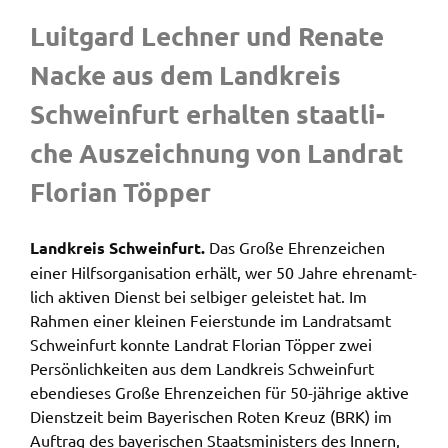
Luit­gard Lech­ner und Rena­te
Name:
accessibility
Nacke aus dem Land­kreis
Anbieter:
Schwein­furt erhal­ten staat­li­
Landratsamt Schweinfurt
che Auszeich­nung von Land­rat
Zweck:
Kontrast und Schriftgröße
Flori­an Töpper
Cookie Laufzeit:
Session
Land­kreis Schwein­furt.
Das Große Ehren­zei­chen
einer Hilfs­or­ga­ni­sa­ti­on erhält, wer 50 Jahre ehren­amt­
lich akti­ven Dienst bei selbi­ger geleis­tet hat. Im
EXTERNE MEDIEN
Rahmen einer klei­nen Feier­stun­de im Land­rats­amt
Schwein­furt konn­te Land­rat Flori­an Töpper zwei
Wir weisen darauf hin, dass die Verarbeitung Ihrer
Persön­lich­kei­ten aus dem Land­kreis Schwein­furt
Daten bei Aktivierung dieser Auswahlaußerhalb
eben­die­ses Große Ehren­zei­chen für 50-jähri­ge akti­ve
des Verantwortungsbereichs des Landratsamtes
Dienst­zeit beim Baye­ri­schen Roten Kreuz (BRK) im
Schweinfurt liegt und hierfür ausschließlich die
Auftrag des baye­ri­schen Staats­mi­nis­ters des Innern,
Datenschutzbestimmungen des Anbieters YouTube