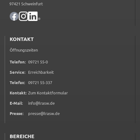
Zweck:
97421 Schweinfurt
Speicherung Einwilligung Datenschutzhinweise
Cookie Laufzeit:
1 Jahr
KONTAKT
Frontend Benutzer
Öffnungszeiten
Name:
0 9 7 2 1 5 5 0
Telefon:
09721 55-0
fe_typo_user
Service:
Erreichbarkeit
Anbieter:
0 9 7 2 1 5 5 3 3 7
Telefax:
09721 55-337
Landratsamt Schweinfurt
(öffnet in neuem Tab)
Kontakt:
Zum Kontaktformular
Zweck:
Anonyme Klickzählung
E-Mail:
info@lrasw.de
Presse:
presse@lrasw.de
Cookie Laufzeit:
Session
BEREICHE
Barrierefreiheit