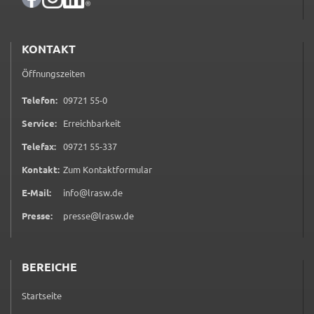
Zweck:
Speicherung Einwilligung Datenschutzhinweise
KONTAKT
Cookie Laufzeit:
1 Jahr
Öffnungszeiten
0 9 7 2 1 5 5 0
Telefon:
09721 55-0
Frontend Benutzer
Service:
Erreichbarkeit
Name:
0 9 7 2 1 5 5 3 3 7
Telefax:
09721 55-337
fe_typo_user
(öffnet in neuem Tab)
Kontakt:
Zum Kontaktformular
Anbieter:
Landratsamt Schweinfurt
E-Mail:
info@lrasw.de
Zweck:
Presse:
presse@lrasw.de
Anonyme Klickzählung
Cookie Laufzeit:
BEREICHE
Session
Startseite
Barrierefreiheit