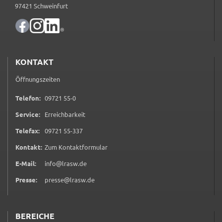
Zweck:
97421 Schweinfurt
Speicherung Einwilligung Datenschutzhinweise
Cookie Laufzeit:
1 Jahr
KONTAKT
Frontend Benutzer
Öffnungszeiten
Name:
0 9 7 2 1 5 5 0
Telefon:
09721 55-0
fe_typo_user
Service:
Erreichbarkeit
Anbieter:
0 9 7 2 1 5 5 3 3 7
Telefax:
09721 55-337
Landratsamt Schweinfurt
(öffnet in neuem Tab)
Kontakt:
Zum Kontaktformular
Zweck:
Anonyme Klickzählung
E-Mail:
info@lrasw.de
Presse:
presse@lrasw.de
Cookie Laufzeit:
Session
BEREICHE
Barrierefreiheit