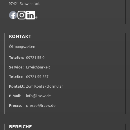
Zweck:
97421 Schweinfurt
Speicherung Einwilligung Datenschutzhinweise
Cookie Laufzeit:
1 Jahr
KONTAKT
Frontend Benutzer
Öffnungszeiten
Name:
0 9 7 2 1 5 5 0
Telefon:
09721 55-0
fe_typo_user
Service:
Erreichbarkeit
Anbieter:
0 9 7 2 1 5 5 3 3 7
Telefax:
09721 55-337
Landratsamt Schweinfurt
(öffnet in neuem Tab)
Kontakt:
Zum Kontaktformular
Zweck:
Anonyme Klickzählung
E-Mail:
info@lrasw.de
Presse:
presse@lrasw.de
Cookie Laufzeit:
Session
BEREICHE
Barrierefreiheit