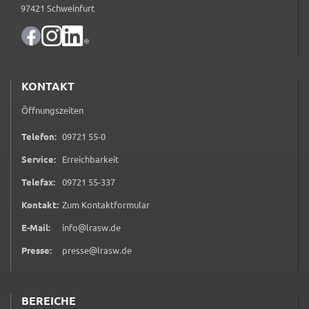
Zweck:
97421 Schweinfurt
Speicherung Einwilligung Datenschutzhinweise
Cookie Laufzeit:
1 Jahr
KONTAKT
Frontend Benutzer
Öffnungszeiten
Name:
0 9 7 2 1 5 5 0
Telefon:
09721 55-0
fe_typo_user
Service:
Erreichbarkeit
Anbieter:
0 9 7 2 1 5 5 3 3 7
Telefax:
09721 55-337
Landratsamt Schweinfurt
(öffnet in neuem Tab)
Kontakt:
Zum Kontaktformular
Zweck:
Anonyme Klickzählung
E-Mail:
info@lrasw.de
Presse:
presse@lrasw.de
Cookie Laufzeit:
Session
BEREICHE
Barrierefreiheit