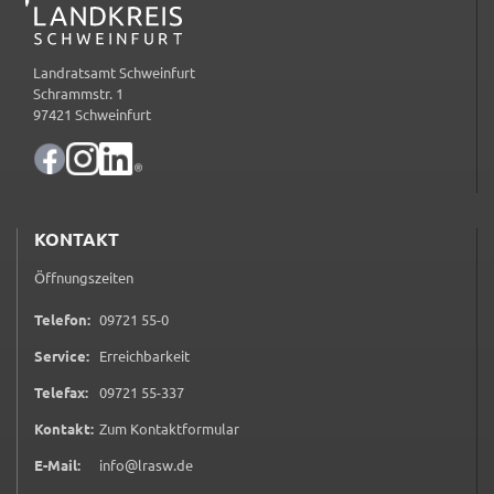
Zweck:
Speicherung Einwilligung Datenschutzhinweise
Landratsamt Schweinfurt
Cookie Laufzeit:
Schrammstr. 1
1 Jahr
97421 Schweinfurt
Frontend Benutzer
Name:
fe_typo_user
KONTAKT
Anbieter:
Öffnungszeiten
Landratsamt Schweinfurt
0 9 7 2 1 5 5 0
Telefon:
09721 55-0
Zweck:
Service:
Erreichbarkeit
Anonyme Klickzählung
0 9 7 2 1 5 5 3 3 7
Telefax:
09721 55-337
Cookie Laufzeit:
Session
(öffnet in neuem Tab)
Kontakt:
Zum Kontaktformular
E-Mail:
info@lrasw.de
Barrierefreiheit