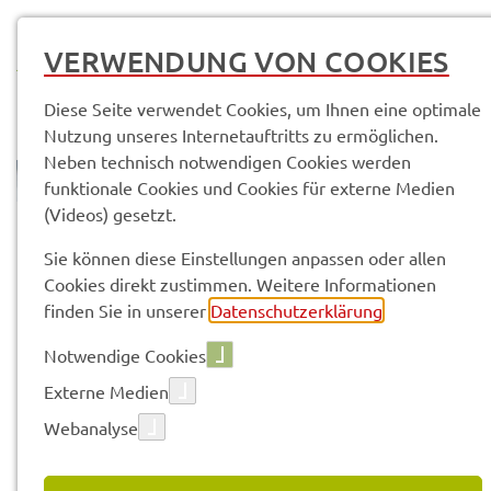
MENÜ
VERWENDUNG VON COOKIES
Diese Seite verwendet Cookies, um Ihnen eine optimale
Nutzung unseres Internetauftritts zu ermöglichen.
Neben technisch notwendigen Cookies werden
funktionale Cookies und Cookies für externe Medien
(Videos) gesetzt.
© Anand Anders
Land­rats­amt
Kontak­te & Service­stel­len
Sie können diese Einstellungen anpassen oder allen
Cookies direkt zustimmen. Weitere Informationen
finden Sie in unserer
Datenschutzerklärung
.
Vorle­sen
Notwendige Cookies
Externe Medien
KONTAK­TE & SERVICE­STEL­LEN
Webanalyse