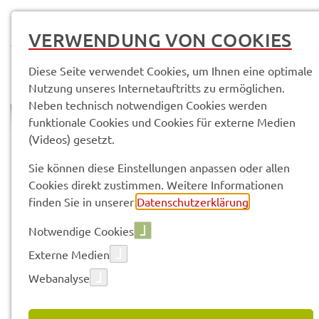
MENÜ
VERWENDUNG VON COOKIES
Diese Seite verwendet Cookies, um Ihnen eine optimale
Nutzung unseres Internetauftritts zu ermöglichen.
Neben technisch notwendigen Cookies werden
funktionale Cookies und Cookies für externe Medien
(Videos) gesetzt.
© Anand Anders
Land­rats­amt
Kontak­te & Service­stel­len
Sie können diese Einstellungen anpassen oder allen
Cookies direkt zustimmen. Weitere Informationen
finden Sie in unserer
Datenschutzerklärung
.
Vorle­sen
Notwendige Cookies
Externe Medien
KONTAK­TE & SERVICE­STEL­LEN
Webanalyse