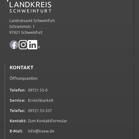
Zweck:
Speicherung Einwilligung Datenschutzhinweise
Landratsamt Schweinfurt
Cookie Laufzeit:
Schrammstr. 1
1 Jahr
97421 Schweinfurt
Frontend Benutzer
Name:
fe_typo_user
KONTAKT
Anbieter:
Öffnungszeiten
Landratsamt Schweinfurt
0 9 7 2 1 5 5 0
Telefon:
09721 55-0
Zweck:
Service:
Erreichbarkeit
Anonyme Klickzählung
0 9 7 2 1 5 5 3 3 7
Telefax:
09721 55-337
Cookie Laufzeit:
Session
(öffnet in neuem Tab)
Kontakt:
Zum Kontaktformular
E-Mail:
info@lrasw.de
Barrierefreiheit