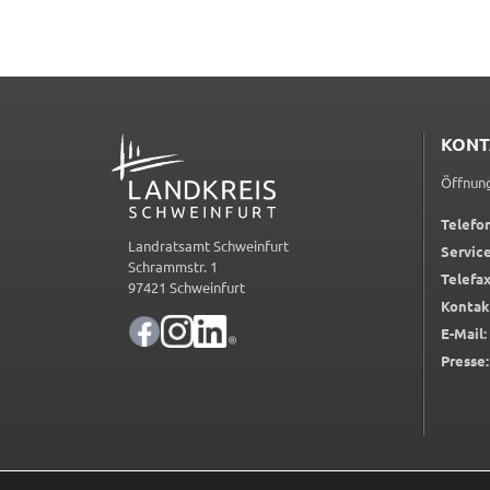
Frontend Benutzer
Name:
fe_typo_user
Anbieter:
Landratsamt Schweinfurt
ADRESSE
KONT
Zweck:
Anonyme Klickzählung
Öffnung
Cookie Laufzeit:
Session
Telefon
Landratsamt Schweinfurt
Service
Barrierefreiheit
Schrammstr. 1
Telefax
97421 Schweinfurt
Kontak
Name:
accessibility
E-Mail:
Anbieter:
Landratsamt Schweinfurt
Presse:
Zweck:
Kontrast und Schriftgröße
Cookie Laufzeit:
Session