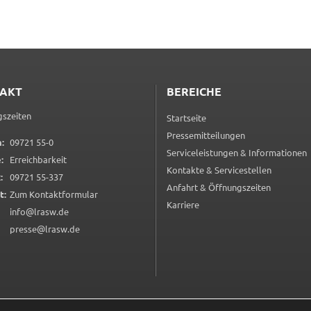
AKT
BEREICHE
szeiten
Startseite
Pressemitteilungen
0 9 7 2 1 5 5 0
:
09721 55-0
Serviceleistungen & Informationen
:
Erreichbarkeit
Kontakte & Servicestellen
0 9 7 2 1 5 5 3 3 7
:
09721 55-337
Anfahrt & Öffnungszeiten
(öffnet in neuem Tab)
t:
Zum Kontaktformular
Karriere
info@lrasw.de
presse@lrasw.de