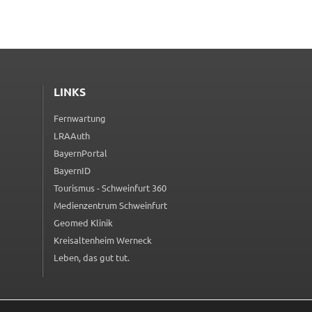
LINKS
Fernwartung
(externer Link, öffnet in neuem Tab)
LRAAuth
(externer Link, öffnet in neuem Tab)
BayernPortal
(externer Link, öffnet in neuem Tab)
BayernID
(externer Link, öffnet in neuem Tab)
Tourismus - Schweinfurt 360
(externer Link, öffnet in neuem Tab)
Medienzentrum Schweinfurt
(externer Link, öffnet in neuem Tab)
Geomed Klinik
(externer Link, öffnet in neuem Tab)
Kreisaltenheim Werneck
(externer Link, öffnet in neuem Tab)
Leben, das gut tut.
(externer Link, öffnet in neuem Tab)