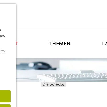
n
ies
ATSAMT
THEMEN
L
ies
© Anand Anders