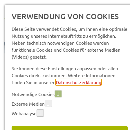
MENÜ
VERWENDUNG VON COOKIES
Diese Seite verwendet Cookies, um Ihnen eine optimale
Nutzung unseres Internetauftritts zu ermöglichen.
Neben technisch notwendigen Cookies werden
funktionale Cookies und Cookies für externe Medien
(Videos) gesetzt.
© Anand Anders
Land­rats­amt
Kontak­te & Service­stel­len
Sie können diese Einstellungen anpassen oder allen
Cookies direkt zustimmen. Weitere Informationen
finden Sie in unserer
Datenschutzerklärung
.
Vorle­sen
Notwendige Cookies
Externe Medien
KONTAK­TE & SERVICE­STEL­LEN
Webanalyse