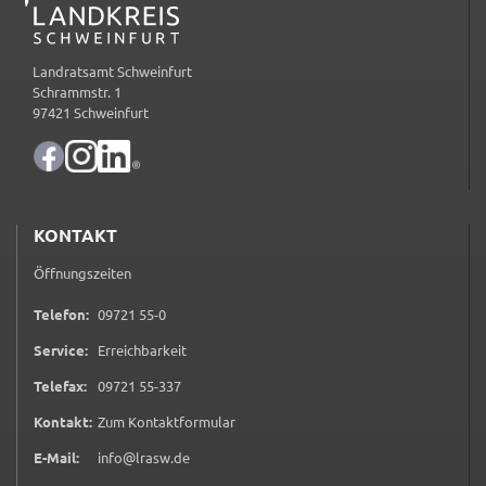
Zweck:
Speicherung Einwilligung Datenschutzhinweise
Landratsamt Schweinfurt
Cookie Laufzeit:
Schrammstr. 1
1 Jahr
97421 Schweinfurt
Frontend Benutzer
Name:
fe_typo_user
KONTAKT
Anbieter:
Öffnungszeiten
Landratsamt Schweinfurt
0 9 7 2 1 5 5 0
Telefon:
09721 55-0
Zweck:
Service:
Erreichbarkeit
Anonyme Klickzählung
0 9 7 2 1 5 5 3 3 7
Telefax:
09721 55-337
Cookie Laufzeit:
Session
(öffnet in neuem Tab)
Kontakt:
Zum Kontaktformular
E-Mail:
info@lrasw.de
Barrierefreiheit