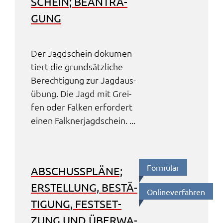
SCHEIN; BEAN­TRA­
GUNG
Der Jagd­schein doku­men­
tiert die grund­sätz­li­che
Berech­ti­gung zur Jagd­aus­
übung. Die Jagd mit Grei­
fen oder Falken erfor­dert
einen Falk­ner­jagd­schein. ...
Formu­lar
ABSCHUSS­PLÄ­NE;
ERSTEL­LUNG, BESTÄ­
Online­ver­fah­ren
TI­GUNG, FEST­SET­
ZUNG UND ÜBER­WA­