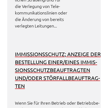
die Verle­gung von Tele­
kom­mu­ni­ka­ti­ons­li­ni­en oder
die Ände­rung von bereits
verleg­ten Leitun­gen...
IMMIS­SI­ONS­SCHUTZ; ANZEI­GE DER
BESTEL­LUNG EINER/EINES IMMIS­
SI­ONS­SCHUTZ­BE­AUF­TRAG­TEN
UND/ODER STÖR­FALL­BE­AUF­TRAG­
TEN
Wenn Sie für Ihren Betrieb oder Betriebs­be­