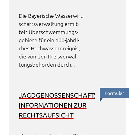
Die Baye­ri­sche Wasser­wirt­
schafts­ver­wal­tung ermit­
telt Über­schwem­mungs­
ge­bie­te für ein 100-jähr­li­
ches Hoch­was­ser­er­eig­nis,
die von den Kreis­ver­wal­
tungs­be­hör­den durch...
Formu­lar
JAGD­GE­NOS­SEN­SCHAFT;
INFOR­MA­TIO­NEN ZUR
RECHTS­AUF­SICHT