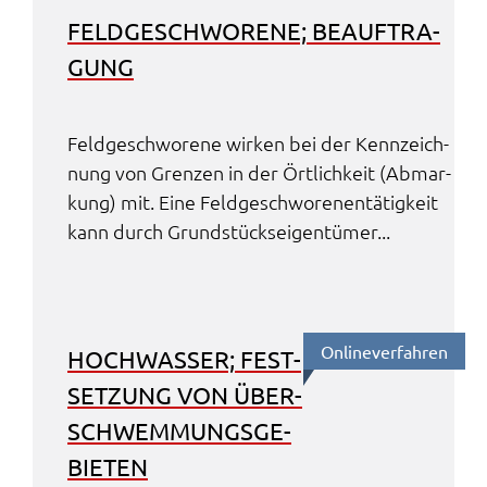
FELD­GE­SCHWO­RE­NE; BEAUF­TRA­
GUNG
Feld­ge­schwo­re­ne wirken bei der Kenn­zeich­
nung von Gren­zen in der Örtlich­keit (Abmar­
kung) mit. Eine Feld­ge­schwo­renen­tä­tig­keit
kann durch Grund­stücks­ei­gen­tü­mer...
Online­ver­fah­ren
HOCH­WAS­SER; FEST­
SET­ZUNG VON ÜBER­
SCHWEM­MUNGS­GE­
BIE­TEN