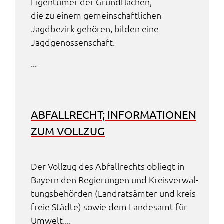
Eigen­tü­mer der Grund­flä­chen,
die zu einem gemein­schaft­li­chen
Jagd­be­zirk gehö­ren, bilden eine
Jagd­ge­nos­sen­schaft.
...
ABFALL­RECHT; INFOR­MA­TIO­NEN
ZUM VOLL­ZUG
Der Voll­zug des Abfall­rechts obliegt in
Bayern den Regie­run­gen und Kreis­ver­wal­
tungs­be­hör­den (Land­rats­äm­ter und kreis­
freie Städ­te) sowie dem Landes­amt für
Umwelt,...