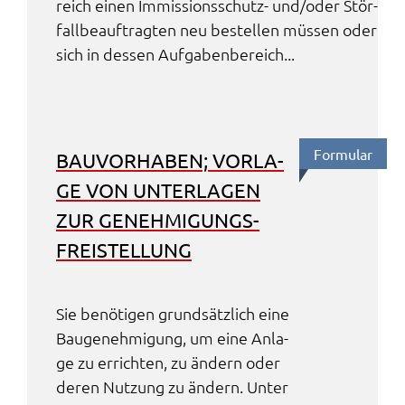
reich einen Immis­si­ons­schutz- und/oder Stör­
fall­be­auf­trag­ten neu bestel­len müssen oder
sich in dessen Aufga­ben­be­reich...
Formu­lar
BAUVOR­HA­BEN; VORLA­
GE VON UNTER­LA­GEN
ZUR GENEH­MI­GUNGS­
FREI­STEL­LUNG
Sie benö­ti­gen grund­sätz­lich eine
Bauge­neh­mi­gung, um eine Anla­
ge zu errich­ten, zu ändern oder
deren Nutzung zu ändern. Unter