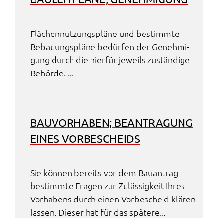
Flächen­nut­zungs­plä­ne und bestimm­te
Bebau­ungs­plä­ne bedür­fen der Geneh­mi­
gung durch die hier­für jeweils zustän­di­ge
Behör­de. ...
BAUVOR­HA­BEN; BEAN­TRA­GUNG
EINES VORBE­SCHEIDS
Sie können bereits vor dem Bauan­trag
bestimm­te Fragen zur Zuläs­sig­keit Ihres
Vorha­bens durch einen Vorbe­scheid klären
lassen. Dieser hat für das späte­re...