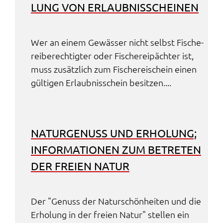
LUNG VON ERLAUB­NIS­SCHEI­NEN
Wer an einem Gewäs­ser nicht selbst Fische­
rei­be­rech­tig­ter oder Fische­rei­päch­ter ist,
muss zusätz­lich zum Fische­rei­schein einen
gülti­gen Erlaub­nis­schein besit­zen....
NATUR­GE­NUSS UND ERHO­LUNG;
INFOR­MA­TIO­NEN ZUM BETRE­TEN
DER FREI­EN NATUR
Der "Genuss der Natur­schön­hei­ten und die
Erho­lung in der frei­en Natur" stel­len ein