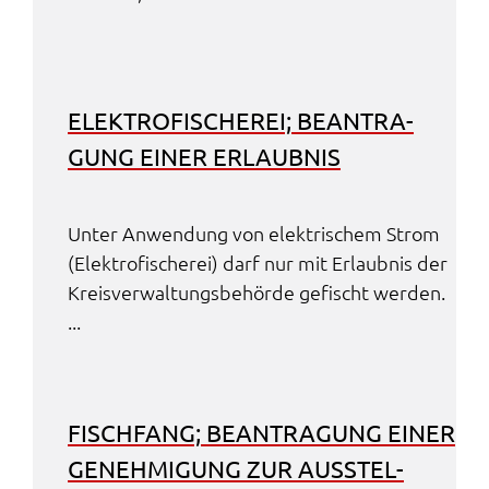
ELEK­TRO­FI­SCHE­REI; BEAN­TRA­
GUNG EINER ERLAUB­NIS
Unter Anwen­dung von elek­tri­schem Strom
(Elek­tro­fi­sche­rei) darf nur mit Erlaub­nis der
Kreis­ver­wal­tungs­be­hör­de gefischt werden.
...
FISCH­FANG; BEAN­TRA­GUNG EINER
GENEH­MI­GUNG ZUR AUSSTEL­