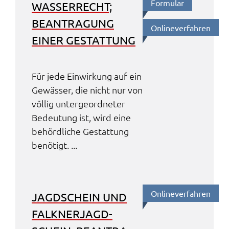
Formu­lar
WASSER­RECHT;
BEAN­TRA­GUNG
Online­ver­fah­ren
EINER GESTAT­TUNG
Für jede Einwir­kung auf ein
Gewäs­ser, die nicht nur von
völlig unter­ge­ord­ne­ter
Bedeu­tung ist, wird eine
behörd­li­che Gestat­tung
benö­tigt. ...
Online­ver­fah­ren
JAGD­SCHEIN UND
FALK­NER­JAGD­