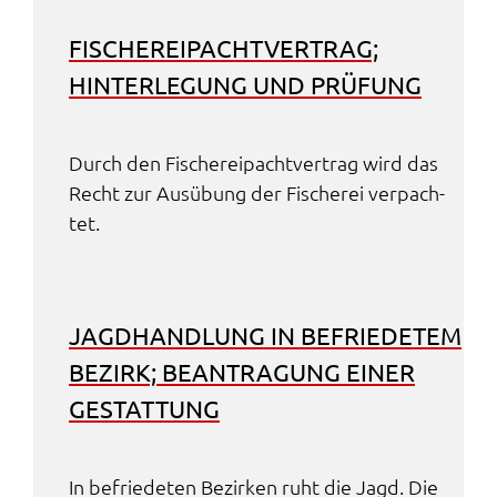
FISCHE­REI­PACHT­VER­TRAG;
HINTER­LE­GUNG UND PRÜFUNG
Durch den Fische­rei­pacht­ver­trag wird das
Recht zur Ausübung der Fische­rei verpach­
tet.
JAGD­HAND­LUNG IN BEFRIE­DE­TEM
BEZIRK; BEAN­TRA­GUNG EINER
GESTAT­TUNG
In befrie­de­ten Bezir­ken ruht die Jagd. Die