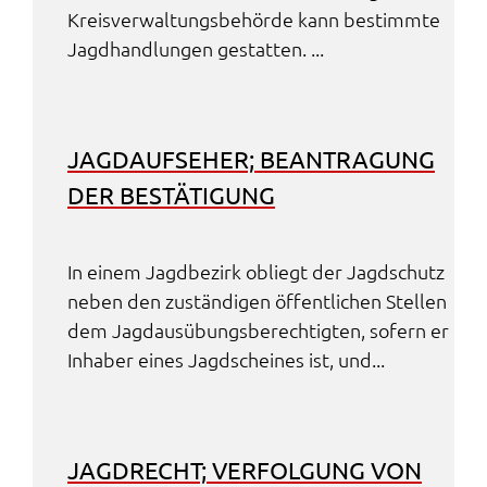
Kreis­ver­wal­tungs­be­hör­de kann bestimm­te
Jagd­hand­lun­gen gestat­ten. ...
JAGD­AUF­SE­HER; BEAN­TRA­GUNG
DER BESTÄ­TI­GUNG
In einem Jagd­be­zirk obliegt der Jagd­schutz
neben den zustän­di­gen öffent­li­chen Stel­len
dem Jagd­aus­übungs­be­rech­tig­ten, sofern er
Inha­ber eines Jagd­schei­nes ist, und...
JAGD­RECHT; VERFOL­GUNG VON