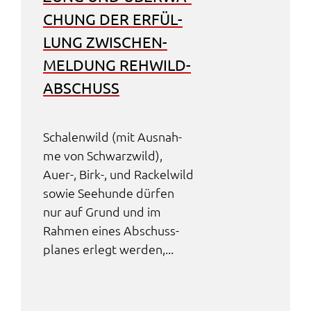
CHUNG DER ERFÜL­
LUNG ZWISCHEN­
MEL­DUNG REHWILD­
AB­SCHUSS
Scha­len­wild (mit Ausnah­
me von Schwarz­wild),
Auer-, Birk-, und Rackel­wild
sowie Seehun­de dürfen
nur auf Grund und im
Rahmen eines Abschuss­
pla­nes erlegt werden,...