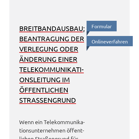
Formu­lar
BREIT­BAND­AUS­BAU;
BEAN­TRA­GUNG DER
Online­ver­fah­ren
VERLE­GUNG ODER
ÄNDE­RUNG EINER
TELE­KOM­MU­NI­KA­TI­
ONS­LEI­TUNG IM
ÖFFENT­LI­CHEN
STRA­SSEN­GRUND
Wenn ein Tele­kom­mu­ni­ka­
ti­ons­un­ter­neh­men öffent­
li­chen Stra­ßen­grund für