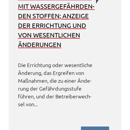
MIT WASSER­GE­FÄHR­DEN­
DEN STOF­FEN; ANZEI­GE
DER ERRICH­TUNG UND
VON WESENT­LI­CHEN
ÄNDE­RUN­GEN
Die Errich­tung oder wesent­li­che
Ände­rung, das Ergrei­fen von
Maßnah­men, die zu einer Ände­
rung der Gefähr­dungs­stu­fe
führen, und der Betrei­ber­wech­
sel von...