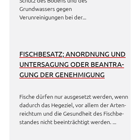
Schutz des Bodens und des
Grund­was­sers gegen
Verun­rei­ni­gun­gen bei der...
FISCH­BE­SATZ; ANORD­NUNG UND
UNTER­SA­GUNG ODER BEAN­TRA­
GUNG DER GENEH­MI­GUNG
Fische dürfen nur ausge­setzt werden, wenn
dadurch das Hege­ziel, vor allem der Arten­
reich­tum und die Gesund­heit des Fisch­be­
stan­des nicht beein­träch­tigt werden. ...