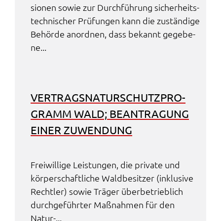
sio­nen sowie zur Durch­füh­rung sicher­heits­
tech­ni­scher Prüfun­gen kann die zustän­di­ge
Behör­de anord­nen, dass bekannt gege­be­
ne...
VERTRAGS­NA­TUR­SCHUTZ­PRO­
GRAMM WALD; BEAN­TRA­GUNG
EINER ZUWEN­DUNG
Frei­wil­li­ge Leis­tun­gen, die priva­te und
körper­schaft­li­che Wald­be­sit­zer (inklu­si­ve
Recht­ler) sowie Träger über­be­trieb­lich
durch­ge­führ­ter Maßnah­men für den
Natur-...