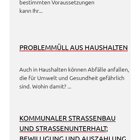
bestimm­ten Voraus­set­zun­gen
kann Ihr...
PROBLEM­MÜLL AUS HAUS­HAL­TEN
Auch in Haus­hal­ten können Abfäl­le anfal­len,
die für Umwelt und Gesund­heit gefähr­lich
sind. Wohin damit? ...
KOMMU­NA­LER STRA­SSEN­BAU U
ND STRA­SSEN­UN­TER­HALT; BE
WIL­LI­GUNG UND AUSZAH­LUNG VO