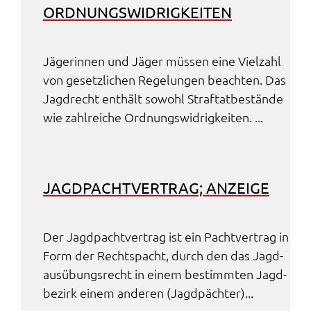
ORDNUNGS­WID­RIG­KEI­TEN
Jäge­rin­nen und Jäger müssen eine Viel­zahl
von gesetz­li­chen Rege­lun­gen beach­ten. Das
Jagd­recht enthält sowohl Straf­tat­be­stän­de
wie zahl­rei­che Ordnungs­wid­rig­kei­ten. ...
JAGD­PACHT­VER­TRAG; ANZEI­GE
Der Jagd­pacht­ver­trag ist ein Pacht­ver­trag in
Form der Rechtspacht, durch den das Jagd­
aus­übungs­recht in einem bestimm­ten Jagd­
be­zirk einem ande­ren (Jagd­päch­ter)...