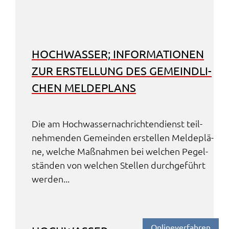
HOCH­WAS­SER; INFOR­MA­TIO­NEN
ZUR ERSTEL­LUNG DES GEMEIND­LI­
CHEN MELDE­PLANS
Die am Hoch­was­ser­nach­rich­ten­dienst teil­
neh­men­den Gemein­den erstel­len Melde­plä­
ne, welche Maßnah­men bei welchen Pegel­
stän­den von welchen Stel­len durch­ge­führt
werden...
Online­ver­fah­ren