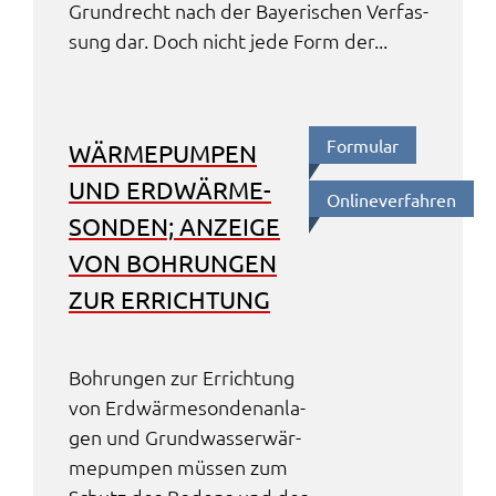
Grund­recht nach der Baye­ri­schen Verfas­
sung dar. Doch nicht jede Form der...
Formu­lar
WÄRME­PUM­PEN
UND ERDWÄR­ME­
Online­ver­fah­ren
SON­DEN; ANZEI­GE
VON BOHRUN­GEN
ZUR ERRICH­TUNG
Bohrun­gen zur Errich­tung
von Erdwär­me­son­den­an­la­
gen und Grund­was­ser­wär­
me­pum­pen müssen zum