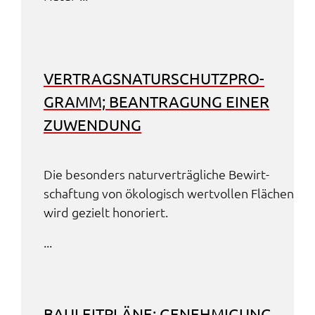
VERTRAGS­NA­TUR­SCHUTZ­PRO­
GRAMM; BEAN­TRA­GUNG EINER
ZUWEN­DUNG
Die beson­ders natur­ver­träg­li­che Bewirt­
schaf­tung von ökolo­gisch wert­vol­len Flächen
wird gezielt hono­riert.
...
BAULEIT­PLÄ­NE; GENEH­MI­GUNG