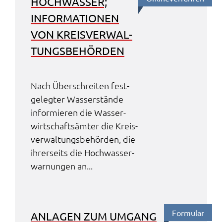
HOCH­WAS­SER;
INFOR­MA­TIO­NEN
VON KREIS­VER­WAL­
TUNGS­BE­HÖR­DEN
Nach Über­schrei­ten fest­
ge­leg­ter Wasser­stän­de
infor­mie­ren die Wasser­
wirt­schafts­äm­ter die Kreis­
ver­wal­tungs­be­hör­den, die
ihrer­seits die Hoch­was­ser­
war­nun­gen an...
Formu­lar
ANLA­GEN ZUM UMGANG