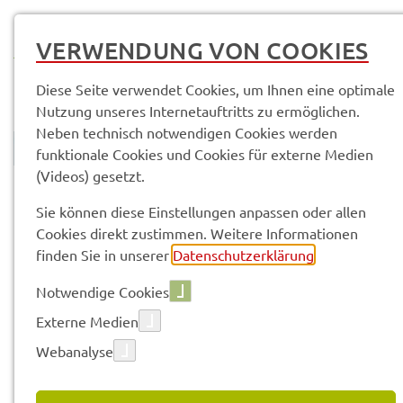
MENÜ
VERWENDUNG VON COOKIES
Diese Seite verwendet Cookies, um Ihnen eine optimale
Nutzung unseres Internetauftritts zu ermöglichen.
Neben technisch notwendigen Cookies werden
funktionale Cookies und Cookies für externe Medien
(Videos) gesetzt.
© Anand Anders
Land­rats­amt
Service­leis­tun­gen & Infor­ma­tio­nen
Sie können diese Einstellungen anpassen oder allen
Cookies direkt zustimmen. Weitere Informationen
finden Sie in unserer
Datenschutzerklärung
.
Vorle­sen
Notwendige Cookies
Externe Medien
SERVICE­LEIS­TUN­GEN & INFOR­
Webanalyse
MA­TIO­NEN