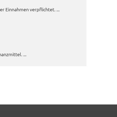
er Einnah­men verpflich­tet. ...
nz­mit­tel. ...