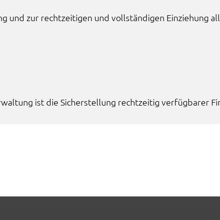
und zur recht­zei­ti­gen und voll­stän­di­gen Einzie­hung all
en
rt
ten.
Tube
.
wal­tung ist die Sicher­stel­lung recht­zei­tig verfüg­ba­rer Fina
LC
n
ng
ter
 um