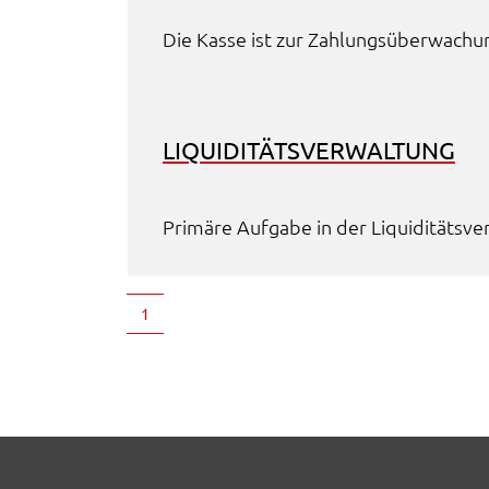
EXTERNE MEDIEN
Die Kasse ist zur Zahlungs­über­wa­chung 
Wir weisen darauf hin, dass die Verarbeitung Ihrer Dat
bei Aktivierung dieser Auswahlaußerhalb des
Verantwortungsbereichs des Landratsamtes Schweinfu
liegt und hierfür ausschließlich die
LIQUI­DI­TÄTS­VER­WAL­TUNG
Datenschutzbestimmungen des Anbieters YouTube gel
Auf unserem Onlineangebot sind Funktionen von You
zur Anzeige und Wiedergabe von Videos eingebunden
Primä­re Aufga­be in der Liqui­di­täts­ver­
Diese Funktionen werden angeboten durch YouTube, L
901 Cherry Ave. San Bruno, CA 94066 USA, unterliege
also nicht dem Schutzbereich der
1
Datenschutzgrundverordnung (DSGVO).
Hierbei wird der erweiterte Datenschutzmodus
verwendet, der nach Anbieterangaben eine Speicheru
von Nutzerinformationen erst bei Wiedergabe des/der
Videos in Gang setzt. Wird die Wiedergabe eingebette
YouTube-Videos gestartet, setzt YouTube Cookies ein,