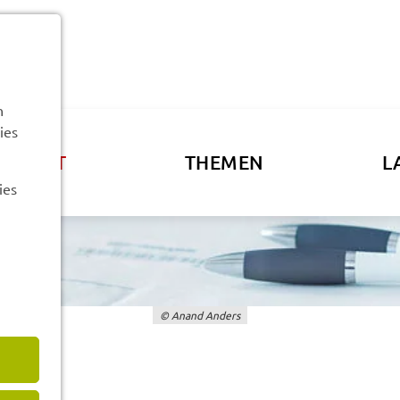
n
ies
ATSAMT
THEMEN
L
ies
© Anand Anders