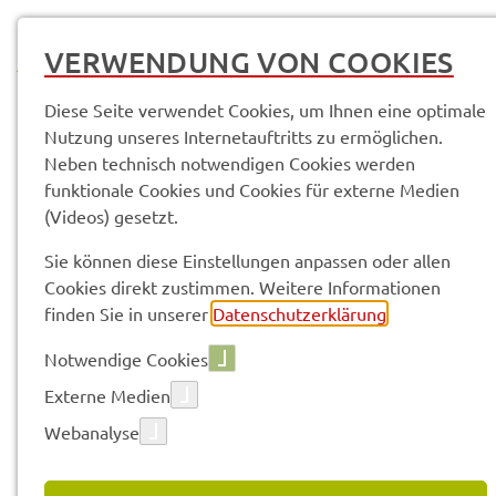
MENÜ
VERWENDUNG VON COOKIES
Diese Seite verwendet Cookies, um Ihnen eine optimale
Nutzung unseres Internetauftritts zu ermöglichen.
Neben technisch notwendigen Cookies werden
Service­leis­tun­gen & Infor­ma­tio­nen
funktionale Cookies und Cookies für externe Medien
Schwimm­för­de­rung/Bewe­gungs­för­de­rung
(Videos) gesetzt.
Sie können diese Einstellungen anpassen oder allen
Vorle­sen
Cookies direkt zustimmen. Weitere Informationen
finden Sie in unserer
Datenschutzerklärung
.
Notwendige Cookies
SCHWIMM­FÖR­DE­RUNG/BEWE­
Externe Medien
GUNGS­FÖR­DE­RUNG
Webanalyse
Der Land­kreis Schwein­furt fördert den Ausbau von