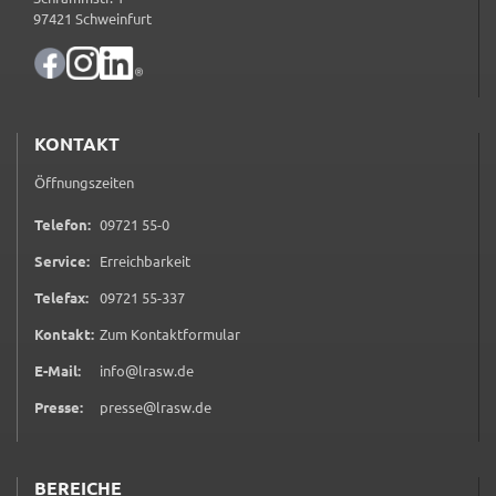
Google Maps
97421 Schweinfurt
Zweck:
Anzeige Google Kartendienst
BayernAtlas
KONTAKT
Name:
Öffnungszeiten
bayern_atlas
0 9 7 2 1 5 5 0
Telefon:
09721 55-0
Anbieter:
Service:
Erreichbarkeit
Landesamt für Digitalisierung, Breitband und
Vermessung
0 9 7 2 1 5 5 3 3 7
Telefax:
09721 55-337
Zweck:
(öffnet in neuem Tab)
Kontakt:
Zum Kontaktformular
Anzeige Online Kartendienst
E-Mail:
info@lrasw.de
Presse:
presse@lrasw.de
WEBANALYSE
Unser Webanalyse-Tool Matomo
BEREICHE