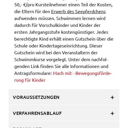
50,- €/pro Kurs­teil­neh­mer einen Teil der Kosten,
die Eltern für den
Erwerb des Seepferd­chens
Name:
accessibility
aufwen­den müssen. Schwim­men lernen wird
dadurch für Vorschul­kin­der und Kinder der
Anbieter:
ersten Jahr­gangs­stu­fe kosten­güns­ti­ger. Jedes
Landratsamt Schweinfurt
berech­tig­te Kind erhält einen Gutschein über die
Zweck:
Schu­le oder Kinder­ta­ges­ein­rich­tung. Dieser
Kontrast und Schriftgröße
Gutschein wird bei den Veran­stal­tern der
Schwimm­kur­se vorge­legt. Unter dem nach­fol­
Cookie Laufzeit:
gen­den Link finden Sie alle Infor­ma­tio­nen und
Session
Antrags­for­mu­la­re:
Mach mit - Bewe­gungs­för­de­
rung für Kinder
EXTERNE MEDIEN
VORAUSSETZUNGEN
Wir weisen darauf hin, dass die Verarbeitung Ihrer
Daten bei Aktivierung dieser Auswahlaußerhalb
VERFAHRENSABLAUF
des Verantwortungsbereichs des Landratsamtes
Schweinfurt liegt und hierfür ausschließlich die
Datenschutzbestimmungen des Anbieters YouTube