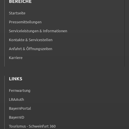
BEREICHE
Startseite
Pressemitteilungen
Serviceleistungen & Informationen
Kontakte & Servicestellen
Anfahrt & Öffnungszeiten
Karriere
LINKS
Fernwartung
(externer Link, öffnet in neuem Tab)
LRAAuth
(externer Link, öffnet in neuem Tab)
BayernPortal
(externer Link, öffnet in neuem Tab)
BayernID
(externer Link, öffnet in neuem Tab)
Tourismus - Schweinfurt 360
(externer Link, öffnet in neuem Tab)