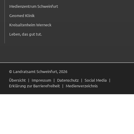
Medienzentrum Schweinfurt
(externer Link, öffnet in neuem Tab)
Geomed Klinik
(externer Link, öffnet in neuem Tab)
Kreisaltenheim Werneck
(externer Link, öffnet in neuem Tab)
Leben, das gut tut.
(externer Link, öffnet in neuem Tab)
© Landratsamt Schweinfurt, 2026
Übersicht
Impressum
Datenschutz
Social Media
Erklärung zur Barrierefreiheit
Medienverzeichnis