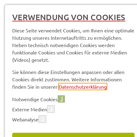
MENÜ
VERWENDUNG VON COOKIES
Diese Seite verwendet Cookies, um Ihnen eine optimale
Nutzung unseres Internetauftritts zu ermöglichen.
Neben technisch notwendigen Cookies werden
Service­leis­tun­gen & Infor­ma­tio­nen
funktionale Cookies und Cookies für externe Medien
Infek­ti­ons­krank­hei­ten; Meldung Masern
(Videos) gesetzt.
Sie können diese Einstellungen anpassen oder allen
Vorle­sen
Cookies direkt zustimmen. Weitere Informationen
finden Sie in unserer
Datenschutzerklärung
.
Notwendige Cookies
INFEK­TI­ONS­KRANK­HEI­TEN;
Externe Medien
MELDUNG MASERN
Webanalyse
Das Infek­ti­ons­schutz­ge­setz (IfSG) schreibt die