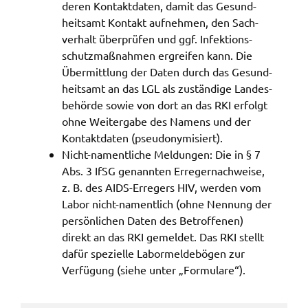
deren Kontakt­da­ten, damit das Gesund­
gelten. Auf unserem Onlineangebot sind
heits­amt Kontakt aufneh­men, den Sach­
Funktionen von YouTube zur Anzeige und
ver­halt über­prü­fen und ggf. Infek­ti­ons­
Wiedergabe von Videos eingebunden. Diese
schutz­maß­nah­men ergrei­fen kann. Die
Funktionen werden angeboten durch YouTube, LLC
Über­mitt­lung der Daten durch das Gesund­
901 Cherry Ave. San Bruno, CA 94066 USA,
heits­amt an das LGL als zustän­di­ge Landes­
unterliegen also nicht dem Schutzbereich der
be­hör­de sowie von dort an das RKI erfolgt
Datenschutzgrundverordnung (DSGVO).
ohne Weiter­ga­be des Namens und der
Kontakt­da­ten (pseud­ony­mi­siert).
Hierbei wird der erweiterte Datenschutzmodus
Nicht-nament­li­che Meldun­gen: Die in § 7
verwendet, der nach Anbieterangaben eine
Abs. 3 IfSG genann­ten Erre­ger­nach­wei­se,
Speicherung von Nutzerinformationen erst bei
z. B. des AIDS-Erre­gers HIV, werden vom
Wiedergabe des/der Videos in Gang setzt. Wird die
Labor nicht-nament­lich (ohne Nennung der
Wiedergabe eingebetteter YouTube-Videos
persön­li­chen Daten des Betrof­fe­nen)
gestartet, setzt YouTube Cookies ein, um
direkt an das RKI gemel­det. Das RKI stellt
Informationen über das Nutzerverhalten zu
dafür spezi­el­le Labor­mel­de­bö­gen zur
sammeln. Anders als bei Geltung der DSGVO
Verfü­gung (siehe unter „Formu­la­re“).
werden Sie insofern nicht erst um Einwilligung
gebeten. Zudem ist nach dem sog. CLOUD-Act der
USA eine Weitergabe an Regierungsbehörden zu