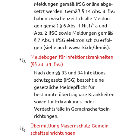
Google Maps
Meldun­gen gemäß IfSG online abge­
setzt werden. Gemäß § 14 Abs. 8 IfSG
Zweck:
haben zwischen­zeit­lich alle Meldun­
Anzeige Google Kartendienst
gen gemäß § 6 Abs. 1 Nr.1/1a und
Abs. 2 IfSG sowie Meldun­gen gemäß
BayernAtlas
§ 7 Abs. 1 IfSG elek­tro­nisch zu erfol­
gen (siehe auch www.​rki.​de/​demis).
Name:
bayern_atlas
Melde­bo­gen für Infek­ti­ons­krank­hei­ten
(öffnet in neuem Fens­ter)
(§§ 33, 34 IfSG)
Anbieter:
Nach den §§ 33 und 34 Infek­ti­ons­
Landesamt für Digitalisierung, Breitband und
Vermessung
schutz­ge­setz (IfSG) besteht eine
gesetz­li­che Melde­pflicht für
Zweck:
bestimm­te über­trag­ba­re Krank­hei­ten
Anzeige Online Kartendienst
sowie für Erkran­kungs- oder
Verdachts­fäl­le in Gemein­schafts­ein­
rich­tun­gen.
WEBANALYSE
Über­mitt­lung Masern­schutz Gemein­
Unser Webanalyse-Tool Matomo
(öffnet in neuem Fens­ter)
schafts­ein­rich­tun­gen