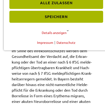
Meldung des Verdachts einer Erkran­kung, der Erkran­
ALLE ZULASSEN
kung und des Todes für bestimm­te Infek­ti­ons­krank­
hei­ten sowie die Meldung des Nach­wei­ses bestimm­
SPEICHERN
ter Krank­heits­er­re­ger vor. In Bayern besteht zudem
eine Borre­lio­se-Melde­pflicht.
Details anzeigen
BESCHREIBUNG
Impressum
|
Datenschutz
NOTWENDIGE COOKIES
Im Sinne des Infek­ti­ons­schut­zes werden dem
Diese Cookies werden für eine reibungslose
Gesund­heits­amt der Verdacht auf, die Erkran­
Funktion unserer Website benötigt.
kung oder der Tod an einer nach § 6 IfSG melde­
pflich­ti­gen über­trag­ba­ren Krank­heit und Nach­
Cookie für Datenschutzhinweise
wei­se von nach § 7 IfSG melde­pflich­ti­gen Krank­
heits­er­re­gern gemel­det. In Bayern besteht
Name:
darüber hinaus eine nicht-nament­li­che Melde­
cookie_consent
pflicht für die Erkran­kung oder den Tod durch
Anbieter:
Borre­lio­se in Form eines Erythe­ma migrans,
Landratsamt Schweinfurt
einer akuten Neurobor­re­lio­se und einer akuten