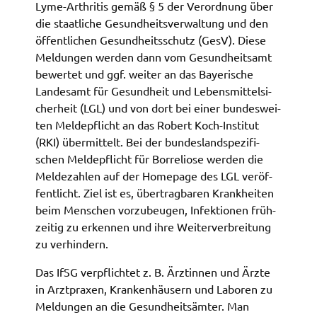
Lyme-Arthri­tis gemäß § 5 der Verord­nung über
Zweck:
die staat­li­che Gesund­heits­ver­wal­tung und den
Speicherung Einwilligung Datenschutzhinweise
öffent­li­chen Gesund­heits­schutz (GesV). Diese
Cookie Laufzeit:
Meldun­gen werden dann vom Gesund­heits­amt
1 Jahr
bewer­tet und ggf. weiter an das Baye­ri­sche
Landes­amt für Gesund­heit und Lebens­mit­tel­si­
Frontend Benutzer
cher­heit (LGL) und von dort bei einer bundes­wei­
ten Melde­pflicht an das Robert Koch-Insti­tut
Name:
(RKI) über­mit­telt. Bei der bundes­land­spe­zi­fi­
fe_typo_user
schen Melde­pflicht für Borre­lio­se werden die
Melde­zah­len auf der Home­page des LGL veröf­
Anbieter:
Landratsamt Schweinfurt
fent­licht. Ziel ist es, über­trag­ba­ren Krank­hei­ten
beim Menschen vorzu­beu­gen, Infek­tio­nen früh­
Zweck:
zei­tig zu erken­nen und ihre Weiter­ver­brei­tung
Anonyme Klickzählung
zu verhin­dern.
Cookie Laufzeit:
Das IfSG verpflich­tet z. B. Ärztin­nen und Ärzte
Session
in Arzt­pra­xen, Kran­ken­häu­sern und Labo­ren zu
Meldun­gen an die Gesund­heits­äm­ter. Man
Barrierefreiheit