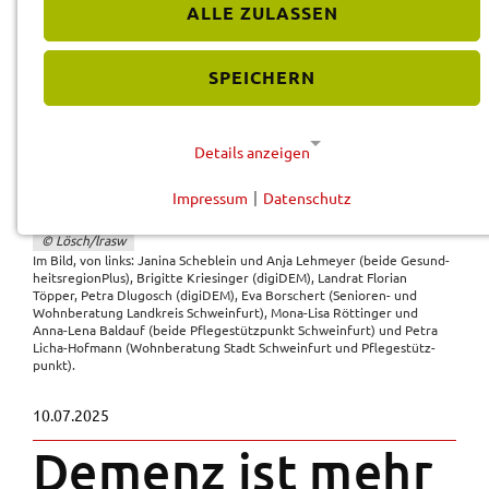
ALLE ZULASSEN
SPEICHERN
Details anzeigen
Impressum
|
Datenschutz
NOTWENDIGE COOKIES
© Lösch/lrasw
Diese Cookies werden für eine reibungslose
Im Bild, von links: Jani­na Sche­b­lein und Anja Lehmey­er (beide Gesund­
Funktion unserer Website benötigt.
heits­re­gion­Plus), Brigit­te Krie­sin­ger (digi­DEM), Land­rat Flori­an
Töpper, Petra Dlugosch (digi­DEM), Eva Borschert (Senio­ren- und
Wohn­be­ra­tung Land­kreis Schwein­furt), Mona-Lisa Röttin­ger und
Cookie für Datenschutzhinweise
Anna-Lena Bald­auf (beide Pfle­ge­stütz­punkt Schwein­furt) und Petra
Licha-Hofmann (Wohn­be­ra­tung Stadt Schwein­furt und Pfle­ge­stütz­
punkt).
Name:
cookie_consent
10.07.2025
Anbieter:
Demenz ist mehr
Landratsamt Schweinfurt