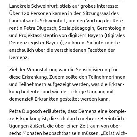
Land­kreis Schwein­furt, stieß auf großes Inter­es­se:
Name:
Über 120 Perso­nen kamen in den Sitzungs­saal des
accessibility
Land­rats­amts Schwein­furt, um den Vortrag der Refe­
ren­tin Petra Dlugosch, Sozi­al­päd­ago­gin, Geron­to­lo­gin
Anbieter:
und Projek­t­as­sis­ten­tin von digi­DEM Bayern (Digi­ta­les
Landratsamt Schweinfurt
Demenz­re­gis­ter Bayern), zu hören. Sie infor­mier­te
Zweck:
anschau­lich über die verschie­de­nen Facet­ten der
Kontrast und Schriftgröße
Demenz.
Cookie Laufzeit:
Ziel der Veran­stal­tung war die Sensi­bi­li­sie­rung für
Session
diese Erkran­kung. Zudem soll­te den Teil­neh­me­rin­nen
und Teil­neh­mern aufge­zeigt werden, was die Erkran­
kung bedeu­tet und wie der rich­ti­ge Umgang mit
EXTERNE MEDIEN
demen­zi­ell Erkrank­ten gestal­tet werden kann.
Wir weisen darauf hin, dass die Verarbeitung Ihrer
Petra Dlugosch erläu­ter­te, dass Demenz eine komple­
Daten bei Aktivierung dieser Auswahlaußerhalb
xe Erkran­kung ist, die sich durch mehre­re Beein­träch­
des Verantwortungsbereichs des Landratsamtes
ti­gun­gen äußert, die über einen Zeit­raum von über
Schweinfurt liegt und hierfür ausschließlich die
sechs Mona­ten beob­acht­bar sein müssen. „Es ist wich­
Datenschutzbestimmungen des Anbieters YouTube