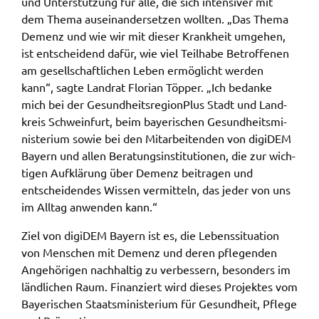
und Unter­stüt­zung für alle, die sich inten­si­ver mit
ermöglichen.
dem Thema ausein­an­der­set­zen woll­ten. „Das Thema
Demenz und wie wir mit dieser Krank­heit umge­hen,
Weitere Informationen finden Sie in
ist entschei­dend dafür, wie viel Teil­ha­be Betrof­fe­nen
unseren
Datenschutzhinweisen
am gesell­schaft­li­chen Leben ermög­licht werden
kann“, sagte Land­rat Flori­an Töpper. „Ich bedan­ke
YouTube
mich bei der Gesund­heits­re­gion­Plus Stadt und Land­
kreis Schwein­furt, beim baye­ri­schen Gesund­heits­mi­
Anbieter:
YouTube
nis­te­ri­um sowie bei den Mitar­bei­ten­den von digi­DEM
Bayern und allen Bera­tungs­in­sti­tu­tio­nen, die zur wich­
Zweck:
ti­gen Aufklä­rung über Demenz beitra­gen und
Einwilligung erweiterter Datenschutzmodus
entschei­den­des Wissen vermit­teln, das jeder von uns
Youtube Videos
im Alltag anwen­den kann.“
Ziel von digi­DEM Bayern ist es, die Lebens­si­tua­ti­on
Google Maps
von Menschen mit Demenz und deren pfle­gen­den
Name:
Ange­hö­ri­gen nach­hal­tig zu verbes­sern, beson­ders im
consent-google-maps
länd­li­chen Raum. Finan­ziert wird dieses Projek­tes vom
Baye­ri­schen Staats­mi­nis­te­ri­um für Gesund­heit, Pfle­ge
Anbieter: