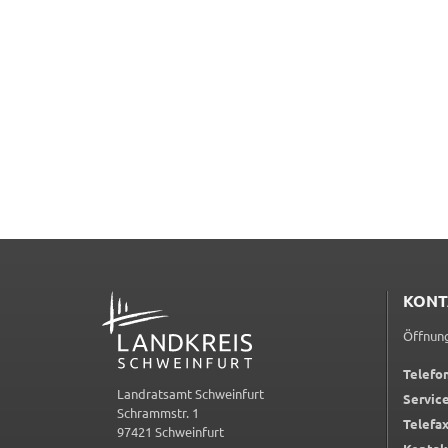
Frontend Benutzer
Name:
fe_typo_user
Anbieter:
Landratsamt Schweinfurt
Zweck:
Anonyme Klickzählung
Cookie Laufzeit:
Session
Barrierefreiheit
Name:
accessibility
ADRESSE
KONT
Anbieter:
Landratsamt Schweinfurt
Öffnung
Zweck:
Kontrast und Schriftgröße
Telefon
Landratsamt Schweinfurt
Cookie Laufzeit:
Session
Service
Schrammstr. 1
Telefax
97421 Schweinfurt