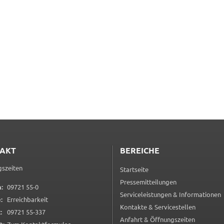
AKT
BEREICHE
szeiten
Startseite
Pressemitteilungen
0 9 7 2 1 5 5 0
:
09721 55-0
Serviceleistungen & Informationen
:
Erreichbarkeit
Kontakte & Servicestellen
0 9 7 2 1 5 5 3 3 7
:
09721 55-337
Anfahrt & Öffnungszeiten
(öffnet in neuem Tab)