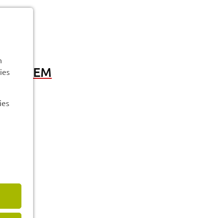
n
S­SYS­TEM
ies
ies