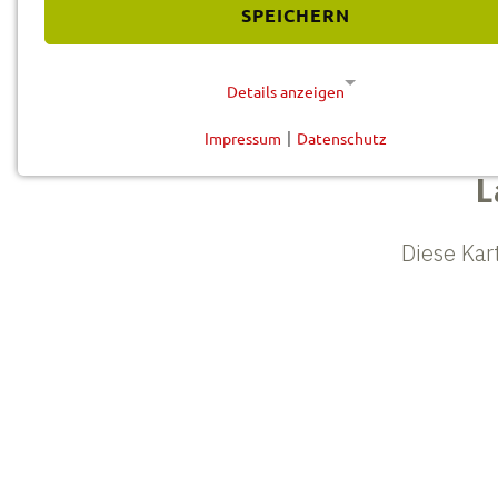
SPEICHERN
Details anzeigen
Impressum
|
Datenschutz
NOTWENDIGE COOKIES
Diese Cookies werden für eine reibungslose Funktion
unserer Website benötigt.
Cookie für Datenschutzhinweise
Name:
cookie_consent
Anbieter:
Landratsamt Schweinfurt
Zweck:
Speicherung Einwilligung
Datenschutzhinweise
Cookie Laufzeit:
1 Jahr