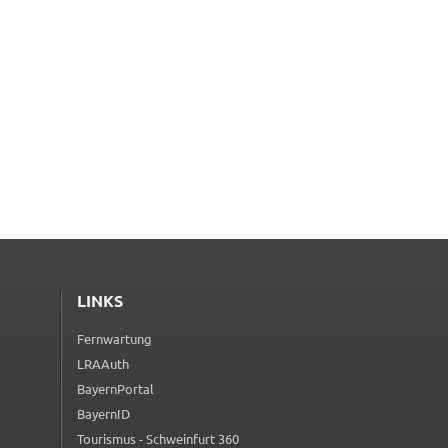
LINKS
Fernwartung
(externer Link, öffnet in neuem Tab)
LRAAuth
(externer Link, öffnet in neuem Tab)
BayernPortal
(externer Link, öffnet in neuem Tab)
BayernID
(externer Link, öffnet in neuem Tab)
Tourismus - Schweinfurt 360
(externer Link, öffnet in neuem Tab)