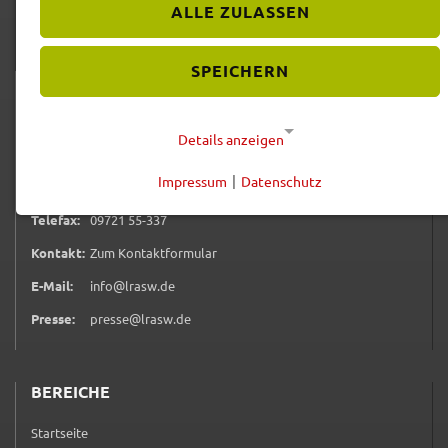
ALLE ZULASSEN
SPEICHERN
KONTAKT
Öffnungszeiten
Details anzeigen
0 9 7 2 1 5 5 0
Telefon:
09721 55-0
Impressum
|
Datenschutz
Service:
Erreichbarkeit
NOTWENDIGE COOKIES
0 9 7 2 1 5 5 3 3 7
Telefax:
09721 55-337
Diese Cookies werden für eine reibungslose
Funktion unserer Website benötigt.
(öffnet in neuem Tab)
Kontakt:
Zum Kontaktformular
E-Mail:
info@lrasw.de
Cookie für Datenschutzhinweise
Presse:
presse@lrasw.de
Name:
cookie_consent
BEREICHE
Anbieter:
Landratsamt Schweinfurt
Startseite