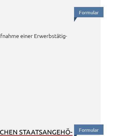
Formu­lar
ufnah­me einer Erwerbs­tä­tig­
Formu­lar
SCHEN STAATS­AN­GE­HÖ­