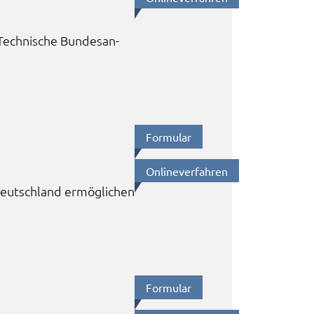
Tech­ni­sche Bundes­an­
Formu­lar
Online­ver­fah­ren
eutsch­land ermög­li­chen
Formu­lar