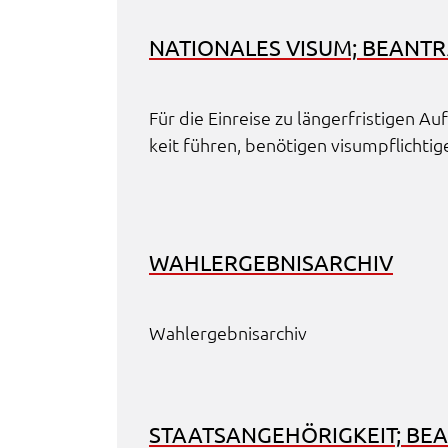
Cookie Laufzeit:
Session
NATIO­NA­LES VISUM; BEAN­
Für die Einrei­se zu länger­fris­ti­gen 
keit führen, benö­ti­gen visum­pflich­ti­ge
WAHL­ER­GEB­NIS­AR­CHIV
Wahl­er­geb­nis­ar­chiv
STAATS­AN­GE­HÖ­RIG­KEIT; B