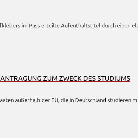
e­bers im Pass erteil­te Aufent­halts­ti­tel durch einen ele
BEAN­TRA­GUNG ZUM ZWECK DES STUDI­UMS
s Staa­ten außer­halb der EU, die in Deutsch­land studie­ren
e