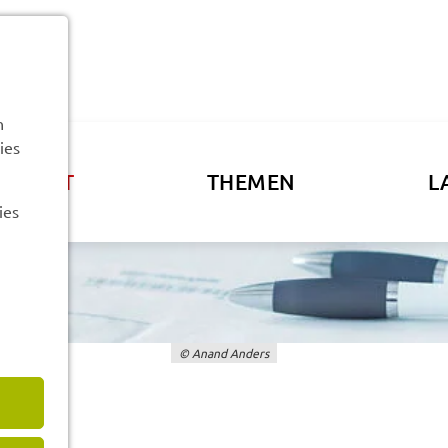
n
ies
ATSAMT
THEMEN
L
ies
© Anand Anders