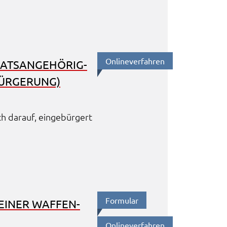
Online­ver­fah­ren
TS­AN­GE­HÖ­RIG­
ÜR­GE­RUNG)
h darauf, einge­bür­gert
Formu­lar
EI­NER WAFFEN­
Online­ver­fah­ren