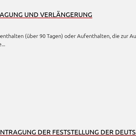
TRA­GUNG UND VERLÄN­GE­RUNG
Aufent­hal­ten (über 90 Tagen) oder Aufent­hal­ten, die zur A
...
EAN­TRA­GUNG DER FEST­STEL­LUNG DER DEUT­