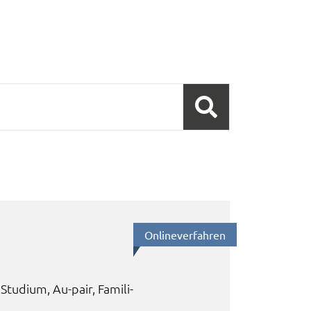
Online­ver­fah­ren
Studi­um, Au-pair, Fami­li­