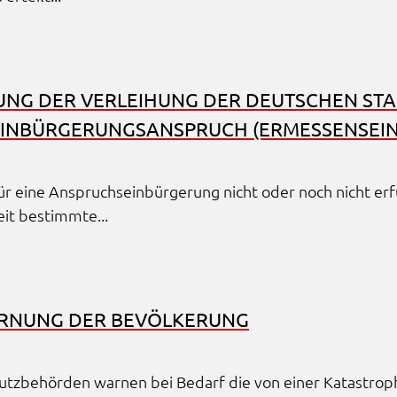
UNG DER VERLEI­HUNG DER DEUT­SCHEN STAA
NBÜR­GE­RUNGS­AN­SPRUCH (ERMES­SENS­EIN
für eine Anspruchs­ein­bür­ge­rung nicht oder noch nicht er
it bestimm­te...
ARNUNG DER BEVÖL­KE­RUNG
hutz­be­hör­den warnen bei Bedarf die von einer Kata­stro­ph