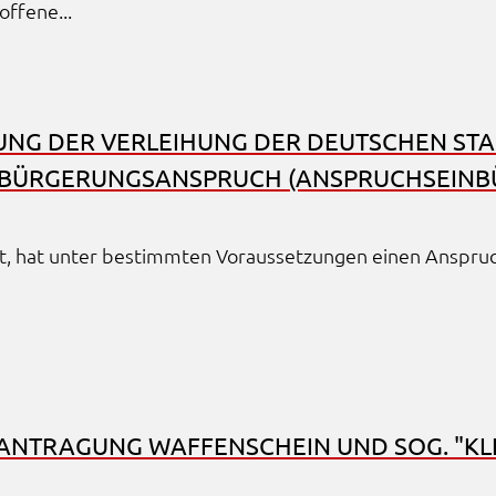
f­fe­ne...
en
rt
UNG DER VERLEI­HUNG DER DEUT­SCHEN STAA
ten.
BÜR­GE­RUNGS­AN­SPRUCH (ANSPRUCHS­EIN­B
Tube
.
LC
bt, hat unter bestimm­ten Voraus­set­zun­gen einen Anspruc
n
ng
EAN­TRA­GUNG WAFFEN­SCHEIN UND SOG. "KL
ter
 um