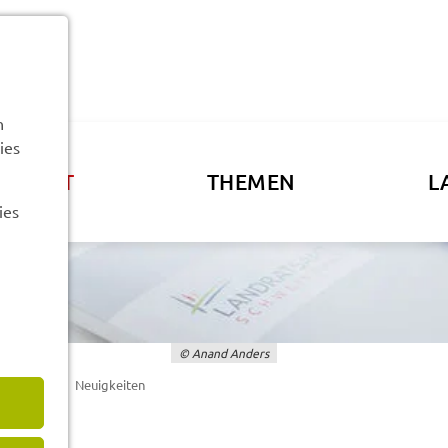
n
ies
ATSAMT
THEMEN
L
ies
© Anand Anders
Teil­ha­be
Neuig­kei­ten