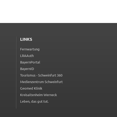
LINKS
Fernwartung
(externer Link, öffnet in neuem Tab)
LRAAuth
(externer Link, öffnet in neuem Tab)
BayernPortal
(externer Link, öffnet in neuem Tab)
BayernID
(externer Link, öffnet in neuem Tab)
Tourismus - Schweinfurt 360
(externer Link, öffnet in neuem Tab)
Medienzentrum Schweinfurt
(externer Link, öffnet in neuem Tab)
Geomed Klinik
(externer Link, öffnet in neuem Tab)
Kreisaltenheim Werneck
(externer Link, öffnet in neuem Tab)
Leben, das gut tut.
(externer Link, öffnet in neuem Tab)