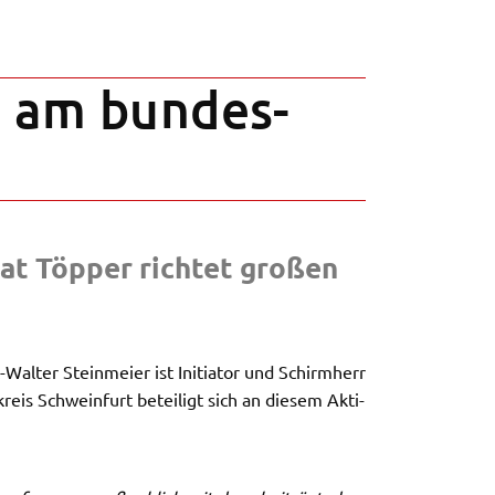
ch am bundes­
­rat Töpper rich­tet großen
alter Stein­mei­er ist Initia­tor und Schirm­herr
kreis Schwein­furt betei­ligt sich an diesem Akti­