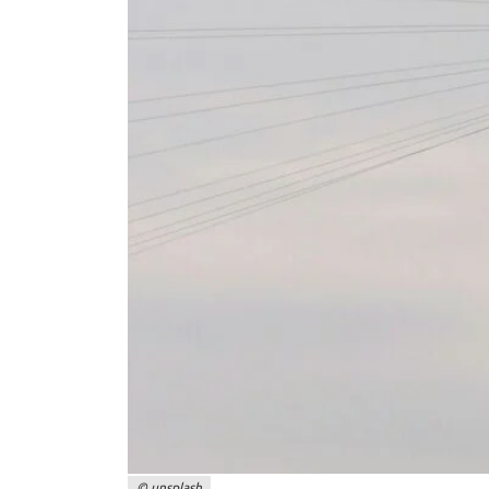
Frontend Benutzer
Name:
fe_typo_user
Anbieter:
Landratsamt Schweinfurt
Zweck:
Anonyme Klickzählung
Cookie Laufzeit:
Session
Barrierefreiheit
Name:
accessibility
Anbieter:
Landratsamt Schweinfurt
Zweck:
Kontrast und Schriftgröße
Cookie Laufzeit:
Session
© unsplash