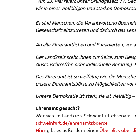
„
Am 23. Mai feiert unser Grund­ge­setz 77. Geb
Informationen über das Nutzerverhalten zu sammeln.
wir in einer viel­fäl­ti­gen und star­ken Demo­kra­
Anders als bei Geltung der DSGVO werden Sie insofer
nicht erst um Einwilligung gebeten. Zudem ist nach d
Es sind Menschen, die Verant­wor­tung über­neh
sog. CLOUD-Act der USA eine Weitergabe an
Gesell­schaft einzu­tre­ten und dadurch das Leb
Regierungsbehörden zu ermöglichen.
An alle Ehren­amt­li­chen und Enga­gier­ten, vor 
Weitere Informationen finden Sie in
unseren
Datenschutzhinweisen
Der Land­kreis steht Ihnen zur Seite, zum Beispi
Austausch­tref­fen oder indi­vi­du­el­le Bera­tun
YouTube
Das Ehren­amt ist so viel­fäl­tig wie die Menschen
Anbieter:
YouTube
unse­re Ehren­amts­bör­se zu Möglich­kei­ten vor
Zweck:
Einwilligung erweiterter
Unse­re Demo­kra­tie ist stark, sie ist viel­fäl­t
Datenschutzmodus Youtube Videos
Ehren­amt gesucht?
Google Maps
Wer sich im Land­kreis Schwein­furt ehren­amt­lic
schweinfurt.​de/​ehr​enam​tsbo​erse
Name:
consent-google-maps
Hier
gibt es außer­dem einen
Über­blick über d