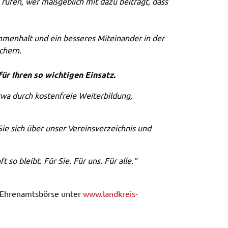
 rufen, wer maßgeb­lich mit dazu beiträgt, dass
en­halt und ein besse­res Mitein­an­der in der
­chern.
für Ihren so wich­ti­gen Einsatz.
twa durch kosten­freie Weiter­bil­dung,
 Sie sich über unser Vereins­ver­zeich­nis und
t so bleibt. Für Sie. Für uns. Für alle.“
e Ehren­amts­bör­se unter
www.​landkreis-​