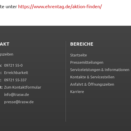
r­te unter
https://​www.​ehrentag.​de/​aktion-​finden/
AKT
BEREICHE
d
szeiten
Startseite
Pressemitteilungen
0 9 7 2 1 5 5 0
:
09721 55-0
Serviceleistungen & Informationen
:
Erreichbarkeit
Kontakte & Servicestellen
0 9 7 2 1 5 5 3 3 7
:
09721 55-337
Anfahrt & Öffnungszeiten
(öffnet in neuem Tab)
t:
Zum Kontaktformular
Karriere
info@lrasw.de
presse@lrasw.de
it
ite
d in
e