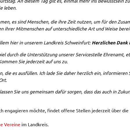
urts­tag. An diesem Tag gilt es, einmal mehr ins Bewusst­sein zu
tie leben.
n
em
­men, es sind Menschen, die ihre Zeit nutzen, um für den Zusam­m
en ihrer Mitmen­schen auf unter­schied­li­che Art und Weise berei
allem hier in unse­rem Land­kreis Schwein­furt:
Herz­li­chen Dank 
el durch die Unter­stüt­zung unse­rer Service­stel­le Ehren­amt, e
g. Kommen Sie jeder­zeit auf uns zu.
, die es ausfül­len. Ich lade Sie daher herz­lich ein, infor­mie­ren
 Ort.
ig – lassen Sie uns gemein­sam dafür sorgen, dass das auch in Zukunf
h enga­gie­ren möch­te, findet offe­ne Stel­len jeder­zeit über di
ie Verei­ne
im Land­kreis.