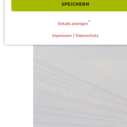
Vorle­sen
SPEICHERN
Details anzeigen
Impressum
|
Datenschutz
NOTWENDIGE COOKIES
Diese Cookies werden für eine reibungslose Funktion
unserer Website benötigt.
Cookie für Datenschutzhinweise
Name:
cookie_consent
Anbieter:
Landratsamt Schweinfurt
Zweck:
Speicherung Einwilligung
Datenschutzhinweise
Cookie Laufzeit:
1 Jahr