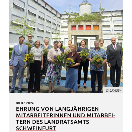
© LRASW
08.07.2026
EHRUNG VON LANG­JÄH­RI­GEN
MITAR­BEI­TE­RIN­NEN UND MITAR­BEI­
TERN DES LAND­RATS­AMTS
SCHWEIN­FURT