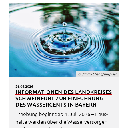
© Jimmy Chang/unsplash
26.06.2026
INFOR­MA­TIO­NEN DES LAND­KREI­SES
SCHWEIN­FURT ZUR EINFÜH­RUNG
DES WASSER­CENTS IN BAYERN
Erhe­bung beginnt ab 1. Juli 2026 – Haus­
hal­te werden über die Wasser­ver­sor­ger