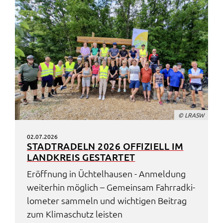
© LRASW
02.07.2026
STADT­RA­DELN 2026 OFFI­ZI­ELL IM
LAND­KREIS GESTAR­TET
Eröff­nung in Üchtel­hau­sen - Anmel­dung
weiter­hin möglich – Gemein­sam Fahr­rad­ki­
lo­me­ter sammeln und wich­ti­gen Beitrag
zum Klima­schutz leis­ten