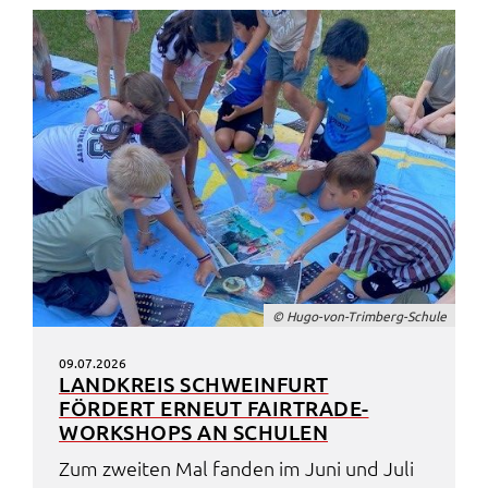
© Hugo-von-Trim­berg-Schu­le
09.07.2026
LAND­KREIS SCHWEIN­FURT
FÖRDERT ERNEUT FAIR­TRA­DE-
WORK­SHOPS AN SCHU­LEN
Zum zwei­ten Mal fanden im Juni und Juli