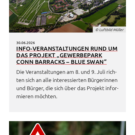
© Luft­bild Müller
30.06.2026
INFO-VERAN­STAL­TUN­GEN RUND UM
DAS PROJEKT „GEWER­BE­PARK
CONN BARRACKS – BLUE SWAN“
Die Veran­stal­tun­gen am 8. und 9. Juli rich­
ten sich an alle inter­es­sier­ten Bürge­rin­nen
und Bürger, die sich über das Projekt infor­
mie­ren möch­ten.