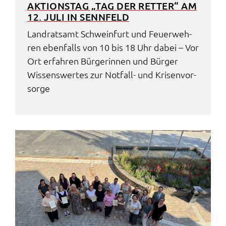
AKTI­ONS­TAG „TAG DER RETTER“ AM
12. JULI IN SENN­FELD
Land­rats­amt Schwein­furt und Feuer­weh­
ren eben­falls von 10 bis 18 Uhr dabei – Vor
Ort erfah­ren Bürge­rin­nen und Bürger
Wissens­wer­tes zur Notfall- und Krisen­vor­
sor­ge