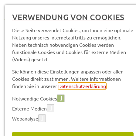
MENÜ
VERWENDUNG VON COOKIES
Diese Seite verwendet Cookies, um Ihnen eine optimale
Nutzung unseres Internetauftritts zu ermöglichen.
Neben technisch notwendigen Cookies werden
Pres­se­mit­tei­lun­gen
funktionale Cookies und Cookies für externe Medien
(Videos) gesetzt.
Vorle­sen
Sie können diese Einstellungen anpassen oder allen
Cookies direkt zustimmen. Weitere Informationen
finden Sie in unserer
Datenschutzerklärung
.
PRES­SE­MIT­TEI­LUN­GEN
Notwendige Cookies
Externe Medien
Webanalyse
223 gefun­de­ne Ergeb­nis­se