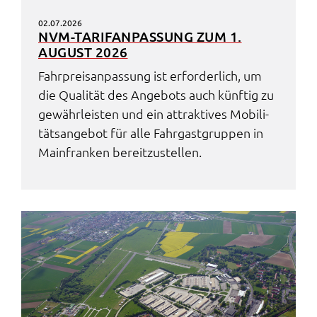
02.07.2026
NVM-TARIF­AN­PAS­SUNG ZUM 1.
AUGUST 2026
Fahr­preis­an­pas­sung ist erfor­der­lich, um
die Quali­tät des Ange­bots auch künf­tig zu
gewähr­leis­ten und ein attrak­ti­ves Mobi­li­
täts­an­ge­bot für alle Fahr­gast­grup­pen in
Main­fran­ken bereit­zu­stel­len.