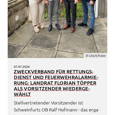
© Lösch/lrasw
07.07.2026
ZWECK­VER­BAND FÜR RETTUNGS­
DIENST UND FEUER­WEHR­ALAR­MIE­
RUNG: LAND­RAT FLORI­AN TÖPPER
ALS VORSIT­ZEN­DER WIEDER­GE­
WÄHLT
Stell­ver­tre­ten­der Vorsit­zen­der ist
Schwein­furts OB Ralf Hofmann - das erga­