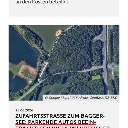
an den Kosten betei­ligt
© Goog­le Maps 2026 Airbus-GeoBa­sis-DE-BKG
25.06.2026
ZUFAHRTS­STRA­SSE ZUM BAGGER­S
EE: PARKEN­DE AUTOS BEEIN­T