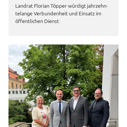
Land­rat Flori­an Töpper würdigt jahr­zehn­
te­lan­ge Verbun­den­heit und Einsatz im
öffent­li­chen Dienst