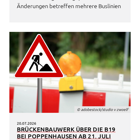
Ände­run­gen betref­fen mehre­re Busli­ni­en
© adobe­stock/studio v zwoelf
20.07.2026
BRÜCKEN­BAU­WERK ÜBER DIE B19
BEI POPPEN­HAU­SEN AB 21. JULI