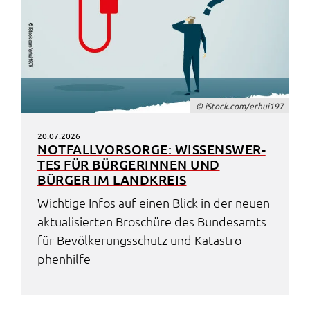
© iStock.com/erhui197
20.07.2026
NOTFALL­VOR­SOR­GE: WISSENS­WER­
TES FÜR BÜRGE­RIN­NEN UND
BÜRGER IM LAND­KREIS
Wich­ti­ge Infos auf einen Blick in der neuen
aktua­li­sier­ten Broschü­re des Bundes­amts
für Bevöl­ke­rungs­schutz und Kata­stro­
phen­hil­fe