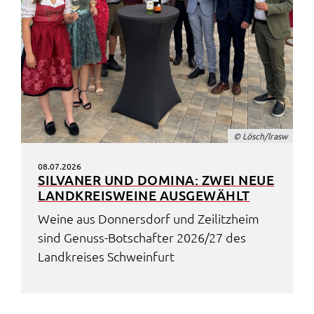
© Lösch/lrasw
08.07.2026
SILVA­NER UND DOMI­NA: ZWEI NEUE
LAND­KREIS­WEI­NE AUSGE­WÄHLT
Weine aus Donners­dorf und Zeilitz­heim
sind Genuss-Botschaf­ter 2026/27 des
Land­krei­ses Schwein­furt