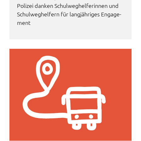
Poli­zei danken Schul­weg­hel­fe­rin­nen und
Schul­weg­hel­fern für lang­jäh­ri­ges Enga­ge­
ment