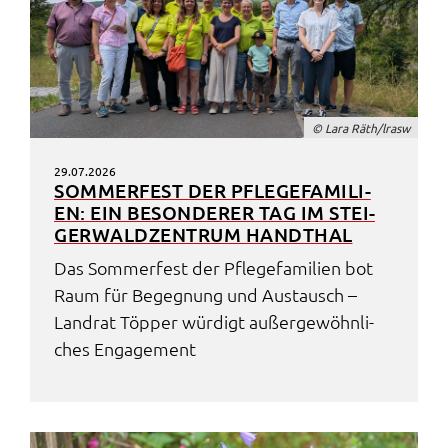
© Lara Räth/lrasw
29.07.2026
SOMMER­FEST DER PFLE­GE­FA­MI­LI­
EN: EIN BESON­DE­RER TAG IM STEI­
GER­WALD­ZEN­TRUM HAND­THAL
Das Sommer­fest der Pfle­ge­fa­mi­li­en bot
Raum für Begeg­nung und Austausch –
Land­rat Töpper würdigt außer­ge­wöhn­li­
ches Enga­ge­ment