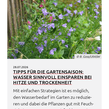
© B. Goss/LRASW
28.07.2026
TIPPS FÜR DIE GARTEN­SAI­SON:
WASSER SINN­VOLL EINSPA­REN BEI
HITZE UND TROCKEN­HEIT
Mit einfa­chen Stra­te­gi­en ist es möglich,
den Wasser­be­darf im Garten zu redu­zie­
ren und dabei die Pflan­zen gut mit Feuch­