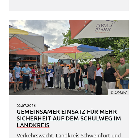
© LRASW
02.07.2026
GEMEIN­SA­MER EINSATZ FÜR MEHR
SICHER­HEIT AUF DEM SCHUL­WEG IM
LAND­KREIS
Verkehrs­wacht, Land­kreis Schwein­furt und