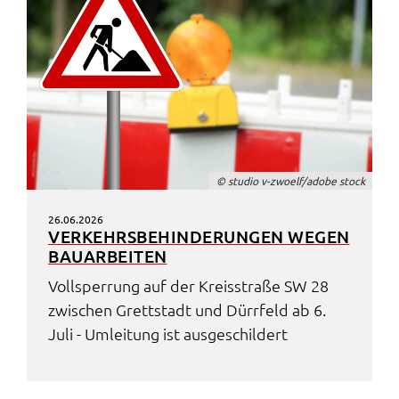
© studio v-zwoelf/adobe stock
26.06.2026
VERKEHRS­BE­HIN­DE­RUN­GEN WEGEN
BAUAR­BEI­TEN
Voll­sper­rung auf der Kreis­stra­ße SW 28
zwischen Grett­stadt und Dürr­feld ab 6.
Juli - Umlei­tung ist ausge­schil­dert