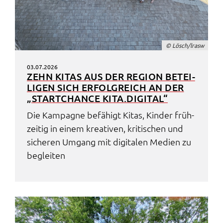
© Lösch/lrasw
03.07.2026
ZEHN KITAS AUS DER REGI­ON BETEI­
LI­GEN SICH ERFOLG­REICH AN DER
„START­CHAN­CE KITA.​DIGITAL“
Die Kampa­gne befä­higt Kitas, Kinder früh­
zei­tig in einem krea­ti­ven, kriti­schen und
siche­ren Umgang mit digi­ta­len Medi­en zu
beglei­ten