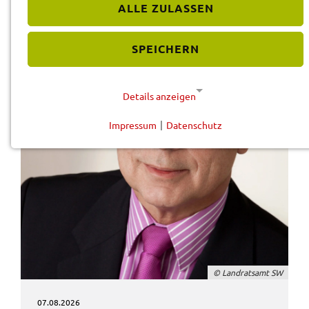
ALLE ZULASSEN
SPEICHERN
Details anzeigen
Impressum
|
Datenschutz
NOTWENDIGE COOKIES
Diese Cookies werden für eine reibungslose
Funktion unserer Website benötigt.
Cookie für Datenschutzhinweise
Name:
cookie_consent
© Land­rats­amt SW
Anbieter:
Landratsamt Schweinfurt
07.08.2026