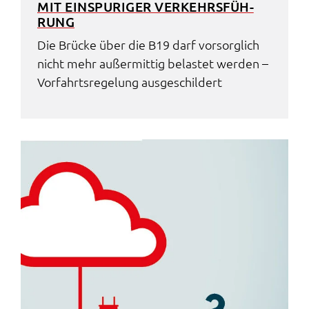
MIT EINSPU­RI­GER VERKEHRS­FÜH­
RUNG
Die Brücke über die B19 darf vorsorg­lich
nicht mehr außer­mit­tig belas­tet werden –
Vorfahrts­re­ge­lung ausge­schil­dert