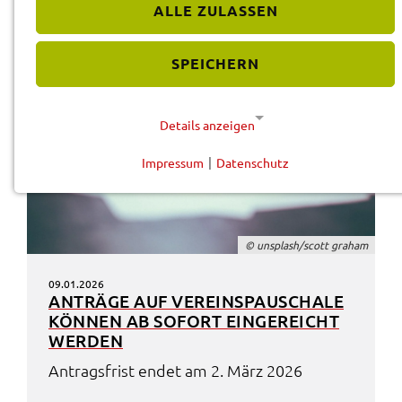
ALLE ZULASSEN
SPEICHERN
Details anzeigen
Impressum
|
Datenschutz
NOTWENDIGE COOKIES
Diese Cookies werden für eine reibungslose
Funktion unserer Website benötigt.
© unsplash/scott graham
Cookie für Datenschutzhinweise
09.01.2026
ANTRÄ­GE AUF VEREINS­PAU­SCHA­LE
Name:
KÖNNEN AB SOFORT EINGE­REICHT
cookie_consent
WERDEN
Anbieter:
Antrags­frist endet am 2. März 2026
Landratsamt Schweinfurt