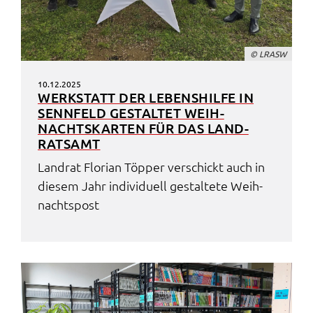
© LRASW
10.12.2025
WERK­STATT DER LEBENS­HIL­FE IN
SENN­FELD GESTAL­TET WEIH­
NACHTS­KAR­TEN FÜR DAS LAND­
RATS­AMT
Land­rat Flori­an Töpper verschickt auch in
diesem Jahr indi­vi­du­ell gestal­te­te Weih­
nachts­post