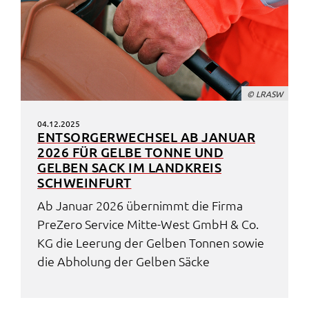
© LRASW
04.12.2025
ENTSOR­GER­WECH­SEL AB JANU­AR
2026 FÜR GELBE TONNE UND
GELBEN SACK IM LAND­KREIS
SCHWEIN­FURT
Ab Janu­ar 2026 über­nimmt die Firma
PreZe­ro Service Mitte-West GmbH & Co.
KG die Leerung der Gelben Tonnen sowie
die Abho­lung der Gelben Säcke