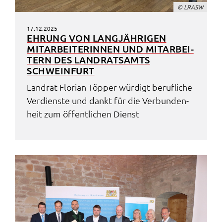
© LRASW
17.12.2025
EHRUNG VON LANG­JÄH­RI­GEN
MITAR­BEI­TE­RIN­NEN UND MITAR­BEI­
TERN DES LAND­RATS­AMTS
SCHWEIN­FURT
Land­rat Flori­an Töpper würdigt beruf­li­che
Verdiens­te und dankt für die Verbun­den­
heit zum öffent­li­chen Dienst