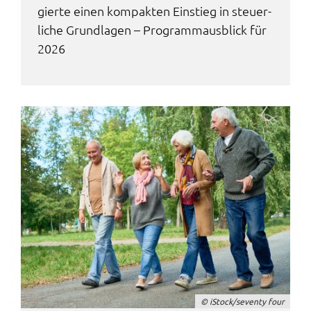
gier­te einen kompak­ten Einstieg in steu­er­
Name:
li­che Grund­la­gen – Programm­aus­blick für
accessibility
2026
Anbieter:
Landratsamt Schweinfurt
Zweck:
Kontrast und Schriftgröße
Cookie Laufzeit:
Session
EXTERNE MEDIEN
Wir weisen darauf hin, dass die Verarbeitung Ihrer
Daten bei Aktivierung dieser Auswahlaußerhalb
des Verantwortungsbereichs des Landratsamtes
Schweinfurt liegt und hierfür ausschließlich die
© iStock/seven­ty four
Datenschutzbestimmungen des Anbieters YouTube