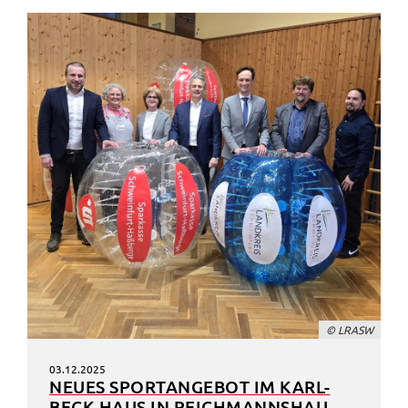
© LRASW
03.12.2025
NEUES SPORT­AN­GE­BOT IM KARL-
BECK-HAUS IN REICH­MANNS­HAU­