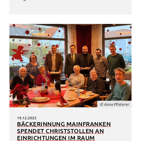
© Anna Pfis­te­rer
19.12.2025
BÄCKER­INNUNG MAIN­FRAN­KEN
SPEN­DET CHRIST­STOL­LEN AN
EINRICH­TUN­GEN IM RAUM