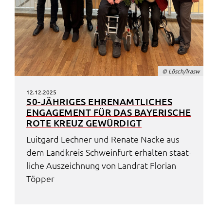
© Lösch/lrasw
12.12.2025
50-JÄHRI­GES EHREN­AMT­LI­CHES
ENGA­GE­MENT FÜR DAS BAYE­RI­SCHE
ROTE KREUZ GEWÜR­DIGT
Luit­gard Lech­ner und Rena­te Nacke aus
dem Land­kreis Schwein­furt erhal­ten staat­
li­che Auszeich­nung von Land­rat Flori­an
Töpper