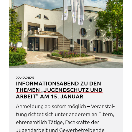
22.12.2025
INFOR­MA­TI­ONS­ABEND ZU DEN
THEMEN „JUGEND­SCHUTZ UND
ARBEIT“ AM 15. JANU­AR
Anmel­dung ab sofort möglich – Veran­stal­
tung rich­tet sich unter ande­rem an Eltern,
ehren­amt­lich Täti­ge, Fach­kräf­te der
Jugend­ar­beit und Gewer­be­trei­ben­de