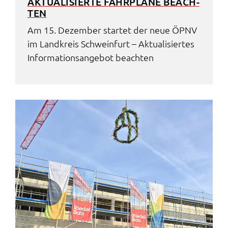
AKTUA­LI­SIER­TE FAHR­PLÄ­NE BEACH­
TEN
Am 15. Dezem­ber star­tet der neue ÖPNV
im Land­kreis Schwein­furt – Aktua­li­sier­tes
Infor­ma­ti­ons­an­ge­bot beach­ten