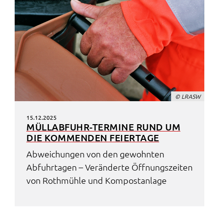
© LRASW
15.12.2025
MÜLL­AB­FUHR-TERMI­NE RUND UM
DIE KOMMEN­DEN FEIER­TA­GE
Abwei­chun­gen von den gewohn­ten
Abfuhr­ta­gen – Verän­der­te Öffnungs­zei­ten
von Roth­müh­le und Kompost­an­la­ge