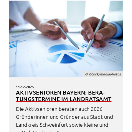
© iStock/media­pho­tos
11.12.2025
AKTIV­SE­NIO­REN BAYERN: BERA­
TUNGS­TER­MI­NE IM LAND­RATS­AMT
Die Aktiv­se­nio­ren bera­ten auch 2026
Grün­de­rin­nen und Grün­der aus Stadt und
Land­kreis Schwein­furt sowie klei­ne und