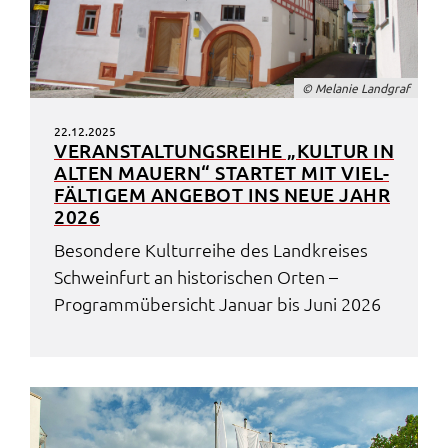
© Mela­nie Land­graf
22.12.2025
VERAN­STAL­TUNGS­REI­HE „KULTUR IN
ALTEN MAUERN“ STAR­TET MIT VIEL­
FÄL­TI­GEM ANGE­BOT INS NEUE JAHR
2026
Beson­de­re Kultur­rei­he des Land­krei­ses
Schwein­furt an histo­ri­schen Orten –
Programm­über­sicht Janu­ar bis Juni 2026