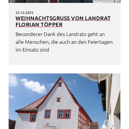
22.12.2025
WEIH­NACHTS­GRUSS VON LAND­RAT F
LORI­AN TÖPPER
Beson­de­rer Dank des Land­rats geht an
alle Menschen, die auch an den Feier­ta­gen
im Einsatz sind