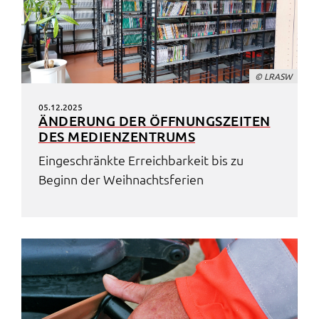
© LRASW
05.12.2025
ÄNDE­RUNG DER ÖFFNUNGS­ZEI­TEN
DES MEDI­EN­ZEN­TRUMS
Einge­schränk­te Erreich­bar­keit bis zu
Beginn der Weih­nachts­fe­ri­en