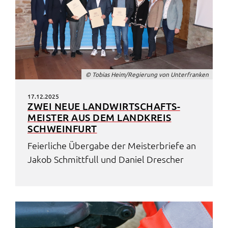
© Tobi­as Heim/Regie­rung von Unter­fran­ken
17.12.2025
ZWEI NEUE LAND­WIRT­SCHAFTS­
MEIS­TER AUS DEM LAND­KREIS
SCHWEIN­FURT
Feier­li­che Über­ga­be der Meis­ter­brie­fe an
Jakob Schmitt­full und Dani­el Drescher