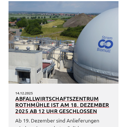
14.12.2025
ABFALL­WIRT­SCHAFTS­ZEN­TRUM
ROTH­MÜH­LE IST AM 18. DEZEM­BER
2025 AB 12 UHR GESCHLOS­SEN
Ab 19. Dezem­ber sind Anlie­fe­run­gen