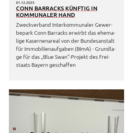
01.12.2025
CONN BARRACKS KÜNF­TIG IN
KOMMU­NA­LER HAND
Zweck­ver­band Inter­kom­mu­na­ler Gewer­
be­park Conn Barracks erwirbt das ehema­
li­ge Kaser­nen­are­al von der Bundes­an­stalt
für Immo­bi­li­en­auf­ga­ben (BImA) - Grund­la­
ge für das „Blue Swan“-Projekt des Frei­
staats Bayern geschaf­fen