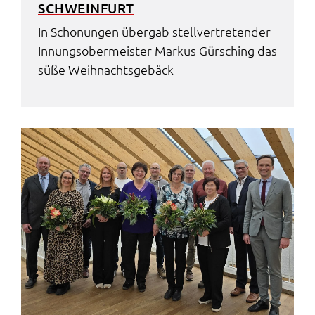
SCHWEIN­FURT
In Scho­nun­gen über­gab stell­ver­tre­ten­der
Innungs­ober­meis­ter Markus Gürsching das
süße Weih­nachts­ge­bäck