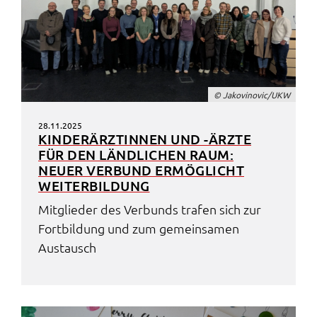
© Jako­vi­no­vic/UKW
28.11.2025
KINDER­ÄRZ­TIN­NEN UND -ÄRZTE
FÜR DEN LÄND­LI­CHEN RAUM:
NEUER VERBUND ERMÖG­LICHT
WEITER­BIL­DUNG
Mitglie­der des Verbunds trafen sich zur
Fort­bil­dung und zum gemein­sa­men
Austausch