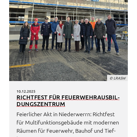
© LRASW
10.12.2025
RICHT­FEST FÜR FEUER­WEHR­AUS­BIL­
DUNGS­ZEN­TRUM
Feier­li­cher Akt in Nieder­werrn: Richt­fest
für Multi­funk­ti­ons­ge­bäu­de mit moder­nen
Räumen für Feuer­wehr, Bauhof und Tief­