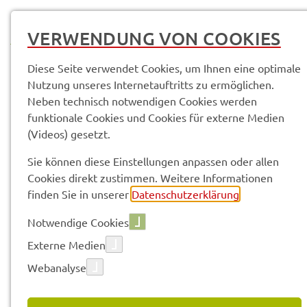
MENÜ
VERWENDUNG VON COOKIES
Diese Seite verwendet Cookies, um Ihnen eine optimale
Nutzung unseres Internetauftritts zu ermöglichen.
Neben technisch notwendigen Cookies werden
Pres­se­mit­tei­lun­gen
funktionale Cookies und Cookies für externe Medien
(Videos) gesetzt.
Vorle­sen
Sie können diese Einstellungen anpassen oder allen
Cookies direkt zustimmen. Weitere Informationen
finden Sie in unserer
Datenschutzerklärung
.
PRES­SE­MIT­TEI­LUN­GEN
Notwendige Cookies
Externe Medien
Webanalyse
224 gefun­de­ne Ergeb­nis­se