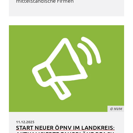
mittel­stän­di­sche Firmen
© NVM
11.12.2025
START NEUER ÖPNV IM LAND­KREIS: