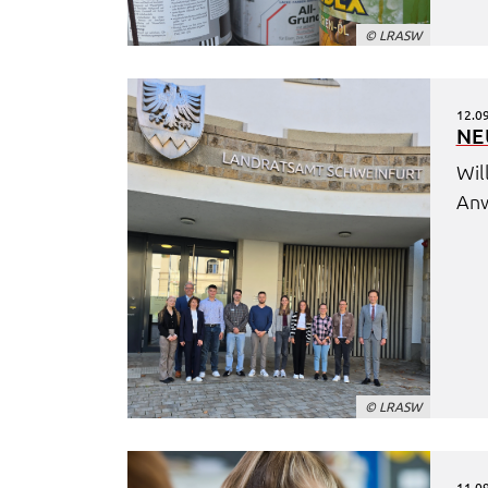
bleiben dabei als Nutzer anonym.
© LRASW
_pk_id
Name:
_pk_id
12.0
NE
Anbieter:
Landratsamt Schweinfurt
Wil
Zweck:
Erzeugt statistische Daten darüber, wie
Anw
der Besucher die Website nutzt.
Cookie Laufzeit:
2 Stunden
_pk_ses
Name:
_pk_ses
Anbieter:
Landratsamt Schweinfurt
© LRASW
Zweck:
Kurzzeitiges Cookie, um vorübergehend
Daten des Besuchs zu speichern.
11.0