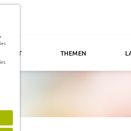
n
ies
ATSAMT
THEMEN
L
ies