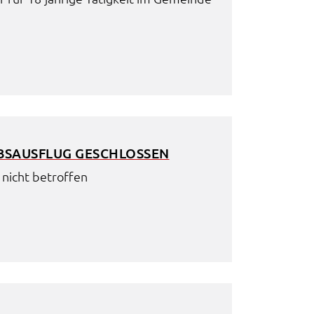
S­AUS­FLUG GESCHLOS­SEN
 nicht betrof­fen