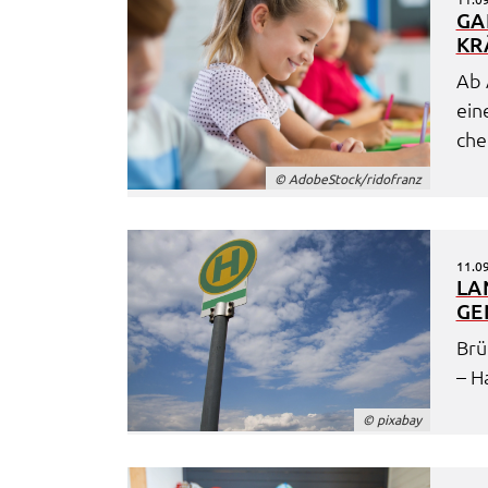
Cookie Laufzeit:
Session
GA
KRÄ
Ab 
eine
che
© Adobe­Stock/rido­franz
11.0
LA
GE
Brü
– H
© pixa­bay