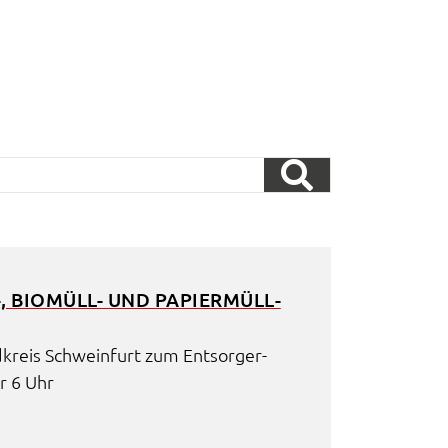
-, BIOMÜLL- UND PAPIER­MÜLL­
d­kreis Schwein­furt zum Entsor­ger­
r 6 Uhr