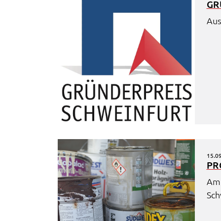
GR
Anbieter:
Google Maps
Aus
Zweck:
Anzeige Google Kartendienst
BayernAtlas
Name:
bayern_atlas
Anbieter:
Landesamt für Digitalisierung, Breitban
und Vermessung
Zweck:
Anzeige Online Kartendienst
15.0
WEBANALYSE
PR
Unser Webanalyse-Tool Matomo verwendet Cookies. M
Am 
diesen Cookies können wir die Nutzung unserer Webse
Sch
analysieren und beispielsweise ermitteln, wie häufig un
welcher Reihenfolge unsere Seiten besucht werden. Si