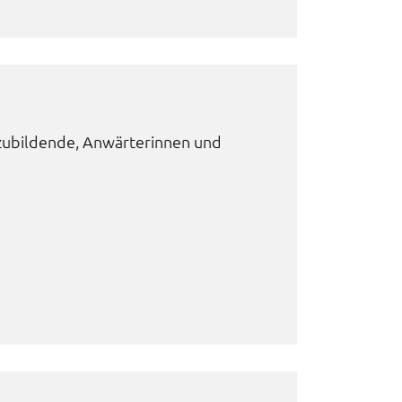
­bil­den­de, Anwär­te­rin­nen und