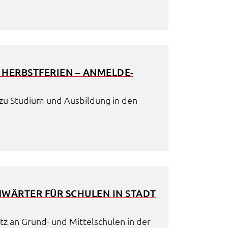
ERBST­FE­RI­EN – ANMEL­DE­
ke zu Studi­um und Ausbil­dung in den
N­WÄR­TER FÜR SCHU­LEN IN STADT
tz an Grund- und Mittel­schu­len in der