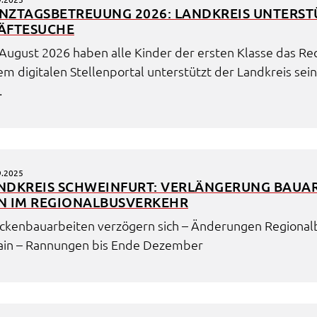
NZ­TAGS­BE­TREU­UNG 2026: LAND­KREIS UNTER­S
F­TE­SU­CHE
August 2026 haben alle Kinder der ersten Klas­se das Recht
m digi­ta­len Stel­len­por­tal unter­stützt der Land­kreis se
.
9.2025
ND­KREIS SCHWEIN­FURT: VERLÄN­GE­RUNG BAUAR­
N IM REGIO­NAL­BUS­VER­KEHR
cken­bau­ar­bei­ten verzö­gern sich – Ände­run­gen Regio­nal
ain – Rannun­gen bis Ende Dezem­ber