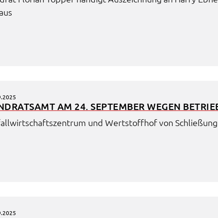
 aus
n
em
9.2025
ND­RATS­AMT AM 24. SEPTEM­BER WEGEN BETRIEB
all­wirt­schafts­zen­trum und Wert­stoff­hof von Schlie­ßung
9.2025