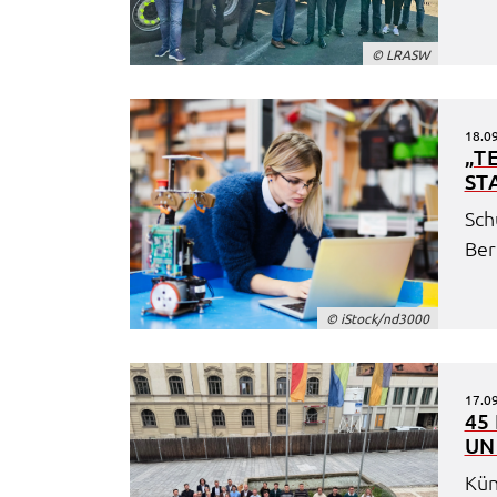
Frontend Benutzer
© LRASW
Name:
fe_typo_user
Anbieter:
Landratsamt Schweinfurt
18.0
„T
Zweck:
Anonyme Klickzählung
ST
Cookie Laufzeit:
Session
Schü
Ber
Barrierefreiheit
Name:
accessibility
© iStock/nd3000
Anbieter:
Landratsamt Schweinfurt
Zweck:
Kontrast und Schriftgröße
17.0
45
Cookie Laufzeit:
Session
UN
Kün