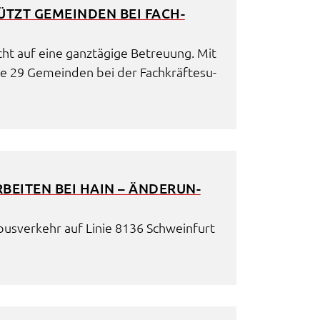
TÜTZT GEMEIN­DEN BEI FACH­
 auf eine ganz­tä­gi­ge Betreu­ung. Mit
ine 29 Gemein­den bei der Fach­kräf­te­su­
BEI­TEN BEI HAIN – ÄNDE­RUN­
­bus­ver­kehr auf Linie 8136 Schwein­furt