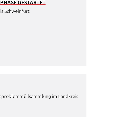
PHA­SE GESTAR­TET
is Schwein­furt
­pro­blem­müll­samm­lung im Land­kreis