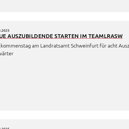
9.2025
UE AUSZU­BIL­DEN­DE STAR­TEN IM TEAML­RASW
l­kom­mens­tag am Land­rats­amt Schwein­furt für acht Auszu
är­ter
e
9.2025