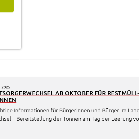
9.2025
TSOR­GER­WECH­SEL AB OKTO­BER FÜR REST­MÜLL
N­NEN
h­ti­ge Infor­ma­tio­nen für Bürge­rin­nen und Bürger im Lan
h­sel – Bereit­stel­lung der Tonnen am Tag der Leerung vo