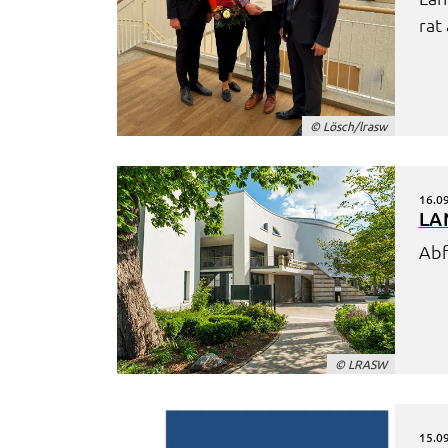
Informationen über das Nutzerverhalten zu sammeln.
rat
Anders als bei Geltung der DSGVO werden Sie insofer
nicht erst um Einwilligung gebeten. Zudem ist nach d
sog. CLOUD-Act der USA eine Weitergabe an
Regierungsbehörden zu ermöglichen.
© Lösch/lrasw
Weitere Informationen finden Sie in
unseren
Datenschutzhinweisen
16.0
LA
YouTube
Abf
Anbieter:
YouTube
Zweck:
Einwilligung erweiterter
Datenschutzmodus Youtube Videos
© LRASW
Google Maps
Name:
consent-google-maps
15.0