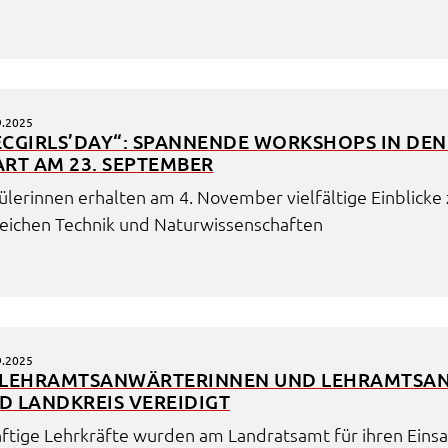
9.2025
ECGIRLS’DAY“: SPAN­NEN­DE WORK­SHOPS IN DEN H
ART AM 23. SEPTEM­BER
­le­rin­nen erhal­ten am 4. Novem­ber viel­fäl­ti­ge Einbli­c
ei­chen Tech­nik und Natur­wis­sen­schaf­ten
9.2025
 LEHR­AMTS­AN­WÄR­TE­RIN­NEN UND LEHR­AMTS­A
D LAND­KREIS VEREI­DIGT
f­ti­ge Lehr­kräf­te wurden am Land­rats­amt für ihren Einsa