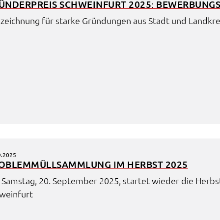
ÜN­DER­PREIS SCHWEIN­FURT 2025: BEWER­BUNGS­
zeich­nung für star­ke Grün­dun­gen aus Stadt und Land­kre
d
9.2025
OBLEM­MÜLL­SAMM­LUNG IM HERBST 2025
it
Sams­tag, 20. Septem­ber 2025, star­tet wieder die Herbst
ite
wein­furt
d in
e