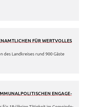
N­AMT­LI­CHEN FÜR WERT­VOL­LES
en des Land­krei­ses rund 900 Gäste
U­NAL­PO­LI­TI­SCHEN ENGA­GE­
für 18-jähri­ge Tätig­keit im Gemein­de­